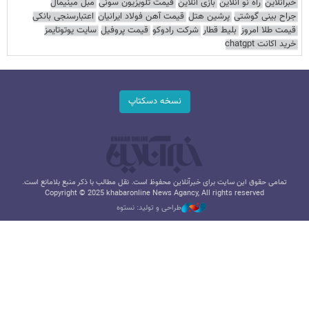
خبرآنلاین
راه نو آنلاین
بازی آنلاین
قیمت تلویزیون سونی
مبل مینیمال
جراح بینی گوشتی
پرشین هتل
قیمت آهن فولاد ایرانیان
اعتبارسنجی بانکی
قیمت طلا امروز
بلیط قطار
شرکت رادوکو
قیمت پروفیل
سایت یوتوتایمز
خرید اکانت chatgpt
نسخه دسکتاپ
تمامی حقوق این سایت برای خبرآنلاین محفوظ است. نقل مطالب با ذکر منبع بلامانع است.
Copyright © 2025 khabaronline News Agancy, All rights reserved
طراحی و تولید: نستوه