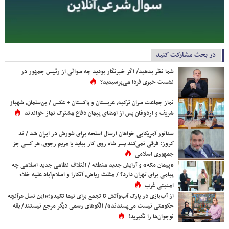
در بحث مشارکت کنید
شما نظر بدهید/ اگر خبرنگار بودید چه سوالی از رئیس جمهور در
نشست خبری فردا می‌پرسیدید؟
نماز جماعت سران ترکیه، عربستان و پاکستان + عکس / بن‌سلمان، شهباز
شریف و اردوغان پس از امضای پیمان دفاع مشترک نماز خواندند
سناتور آمریکایی خواهان ارسال اسلحه برای شورش در ایران شد / تد
کروز: فرقی نمی‌کند پسر شاه روی کار بیاید یا مریم رجوی، هر کسی جز
جمهوری اسلامی
«پیمان مکه» و آرایش جدید منطقه / ائتلاف نظامی جدید اسلامی چه
پیامی برای تهران دارد؟ / مثلث ریاض، آنکارا و اسلام‌آباد علیه خلاء
امنیتی غرب
از آب‌بازی در پارک آب‌وآتش تا تجمع برای نیما تکیدو؛«این نسل هرآنچه
حکومتی نیست می‌پسندند»/ الگوهای رسمی دیگر مرجع نیستند/ یقه
نوجوان‌ها را نگیرید!