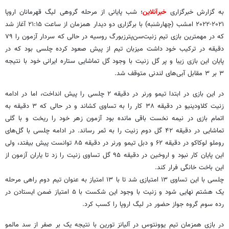
به گزارش خبرگزاری
خبرآنلاین
؛ شب پایانی از مرحله گروهی لیگ قهرمانان اروپا
۲۰۲۱-۲۰۲۲ امشب (چهارشنبه) با برگزاری دو دیدار همزمان از ساعت ۲۱:۱۵ آغاز شد
که در مهمترین بازی تیم زنیت‌سن‌پترزبورگ روسیه در حالی که سردار آزمون را ۷۹
دقیقه در ترکیب خود داشت میزبان تیم از پیش صعود کرده چلسی بود که در
پایان این بازی زیبا و پر گل زنیت با وجود گل تماشایی ستاره ایرانی خود با نتیجه
۳ بر ۳ مقابل آبی‌های لندنی متوقف شد.
در این بازی در ابتدا تیمو ورنر در دقیقه ۲ چلسی را پیش انداخت، اما در ادامه
زنیت کلاودینیو در دقیقه ۳۸ کار را به تساوی کشاند و در حالی که ۳ دقیقه به
اتمام بازی در نیمه نخست باقی مانده بود آزمون زهر خود را ریخت و با گلی
تماشایی در دقیقه ۴۲ گل دوم زنیت را به ثمر رساند. در ادامه چلسی با گل‌های
روملو لوکاکو در دقیقه ۶۲ و دبل تیمو ورنر در دقیقه ۸۵ توانست پیش بیفتد، ولی
این پایان کار نبود و اروخین در دقیقه ۹۵ گل تساوی زنیت را زد تا یاران آزمون از
این باخت خانگی فرار کند.
چلسی با این تساوی ۱۳ امتیازی شد تا با ۱۳ امتیاز به عنوان تیم دوم راهی مرحله
یک هشتم نهایی شود و زنیت با وجود این شکست با ۵ امتیاز ضمن ایستادن در
رده سوم گروه جواز حضور در لیگ اروپا را کسب کرد.
در بازی همزمان تیم یوونتوس در آلیانز تورین با نتیجه یک بر صفر از سد مالمو