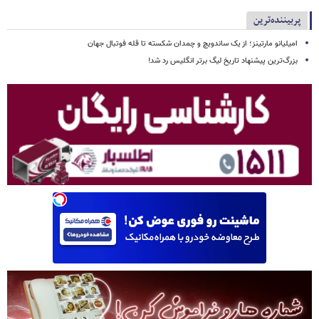
پربیننده‌ترین
امیلیانو مارتینز؛ از یک ساندویچ و چمدان شکسته تا قله فوتبال جهان
بزرگ‌ترین پیشنهاد تاریخ لیگ برتر انگلیس رد شد!