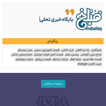
وبگردی
خبرآنلاین
راه نو آنلاین
بازی آنلاین
قیمت تلویزیون سونی
مبل مینیمال
جراح بینی گوشتی
پرشین هتل
قیمت آهن فولاد ایرانیان
اعتبارسنجی بانکی
قیمت طلا امروز
بلیط قطار
شرکت رادوکو
قیمت پروفیل
سایت یوتوتایمز
خرید اکانت chatgpt
نسخه دسکتاپ