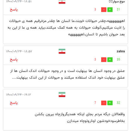
موج سوار🏄‍♂️
۱۸:۵۱ - ۱۴۰۰/۰۹/۲۴
پاسخ
3
31
اههههههههه،چقدر حیوانات خوبند،ما انسان ها چقدر مزخرفیم همه ی حیوانات
را اذیت میکنیم،آنوقت حیوانات به همه کمک میکنند،بیاید همه ی ما از این به
بعد حیوان باشیم تا انسان،اهههههههه
۱۸:۵۷ - ۱۴۰۰/۰۹/۲۴
zahra
پاسخ
3
35
عشق در وجود انسان ها بینهایت است و در وجود حیوانات اندک انسان ها از
عشق بینهایت خود اندک استفاده میکنند و حیوانات از این اندک بینهایت....
۱۹:۱۲ - ۱۴۰۰/۰۹/۲۴
پاسخ
7
32
واقعاالان دیگه مردم بجای اینکه همدیگروازچاه بیرون بکشن
بخاطرسودخودشون اوناروتوچاه میندازن