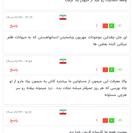
واقعا انسانیت رو باید از حیوان یاد گرفت
۱۳:۱۳ - ۱۴۰۰/۰۹/۲۴
پاسخ
2
41
ای جان چقداین موجودات مهربون وبامحبتن انسانهاهستن که به حیوانات ظلم
میکنن البته بعضی ها
۱۴:۵۹ - ۱۴۰۰/۰۹/۲۴
پاسخ
2
85
والا معرفت این میمون از مسئولین ما بیشتره کاش یه میمون بیاد مارو از تو
چاه بورسی که هر روز عمیقتر میشه نجات بده . درد میمونه بیفته رو سر
هرچی مسئوله
۱۵:۱۶ - ۱۴۰۰/۰۹/۲۴
پاسخ
3
49
محبت همه جا کارسازه قربون خدا برم