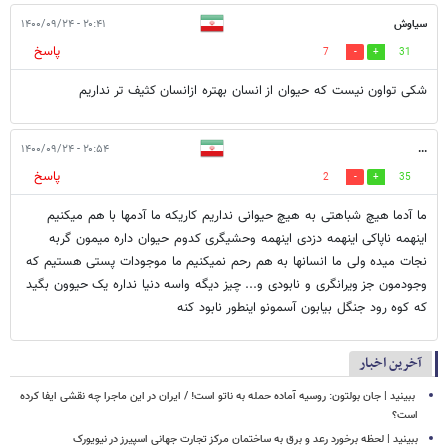
سیاوش
۲۰:۴۱ - ۱۴۰۰/۰۹/۲۴
پاسخ
7
31
شکی تواون نیست که حیوان از انسان بهتره ازانسان کثیف تر نداریم
۲۰:۵۴ - ۱۴۰۰/۰۹/۲۴
...
پاسخ
2
35
ما آدما هیچ شباهتی به هیچ حیوانی نداریم کاریکه ما آدمها با هم میکنیم
اینهمه ناپاکی اینهمه دزدی اینهمه وحشیگری کدوم حیوان داره میمون گربه
نجات میده ولی ما انسانها به هم رحم نمیکنیم ما موجودات پستی هستیم که
وجودمون جز ویرانگری و نابودی و... چیز دیگه واسه دنیا نداره یک حیوون بگید
که کوه رود جنگل بیابون آسمونو اینطور نابود کنه
آخرین اخبار
‏ ببینید | جان بولتون: روسیه آماده حمله به ناتو است! / ایران در این ماجرا چه نقشی ایفا کرده
است؟
ببینید | لحظه برخورد رعد و برق به ساختمان مرکز تجارت جهانی اسپیرز در نیویورک