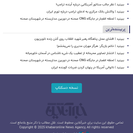
ببینید | نظر جالب سناتور آمریکایی درباره آینده ترامپ!
ببینید | واکنش بانک مرکزی به ادعای ترامپ درباره تورم ایران
ببینید | لحظه انفجار در جایگاه CNG صحنه در دوربین مداربسته در شهرستان صحنه
پربیننده‌ترین
ببینید | افشای محل پناهگاه‌ رهبر شهید انقلاب روی آنتن زنده تلویزیون
ببینید | خانم بازیگر: هرگز مهران مدیری را نمی‌بخشم!
ببینید | انتشار تصاویر محرمانه از تعقیب یک شیء ناشناس در آسمان خاورمیانه
ببینید | لحظه انفجار در جایگاه CNG صحنه در دوربین مداربسته در شهرستان صحنه
‏ببینید | ناتوانی آمریکا در پنهان کردن ضربات کوبنده ایران
نسخه دسکتاپ
تمامی حقوق این سایت برای خبرآنلاین محفوظ است. نقل مطالب با ذکر منبع بلامانع است.
Copyright © 2025 khabaronline News Agancy, All rights reserved