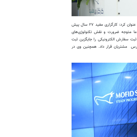
حمید آذرخش رئیس هیات مدیره کارگزاری مفید در مراسم گشایش این مرکز، عنوان کرد: کارگزاری مفید ۲۷ سال پیش
همین روز یعنی ۲۳ آذر سال ۱۳۷۳ آغاز به کار کرد. در اواخر دهه ۷۰ ما متوجه ضرورت و نقش تکنولوژی‌های
ت بورس و کارگزاری‌ها شدیم به نحوی که سال ۱۳۸۴ مفید ثبت سفارش الکترونیکی را جایگزین ثبت
خستین بار در دسترس مشتریان قرار داد. همچنین وی در