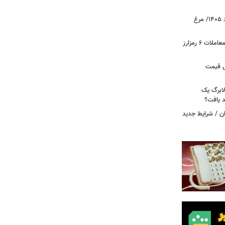
قیمت جدید گوشت مرغ امروز ۱۵ مرداد ۱۴۰۵/ مرغ
آخرین وضعیت بازار رمزارزها در جهان/ معاملات ۶ رمزارز
دول قیمت
لابرگ یک
د یافت؟
ان / شرایط جدید