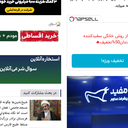
می­یابد.
 از روش خانگی سفیدکننده
دان50%تخفیف🔥
تخفیف ویژه!
در بحث مشارکت کنید
شیخ‌نشین‌ها چگونه فک
مسجدجامعی: عمان تن
است که نگاه متفاوتی 
عربستان برادر بزرگ‌
مسلط خلیج فارس ا