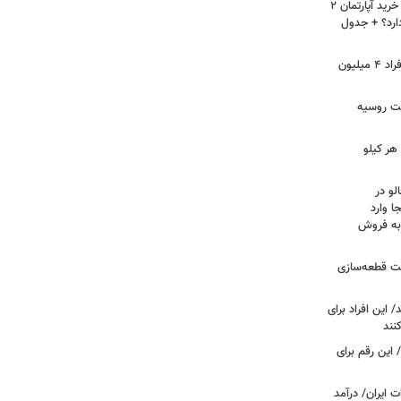
لیست قیمت خرید مسکن در نازی‌آباد/ خرید آپارتمان ۲
دارد؟ + جدول
سرپرستان خانوار بخوانند/ حساب این افراد ۴ میلیون
فت روسیه
هر کیلو
لو در
ا وارد
 به فروش
عت قطعه‌سازی
این افراد برای
 این رقم برای
 ایران/ درآمد