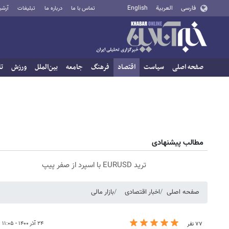
فارسی
العربية
English
تماس با ما
درباره ما
تبلیغات
آرشی
صفحه اصلی
سیاست
اقتصاد
فرهنگ
جامعه
بین‌الملل
ورزش
تا
مطالب پیشنهادی
ترید EURUSD با اسپرد از صفر پیپ
صفحه اصلی
اخبار اقتصادی
بازار مالی
۲۴ آذر ۱۴۰۰ - ۱۱:۰۵
۷۷ نفر