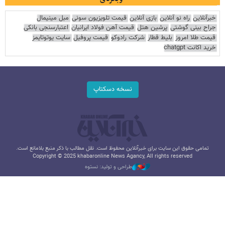
خبرآنلاین
راه نو آنلاین
بازی آنلاین
قیمت تلویزیون سونی
مبل مینیمال
جراح بینی گوشتی
پرشین هتل
قیمت آهن فولاد ایرانیان
اعتبارسنجی بانکی
قیمت طلا امروز
بلیط قطار
شرکت رادوکو
قیمت پروفیل
سایت یوتوتایمز
خرید اکانت chatgpt
نسخه دسکتاپ
تمامی حقوق این سایت برای خبرآنلاین محفوظ است. نقل مطالب با ذکر منبع بلامانع است.
Copyright © 2025 khabaronline News Agancy, All rights reserved
طراحی و تولید: نستوه