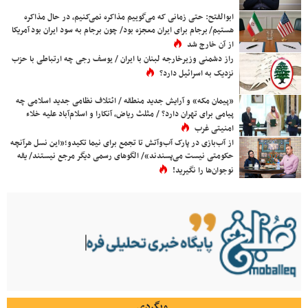
ابوالفتح: حتی زمانی که می‌گوییم مذاکره نمی‌کنیم، در حال مذاکره
هستیم/ برجام برای ایران معجزه بود/ چون برجام به سود ایران بود آمریکا
از آن خارج شد
راز دشمنی وزیرخارجه لبنان با ایران / یوسف رجی چه ارتباطی با حزب
نزدیک به اسرائیل دارد؟
«پیمان مکه» و آرایش جدید منطقه / ائتلاف نظامی جدید اسلامی چه
پیامی برای تهران دارد؟ / مثلث ریاض، آنکارا و اسلام‌آباد علیه خلاء
امنیتی غرب
از آب‌بازی در پارک آب‌وآتش تا تجمع برای نیما تکیدو؛«این نسل هرآنچه
حکومتی نیست می‌پسندند»/ الگوهای رسمی دیگر مرجع نیستند/ یقه
نوجوان‌ها را نگیرید!
وبگردی