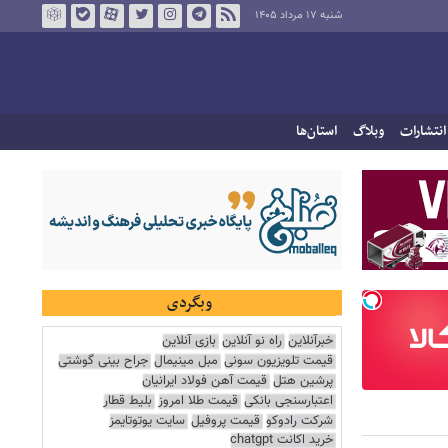
شنبه ۱۷ مرداد ۱۴۰۵
انتشارات
وبلاگ
استان‌ها
وبگردی
خبرآنلاین
راه نو آنلاین
بازی آنلاین
قیمت تلویزیون سونی
مبل مینیمال
جراح بینی گوشتی
پرشین هتل
قیمت آهن فولاد ایرانیان
اعتبارسنجی بانکی
قیمت طلا امروز
بلیط قطار
شرکت رادوکو
قیمت پروفیل
سایت یوتوتایمز
خرید اکانت chatgpt