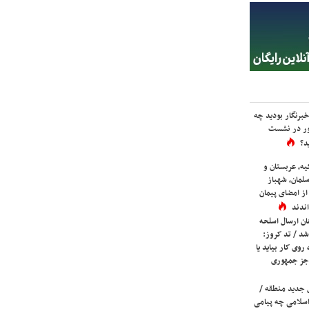
برنگار بودید چه
ور در نشست
د؟
یه، عربستان و
لمان، شهباز
ز امضای پیمان
ندند
ان ارسال اسلحه
شد / تد کروز:
روی کار بیاید یا
جز جمهوری
 جدید منطقه /
اسلامی چه پیامی