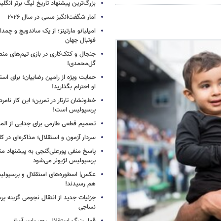
بزرگ‌ترین پیشنهاد تاریخ لیگ برتر انگل
آمار شگفت‌انگیز مسی در سال ۲۰۲۶
امیلیانو مارتینز؛ از یک ساندویچ و چمد
فوتبال جهان
جنجال و کتک‌کاری در بازی تیم‌های منص
گل‌محمدی!
حمایت ویژه از رامین رضاییان؛ برای است
او احترام بگذارید!
خط‌ونشان تارتار در تمرین؛ این کار نامر
پرسپولیس است!
تصمیم قطعی طارمی برای جدایی از الم
سردار آزمون و استقلال؛ مذاکره‌ای در کار
پاسخ منفی پورعلی‌گنجی به پیشنهاد م
پرسپولیس لژیونر می‌شود
عکس| اسطوره‌های استقلال و پرسپولی
هم رسیدند!
جزئیات جدید از انتقال نجومی گزینه پ
نساجی