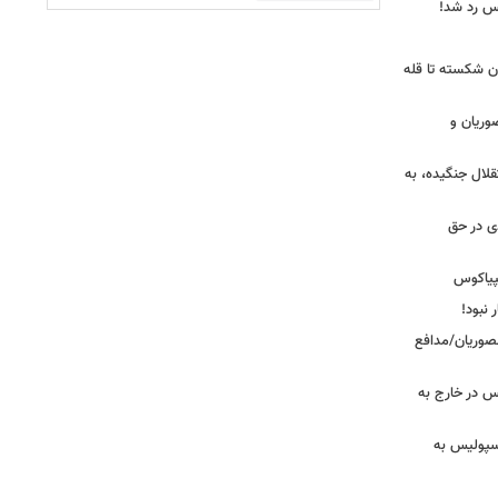
یس رد شد!
ان شکسته تا قله
وریان و
قلال جنگیده، به
دی در حق
پیاکوس
 نبود!
نصوریان/مدافع
س در خارج به
رسپولیس به