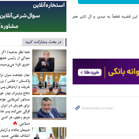
ین قضیه قطعاً به عبدی و آل کثیر هم
در بحث مشارکت کنید
شما نظر بدهید/ اگر خ
سوالی از رئیس جمه
خبری فردا می‌پرسیدی
نماز جماعت سران ترک
پاکستان + عکس / بن‌س
شریف و اردوغان پس ا
دفاع مشترک نماز خوا
سناتور آمریکایی خواه
برای شورش در ایران 
فرقی نمی‌کند پسر شاه 
مریم رجوی، هر کسی 
اسلامی
«پیمان مکه» و آرایش
ائتلاف نظامی جدید 