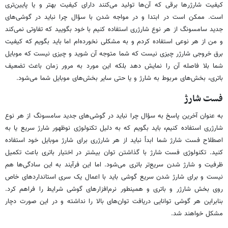
کیفیت شارژرها برقی که آن‌ها تولید می‌کنند دارای کیفیت بهتر و یا پایین‌تری
است. ممکن است در ابتدا و در مواجه شدن با سؤال چرا نباید در گوشی‌های
جدید سامسونگ از هر نوع شارژری استفاده کنیم با خود بگویید که تفاوتی نمی‌کند
و من از هر نوعی استفاده کردم و به مشکلی نخورده‌ام اما باید بگویم که کیفیت
برق خروجی شارژر چیزی نیست که شما متوجه آن شوید و چیزی نیست که موبایل
شما بلا فاصله آن را نمایش دهد بلکه این مورد به مرور زمان باعث تضعیف
باتری، بخش‌های مربوط به شارژ و یا حتی سایر بخش‌های موبایل شما می‌شود.
فست شارژ
به عنوان آخرین پاسخ به سؤال چرا نباید در گوشی‌های جدید سامسونگ از هر نوع
شارژری استفاده کنیم
،
باید بگویم که به دلیل تکنولوژی نوظهور شارژ سریع یا به
اصطلاح فست شارژ شما ابداً نباید از هر شارژری برای شارژ موبایل خود استفاده
کنید. تکنولوژی فست شارژ با گذاشتن توان بیشتر در اختیار باتری باعث تکمیل
ظرفیت و شارژ شدن سریع‌تر باتری می‌شود. اما این فرآیند به این سادگی‌ها هم
نیست و برای شارژ شدن سریع گوشی باید با اعمال یک سری استانداردهای خاص
روی بخش شارژر و باتری و همینطور نرم‌افزارهای گوشی شرایط را فراهم کرد.
بنابراین هر گوشی توانایی دریافت توان‌های بالا را نداشته و در این صورت دچار
مشکل خواهند شد.