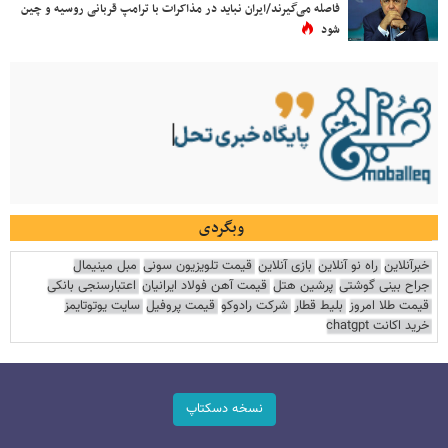
فاصله می‌گیرند/ایران نباید در مذاکرات با ترامپ قربانی روسیه و چین
شود
وبگردی
خبرآنلاین
راه نو آنلاین
بازی آنلاین
قیمت تلویزیون سونی
مبل مینیمال
جراح بینی گوشتی
پرشین هتل
قیمت آهن فولاد ایرانیان
اعتبارسنجی بانکی
قیمت طلا امروز
بلیط قطار
شرکت رادوکو
قیمت پروفیل
سایت یوتوتایمز
خرید اکانت chatgpt
نسخه دسکتاپ