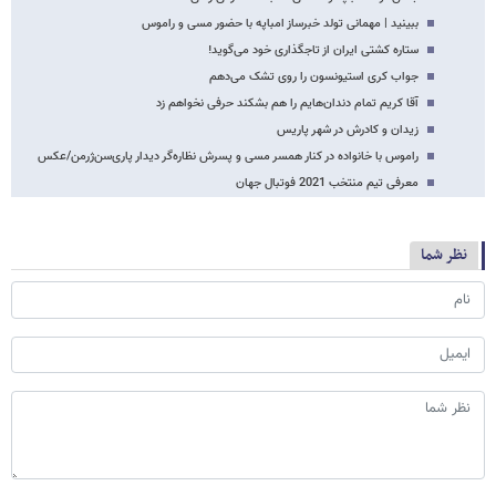
ببینید | مهمانی تولد خبرساز امباپه با حضور مسی و راموس
ستاره کشتی ایران از تاجگذاری خود می‌گوید!
جواب کری استیونسون را روی تشک می‌دهم
آقا کریم تمام دندان‌هایم را هم بشکند حرفی نخواهم زد
زیدان و کادرش در شهر پاریس
راموس با خانواده در کنار همسر مسی و پسرش نظاره‌گر دیدار پاری‌سن‌ژرمن/عکس
معرفی تیم منتخب 2021 فوتبال جهان
نظر شما