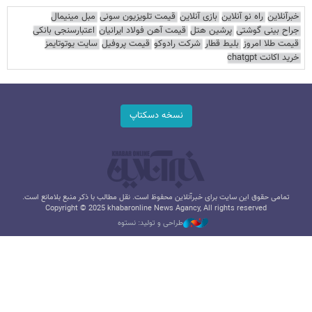
خبرآنلاین
راه نو آنلاین
بازی آنلاین
قیمت تلویزیون سونی
مبل مینیمال
جراح بینی گوشتی
پرشین هتل
قیمت آهن فولاد ایرانیان
اعتبارسنجی بانکی
قیمت طلا امروز
بلیط قطار
شرکت رادوکو
قیمت پروفیل
سایت یوتوتایمز
خرید اکانت chatgpt
نسخه دسکتاپ
تمامی حقوق این سایت برای خبرآنلاین محفوظ است. نقل مطالب با ذکر منبع بلامانع است.
Copyright © 2025 khabaronline News Agancy, All rights reserved
طراحی و تولید: نستوه