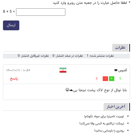
*
لطفا حاصل عبارت را در جعبه متن روبرو وارد کنید
8 + 5 =
ارسال
نظرات
نظرات منتشر شده: 1
نظرات در صف انتشار: 0
نظرات غیرقابل انتشار: 0
آندرس ❤️
۱۰:۵۹ - ۱۴۰۰/۱۰/۱۱
پاسخ
0
5
بابا نوئل از نوع لاک پشت نینجا یی🐢😂
آخرین اخبار
توییت تاجرنیا برای جواد نکونام!
نیمکت تراکتور به کسی وفا نمی‌کند!
رودری را بارسایی بدانید!