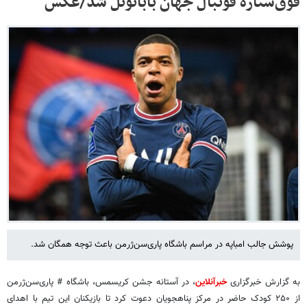
فوق‌ستاره فوتبال جهان بابانوئل شد/عکس
پوشش جالب امباپه در مراسم باشگاه پاری‌سن‌ژرمن باعث توجه همگان شد.
به گزارش خبرگزاری
خبرآنلاین
، در آستانه جشن کریسمس، باشگاه # پاری‌سن‌ژرمن
از ۲۵۰ کودک حاضر در مرکز پناهجویان دعوت کرد تا بازیکنان این تیم با اهدای