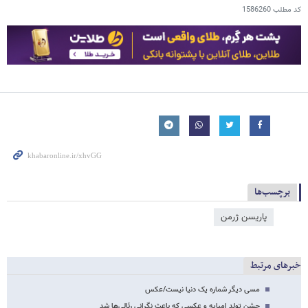
کد مطلب
1586260
برچسب‌ها
پاریسن ژرمن
خبرهای مرتبط
مسی دیگر شماره یک دنیا نیست/عکس
جشن تولد امباپه و عکسی که باعث نگرانی رئالی‌ها شد