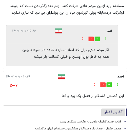
مسابقه باید ازبین مردم عادی شرکت کنند اونم بعدازگذراندن تست ک بتونند
ازشرکت درمسابقه پولی گیرشون بیاد ن این پولدارای بی درد ک نیازی ندارند
امیر
۱۵:۴۶ - ۱۴۰۰/۱۰/۱۱
0
1
اگر مردم عادی بیان که اصلا مسابقه خنده دار نمیشه چون
همه به خاطر پول اومدن و خیلی کسالت بار میشه
احمد
۱۰:۴۴ - ۱۴۰۰/۱۰/۰۷
پاسخ
0
3
این فصلش قشنگتر از فصل یک بود واقعا
آخرین اخبار
کتاب جدید کیارنگ علایی به عکاسی سنگ‌ها رسید
محمد حقیقی، صدابردار و صداگذار پیشکسوت سینمای ایران درگذشت