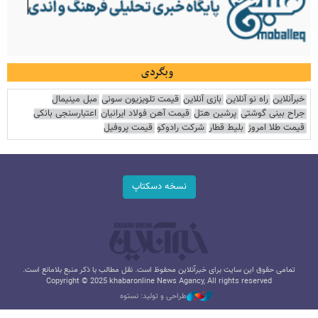
وبگردی
خبرآنلاین
راه نو آنلاین
بازی آنلاین
قیمت تلویزیون سونی
مبل مینیمال
جراح بینی گوشتی
پرشین هتل
قیمت آهن فولاد ایرانیان
اعتبارسنجی بانکی
قیمت طلا امروز
بلیط قطار
شرکت رادوکو
قیمت پروفیل
نسخه دسکتاپ
تمامی حقوق این سایت برای خبرآنلاین محفوظ است. نقل مطالب با ذکر منبع بلامانع است.
Copyright © 2025 khabaronline News Agancy, All rights reserved
طراحی و تولید: نستوه