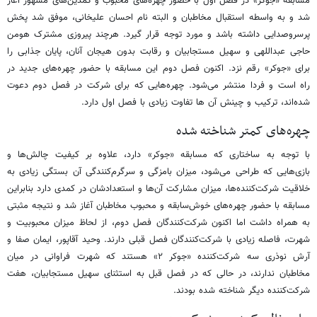
مسابقه «جوکر» در فصل اول با حضور چهره‌های محبوب و کمدین‌های مشهور آغاز
شد و به واسطه استقبال مخاطبان و البته نام احسان علیخانی، موفق شد پخش
پرسروصدایی داشته باشد و مورد توجه قرار گیرد. هرچند پیروزی مشترک هومن
حاجی عبداللهی و سهیل مستجابیان و رقابت بدون هیجان آنان، پایان جذابی را
برای «جوکر» رقم نزد. اکنون فصل دوم این مسابقه با حضور چهره‌های جدید در
راه است و فردا منتشر می‌شود. چهره‌هایی که برای شرکت در فصل دوم دعوت
شده‌اند، ترکیب و چینش آن ها تفاوت زیادی با فصل اول دارد.
چهره‌های کمتر شناخته شده
با توجه به ساختاری که مسابقه «جوکر» دارد، علاوه بر کیفیت چالش‌ها و
بازی‌هایی که طراحی می‌شود، میزان بامزگی و سرگرم‌کنندگی آن بستگی زیادی به
خلاقیت شرکت‌کننده‌ها، میزان مشارکت آن‌ها و استعدادشان در کمدی دارد بنابراین
مسابقه با حضور چهره‌های خوش‌سابقه و محبوب مخاطبان آغاز شد و نتیجه مثبتی
به همراه داشت اما اکنون شرکت‌کنندگان فصل دوم، از لحاظ میزان محبوبیت و
شهرت، فاصله زیادی با شرکت‌کنندگان فصل قبلی دارند. وحید آقاپور، ایمان صفا و
آرش نوذری سه شرکت‌کننده «جوکر ۲» هستند که شهرت فراوانی در میان
مخاطبان ندارند، در حالی که در فصل قبل به استثنای سهیل مستجابیان، هفت
شرکت‌کننده دیگر شناخته شده بودند.