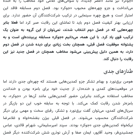
«جوکر» نیز مانند «عصر جدید»، با شوخی‌های کلامی خود مخاطب را به خنده
می‌انداخت و جزو چهره‌های محبوب «جوکر» بود. فصل دوم مسابقه فاقد این
امتیاز است و هیچ چهره سینمایی در ترکیب شرکت‌‎کنندگان آن حضور ندارد. برای
ارزیابی بهتر کیفیت فصل دوم باید تا تماشای این رقابت صبر کرد اما
فعلا بنابر
چهره‌هایی که در فصل دوم انتخاب شدند، نمی‌توان از این گروه به عنوان یک
ترکیب قوی یاد کرد. با این همه، می‌دانیم «جوکر» مسابقه پربیننده‌ای است و به
پشتوانه موفقیت فصل قبلی، همچنان بخت زیادی برای دیده شدن در فصل دوم
دارد، به همین دلیل پیش‌بینی می‌شود مخاطب همچنان در فصل جدید نیز این
رقابت را دنبال کند
.
طنازهای جدی
هومن برق‌نورد و بهنام تشکر جزو کمدین‌هایی هستند که چهره‌ای جدی دارند اما
در موقعیت‌های کمدی و خنده‌دار، از جدیت خود برای بامزه بودن و خنداندن
مخاطب استفاده می‌کنند بنابراین حضور کمدین‌هایی مانند آن‌ها در «جوکر»، به
بامزه‌تر شدن رقابت کمک می‌کند. با توجه به سابقه خوب این دو بازیگر در
سریال‌های کمدی، می‌توان گفت برق‌نورد و تشکر، رقبای سخت و مهمی برای دیگر
شرکت‌کنندگان محسوب می‌شوند. در فصل قبلی بیژن بنفشه‌خواه و غلامرضا
نیکخواه کمدین‌های جدی «جوکر» بودند. سپند امیرسلیمانی، شهرام قائدی، عباس
جمشیدی‌فر، وحید آقاپور، ایمان صفا و آرش نوذری شش شرکت‌کننده دیگر فصل