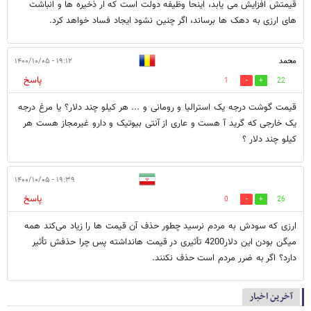
قیمتش افزایش می یابد، اینحا وظیفه دولت است که ار ذخیره ها و انباشت
های ارزی به دهک ها برساند، اگر چنین نشود ایجاد فساد خواهد کرد.
محمد
۱۹:۱۲ - ۱۴۰۰/۱۰/۰۵
پاسخ
1
22
قیمت گوشت درجه یک استرالیا و رومانی و ... هر کیلو چند دلار؟ یا مرغ درجه
یک خارجی که گرید آ هست و عاری از آنتی بیوتیک و دارو غیرمجاز هست هر
کیلو چند دلار ؟
۱۹:۳۹ - ۱۴۰۰/۱۰/۰۵
پاسخ
0
26
ارزی که سودش به مردم نرسید چطور حذف آن قیمت ها را زیاد می‌کند همه
میگن بودن این دلار4200 تأثیری در قیمت هانداشته پس چرا حذفش تأثیر
دارد؟ اگر به ضرر مردم است حذف نکنند.
آخرین اخبار