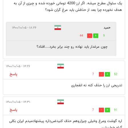
یک سئوال مطرح میشه. اگر ارز 4200 تومانی خورده شده و چیزی از آن به
هدف نخورده چرا بعد از حذفش باید مرغ گران شود؟
حمید
۱۸:۲۶ - ۱۴۰۰/۱۰/۰۵
44
9
چون مرغدار باید نهاده رو چند برابر بخرد....افتاد؟
۱۴:۲۶ - ۱۴۰۰/۱۰/۰۵
پاسخ
7
52
تدریجی ارز را حذف کنه نه انفجاری
۱۴:۳۱ - ۱۴۰۰/۱۰/۰۵
پاسخ
7
91
اره گوشت ومرغ وخیلی چیزاروهم حذف کنیدضررداره پیشنهادمیدم ایران بکلی
گیاه خواربشن