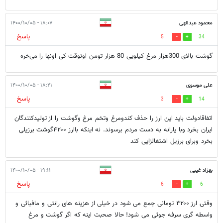
محمود عبدالهی
۱۸:۰۷ - ۱۴۰۰/۱۰/۰۵
پاسخ
5
34
گوشت بالای 300هزار مرغ کیلویی 80 هزار تومن اونوقت کی اونها را می‌خره
علی موسوی
۱۸:۲۱ - ۱۴۰۰/۱۰/۰۵
پاسخ
3
14
اتفاقادولت باید این ارز را حذف کندومرغ وتخم مرغ وگوشت را از تولیدکنندگان
ایران بخرد وبا یارانه به دست مردم برسوند. نه اینکه باارز ۴۲۰۰گوشت برزیلی
بخرد وبرای برزیل اشتغالزایی کند
بهزاد غیبی
۱۹:۱۱ - ۱۴۰۰/۱۰/۰۵
پاسخ
6
6
وقتی ارز ۴۲۰۰ تومانی جمع می شود در خیلی از هزینه های رانتی و مافیائی و
واسطه گری سرفه جوئی می شود! حالا صحبت اینه که اگر گوشت و مرغ