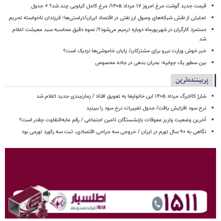
قیمت جدید گوشت مرغ امروز ۱۷ مرداد ۱۴۰۵/ مرغ کامل کیلویی چند شد؟ + جدول
تحلیلی از نقش شبکه‌های وصول ارز نفتی در اقتصاد ایران/تراستی‌ها؛ فرزندان ناخواسته تحریم
دستمزد کارگران در شهریورماه دوباره ترمیم می‌شود؟/ نحوه دقیق محاسبه سبد معیشت اعلام
شد
خبر خوش وزارت نیرو برای مشترکان/ پایان خاموشی‌ها نزدیک است؟
بین سطور یک جوابیه: بحران بدهی در جاده مخصوص
پربیننده‌ترین
شارژ کالابرگ مرداد ۱۴۰۵ این خانوارها به تعویق افتاد / زمان‌بندی جدید اعلام شد
نرخ سود افزایش یافت/ جدول تغییرات نرخ سود را ببینید
آخرین وضعیت واریز معوقات بازنشستگان تامین اجتماعی / رقم مابه‌التفاوت چقدر است؟
نگاهی به ۹۰ سال تورم در ایران / خروجی سه جراحی اقتصادی، ثبت سه رکورد تورمی بود