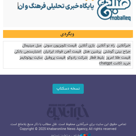
وبگردی
خبرآنلاین
راه نو آنلاین
بازی آنلاین
قیمت تلویزیون سونی
مبل مینیمال
جراح بینی گوشتی
پرشین هتل
قیمت آهن فولاد ایرانیان
اعتبارسنجی بانکی
قیمت طلا امروز
بلیط قطار
شرکت رادوکو
قیمت پروفیل
سایت یوتوتایمز
خرید اکانت chatgpt
نسخه دسکتاپ
تمامی حقوق این سایت برای خبرآنلاین محفوظ است. نقل مطالب با ذکر منبع بلامانع است.
Copyright © 2025 khabaronline News Agancy, All rights reserved
طراحی و تولید: نستوه