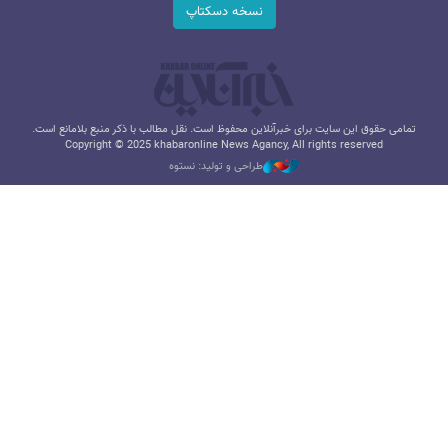
نسخه دسکتاپ
تمامی حقوق این سایت برای خبرآنلاین محفوظ است. نقل مطالب با ذکر منبع بلامانع است.
Copyright © 2025 khabaronline News Agancy, All rights reserved
طراحی و تولید: نستوه