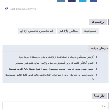
برچسب‌ها
مسیحیت
مجلس یازدهم
غلامحسین محسنی اژه‌ ای
خبرهای مرتبط
گزارش سخنگوی دولت از «مشاهده از نزدیک و بدون واسطه» امروز خود
اعلام آمادگی قالیباف برای گسترش روابط با پارلمان های کشورهای مسیحی
حضور رئیس‌جمهور در منزل شهید مسیحی/ رئیسی: همه شهدا مایه افتخار هستند
تاکید رئیسی بر حمایت ایران از مهاجران افغان/کشورهای غربی فقط ادعای مسیحیت
نکنند
نظر شما