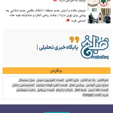
نزدیک به اسرائیل دارد؟
«پیمان مکه» و آرایش جدید منطقه / ائتلاف نظامی جدید اسلامی چه
پیامی برای تهران دارد؟ / مثلث ریاض، آنکارا و اسلام‌آباد علیه خلاء
امنیتی غرب
وبگردی
خبرآنلاین
راه نو آنلاین
بازی آنلاین
قیمت تلویزیون سونی
مبل مینیمال
جراح بینی گوشتی
پرشین هتل
قیمت آهن فولاد ایرانیان
اعتبارسنجی بانکی
قیمت طلا امروز
بلیط قطار
شرکت رادوکو
قیمت پروفیل
سایت یوتوتایمز
خرید اکانت chatgpt