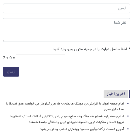
*
لطفا حاصل عبارت را در جعبه متن روبرو وارد کنید
7 + 0 =
ارسال
آخرین اخبار
امام‌ جمعه اهواز: با افزایش برد موشک هایمان به ۱۵ هزار کیلومتر می خواهیم عمق آمریکا را
هدف قرار دهیم
امام جمعه پاوه: فضای «نه جنگ و نه صلح» مردم را در بلاتکلیفی گذاشته است/ دشمنان با
ترویج فساد و منکرات در پی تضعیف باورهای دینی و اخلاقی جامعه هستند
آخرین قسمت از گفت‌وگوی مسعود پزشکیان امشب پخش می‌شود