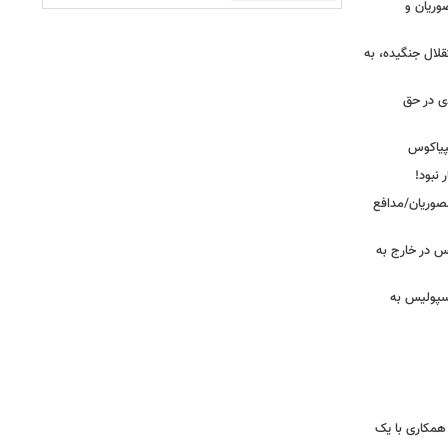
وریان و
قلال جنگیده، به
دی در حق
پیاکوس
 نبود!
نصوریان/مدافع
س در خارج به
رسپولیس به
همکاری با یک