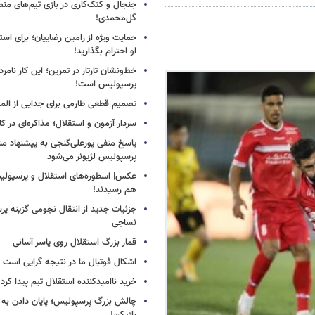
جنجال و کتک‌کاری در بازی تیم‌های منص
گل‌محمدی!
حمایت ویژه از رامین رضاییان؛ برای است
او احترام بگذارید!
خط‌ونشان تارتار در تمرین؛ این کار نامر
پرسپولیس است!
تصمیم قطعی طارمی برای جدایی از الم
سردار آزمون و استقلال؛ مذاکره‌ای در کار
پاسخ منفی پورعلی‌گنجی به پیشنهاد م
پرسپولیس لژیونر می‌شود
عکس| اسطوره‌های استقلال و پرسپولی
هم رسیدند!
جزئیات جدید از انتقال نجومی گزینه پ
نساجی
قمار بزرگ استقلال روی یاسر آسانی
اشکال فوتبال ما در نتیجه گرایی است
خرید ناامیدکننده استقلال تیم پیدا کرد
چالش بزرگ پرسپولیس؛ پایان دادن به 