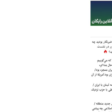
برنگار بودید چه
ور در نشست
د؟
که می‌گوییم
حال مذاکره
ران معجزه بود/
ن بود آمریکا از آن
لبنان با ایران /
ی با حزب نزدیک
 جدید منطقه /
اسلامی چه پیامی