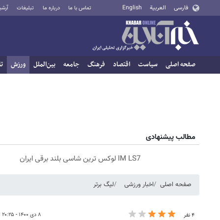
فارسی
العربية
English
تماس با ما
درباره ما
تبلیغات
آرشی
صفحه اصلی
سیاست
اقتصاد
فرهنگ
جامعه
بین‌الملل
ورزش
تا
مطالب پیشنهادی
IM LS7 لوکس ترین شاسی بلند برقی ایران
صفحه اصلی
اخبار ورزشی
لیگ برتر
۸ دی ۱۴۰۰ - ۲۰:۲۵
۴ نفر