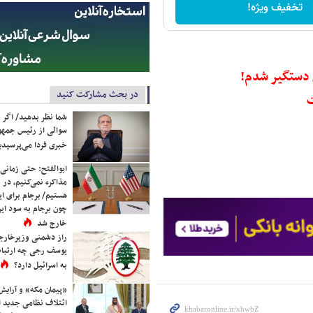
تخفیف ویژه!
ن دستگیر شدم!
در بحث مشارکت کنید
ت
شما نظر بدهید/ اگر خ
سوالی از رئیس جمه
خبری فردا می‌پرسیدی
ابوالفتح: حتی زمانی 
مذاکره نمی‌کنیم، در 
هستیم/ برجام برای ای
چون برجام به سود ایرا
خارج شد
راز دشمنی وزیرخارجه 
یوسف رجی چه ارتباط
به اسرائیل دارد؟
«پیمان مکه» و آرایش
ائتلاف نظامی جدید 