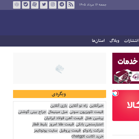
جمعه ۱۶ مرداد ۱۴۰۵
انتشارات
وبلاگ
استان‌ها
وبگردی
خبرآنلاین
راه نو آنلاین
بازی آنلاین
قیمت تلویزیون سونی
مبل مینیمال
جراح بینی گوشتی
پرشین هتل
قیمت آهن فولاد ایرانیان
اعتبارسنجی بانکی
قیمت طلا امروز
بلیط قطار
شرکت رادوکو
قیمت پروفیل
سایت یوتوتایمز
خرید اکانت chatgpt