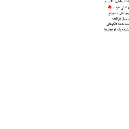
لث ریاض، آنکارا و
 امنیتی غرب
ب‌وآتش تا تجمع
 نسل هرآنچه
دند»/ الگوهای
ند/ یقه نوجوان‌ها