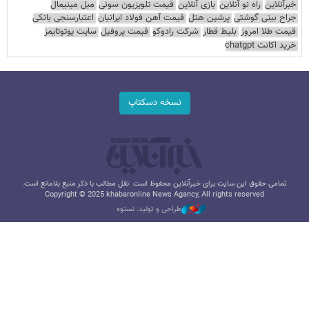
خبرآنلاین
راه نو آنلاین
بازی آنلاین
قیمت تلویزیون سونی
مبل مینیمال
جراح بینی گوشتی
پرشین هتل
قیمت آهن فولاد ایرانیان
اعتبارسنجی بانکی
قیمت طلا امروز
بلیط قطار
شرکت رادوکو
قیمت پروفیل
سایت یوتوتایمز
خرید اکانت chatgpt
نسخه دسکتاپ
تمامی حقوق این سایت برای خبرآنلاین محفوظ است. نقل مطالب با ذکر منبع بلامانع است.
Copyright © 2025 khabaronline News Agancy, All rights reserved
طراحی و تولید: نستوه