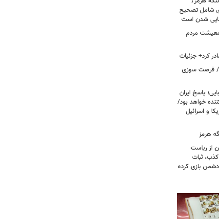
تنگه هرمز/
ی شامل تصحیح
نهایی شدن است
 معیشت مردم
در کرد+ جزئیات
ت/ فرصت سوزی
یی؛ پاسخ ایران
نده خواهد بود/
ا و اسرائیل
گه هرمز
ن از ریاست
کذب، ثبات
دشمن بازی کرده