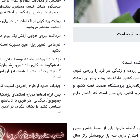
جزئیاتی از مذاکرات ایران و عمان بر سر 
سخنگوی هیات رئیسه مجلس: بیانیه‌ا
مسیر تردد دریایی در تنگه، در آستانه 
روایت پزشکیان از اقدامات دولت برای
امشب منتشر می‌شود
حبه کرده است.
فرمانده نیروی هوایی ارتش یک پیام صا
ضرغامی: تغییر ریل، عین بصیرت اس
نکنیم
تهدید کشورهای منطقه توسط حاجی بابا
 شده است؟
به هرگونه همکاری با دشمن، پشیمان‌کن
رزومه و زندگی هر فرد را بررسی کنیم،
گسترش جنگ بیش از همه به زیان آمریک
است
ه است. بنده از 20‌سالگی به فضای سیاسی کشور علاقه‌مند بودم و در این مدت
برنامه‌ریزی پژوهشگاه صنعت نفت کشور و
جزئیات جدید از طرح راهبردی امنیت تن
م و اکنون پنج سال است که افتخار دارم
پس لرزه ادعاها درباره استعفای پزشکیا
جمهوری/ بیگدلی: هر فردی با ادعاهای 
سیاسی کشور را نشانه بگیرد، در زمین 
است
ی فاصله دارم؛ ولی از لحاظ علمی سعی
سیدن به جایگاهی که مطلوب من است، تلاش کنم. من 12 ثبت اختراع دارم، سه بار پژوهشگر برتر سال