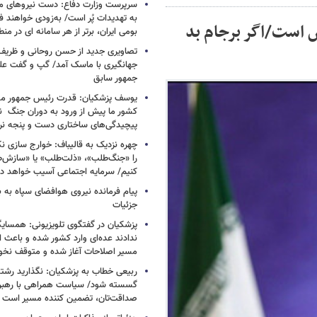
سرپرست وزارت دفاع: دست نیروهای م
به تهدیدات پُر است/ به‌زودی خواهند ف
 است/اگر برجام بد
بومی ایران، برتر از هر سامانه ای در م
تصاویری جدید از حسن روحانی و ظریف
جهانگیری با ماسک آمد/ گپ و گفت عل
جمهور سابق
یوسف پزشکیان: قدرت رئیس‌ جمهور م
کشور ما پیش از ورود به دوران جنگ نیز
پیچیدگی‌های ساختاری دست و پنجه نرم 
چهره نزدیک به قالیباف: خوارج سازی نکن
را «جنگ‌طلب»، «ذلت‌طلب» یا «سازش
کنیم/ سرمایه اجتماعی آسیب خواهد دید
پیام فرمانده نیروی هوافضای سپاه به
جزئیات
پزشکیان در گفتگوی تلویزیونی: همسایگا
ندادند عده‌ای وارد کشور شده و باعث
مسیر اصلاحات آغاز شده و متوقف نخو
ربیعی خطاب به پزشکیان: نگذارید رشته
گسسته شود/ سیاست همراهی با رهبری
صداقت‌تان، تضمین کننده مسیر است