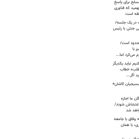
سلح برای پاسخ
همید که فناوری
نطقه است
 در یک جلسه/
ی جنتی با رئیس
حدود است/
 با
می‌کرد اما...
یم نباید یکدیگر
‌طلب» خطاب
 اگر...
 بسیجیان کاشان+
ن ما اجازه
 اغتشاش شوند/
اهد شد
 وفاق با جامعه
، با همان