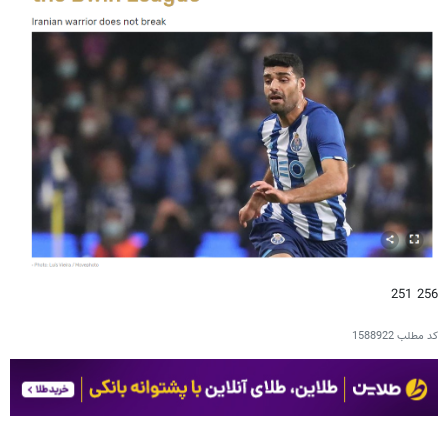
256 251
کد مطلب
1588922