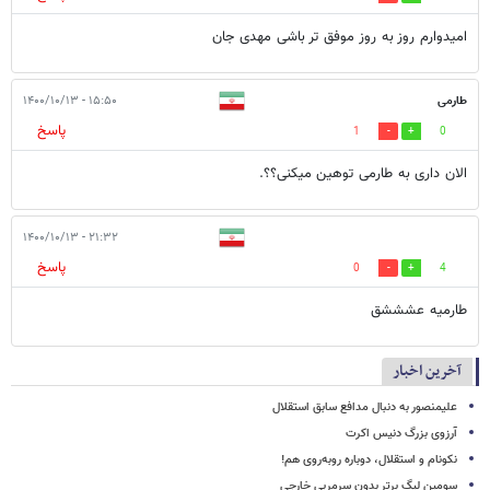
امیدوارم روز به روز موفق تر باشی مهدی جان
طارمی
۱۵:۵۰ - ۱۴۰۰/۱۰/۱۳
پاسخ
1
0
الان داری به طارمی توهین میکنی؟؟.
۲۱:۳۲ - ۱۴۰۰/۱۰/۱۳
پاسخ
0
4
طارمیه عشششق
آخرین اخبار
علیمنصور به دنبال مدافع سابق استقلال
آرزوی بزرگ دنیس اکرت
نکونام و استقلال، دوباره روبه‌روی هم!
سومین لیگ برتر بدون سرمربی خارجی