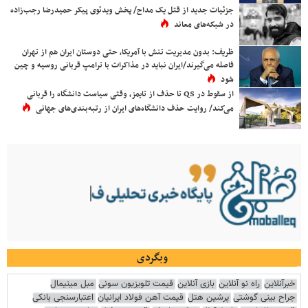
جزئیات جدید از قتل یک مداح/ پخش ویدئوی پیکر حمیدرضا رجب‌زاده
در شبکه‌های معاند
ظریف: بدون مدیریت تنش با آمریکا، حتی دوستان ایران هم از تهران
فاصله می‌گیرند/ایران نباید در مذاکرات با ترامپ قربانی روسیه و چین
شود
از سقوط در QS تا حذف از تایمز، وقتی سیاست دانشگاه را قربانی
می‌کند/ روایت حذف دانشگاه‌های ایران از رتبه‌بندی‌های جهانی
وبگردی
خبرآنلاین
راه نو آنلاین
بازی آنلاین
قیمت تلویزیون سونی
مبل مینیمال
جراح بینی گوشتی
پرشین هتل
قیمت آهن فولاد ایرانیان
اعتبارسنجی بانکی