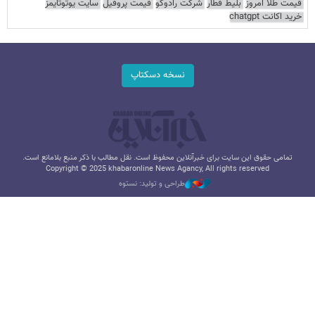
قیمت طلا امروز
بلیط قطار
شرکت رادوکو
قیمت پروفیل
سایت یوتوتایمز
خرید اکانت chatgpt
نسخه دسکتاپ
تمامی حقوق این سایت برای خبرآنلاین محفوظ است. نقل مطالب با ذکر منبع بلامانع است.
Copyright © 2025 khabaronline News Agancy, All rights reserved
طراحی و تولید: نستوه