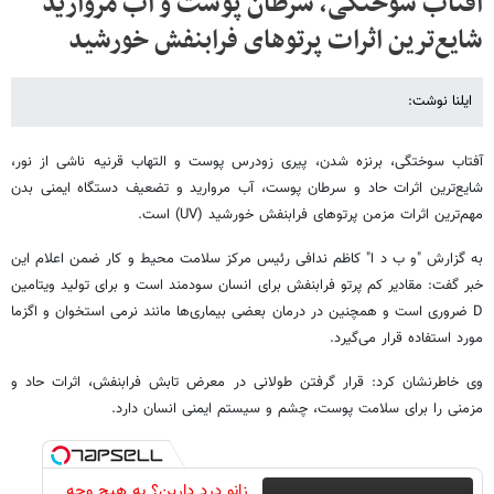
آفتاب سوختگی، سرطان پوست و آب مروارید
شایع‌ترین اثرات پرتوهای فرابنفش خورشید
ایلنا نوشت:
آفتاب سوختگی، برنزه شدن، پیری زودرس پوست و التهاب قرنیه ناشی از نور،
شایع‌ترین اثرات حاد و سرطان پوست، آب مروارید و تضعیف دستگاه ایمنی بدن
مهم‌ترین اثرات مزمن پرتوهای فرابنفش خورشید (UV) است.
به گزارش "و ب د ا" کاظم ندافی رئیس مرکز سلامت محیط و کار ضمن اعلام این
خبر گفت: مقادیر کم پرتو فرابنفش برای انسان سودمند است و برای تولید ویتامین
D‌ ضروری است و همچنین در درمان بعضی بیماری‌ها مانند نرمی‌ استخوان و اگزما
مورد استفاده قرار می‌گیرد.
وی خاطرنشان کرد: قرار گرفتن طولانی در معرض تابش فرابنفش، اثرات حاد و
مزمنی را برای سلامت پوست، چشم و سیستم ایمنی انسان دارد.
زانو درد دارین؟ به هیچ وجه