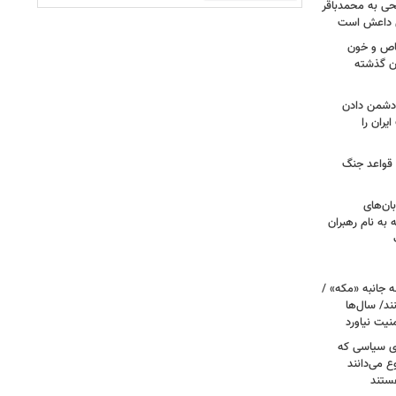
طحی به محمدباقر
ی داعش است
صاص و خون
دن گذشته
ه دشمن دادن
یران را
 قواعد جنگ
بان‌های
به نام رهبران
 جانبه «مکه» /
ند/ سال‌ها
نیت نیاورد
ای سیاسی که
ع می‌دانند
ستند