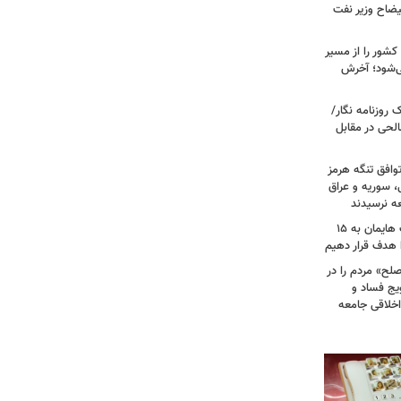
یضاح وزیر نفت
شور را از مسیر
ی‌شود؛ آخرش
روزنامه نگار/
حی در مقابل
وافق تنگه هرمز
ی، سوریه و عراق
عه نرسیدند
امام‌ جمعه اهواز: با افزایش برد موشک هایمان به ۱۵
ا هدف قرار دهیم
لح» مردم را در
یج فساد و
اخلاقی جامعه