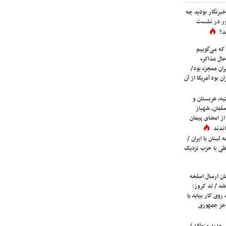
برنگار بودید چه
ور در نشست
د؟
که می‌گوییم
حال مذاکره
ران معجزه بود/
ن بود آمریکا از آن
یه، عربستان و
لمان، شهباز
ز امضای پیمان
ندند
لبنان با ایران /
ی با حزب نزدیک
ان ارسال اسلحه
شد / تد کروز:
روی کار بیاید یا
جز جمهوری
 جدید منطقه /