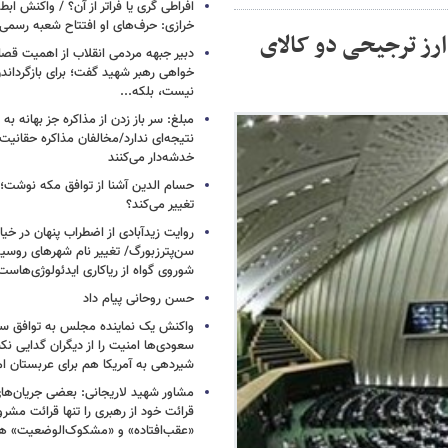
افراطی گری یا فراتر از آن؟ / واکنش اب
خرازی: حرف‌های او افتتاح شعبه رسم
رز ترجیحی دو کالای
دبیر جبهه مردمی انقلاب از اهمیت ق
خواهی رهبر شهید گفت؛ برای بازگردان
نیست، بلکه...
مبلغ: سر باز زدن از مذاکره‌ جز بهانه ب
نتیجه‌ای ندارد/مخالفان مذاکره حقانیت ا
خدشه‌دار می‌کنند
حسام الدین آشنا از توافق مکه نوشت؛
تغییر می‌کند؟
روایت زیدآبادی از اضطراب پنهان در خیا
سن‌پترزبورگ/ تغییر نام شهرهای روسیه 
شوروی گواه از ریاکاری ایدئولوژی‌هاست
حسن روحانی پیام داد
واکنش یک نماینده مجلس به توافق سه
سعودی‌ها امنیت را از دیگران گدایی نکن
شیردهی به آمریکا هم برای عربستان ام
مشاور شهید لاریجانی: بعضی جریان‌ه
قرائت خود از رهبری را تنها قرائت مشرو
«عقب‌افتاده» و «مشکوک‌الوضعیت» ه