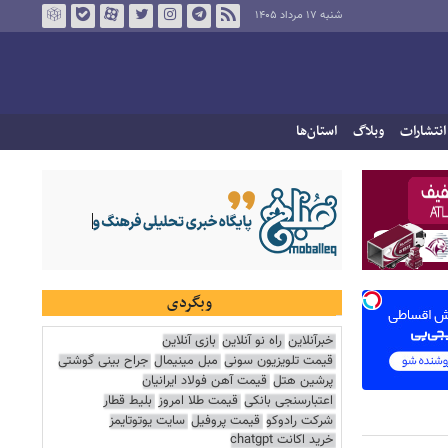
شنبه ۱۷ مرداد ۱۴۰۵
انتشارات
وبلاگ
استان‌ها
وبگردی
خبرآنلاین
راه نو آنلاین
بازی آنلاین
قیمت تلویزیون سونی
مبل مینیمال
جراح بینی گوشتی
پرشین هتل
قیمت آهن فولاد ایرانیان
اعتبارسنجی بانکی
قیمت طلا امروز
بلیط قطار
شرکت رادوکو
قیمت پروفیل
سایت یوتوتایمز
خرید اکانت chatgpt