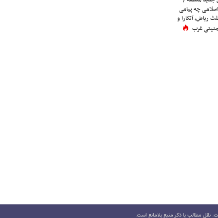
اسلامی چه پیامی
لث ریاض، آنکارا و
 امنیتی غرب
 نقل مطالب با ذکر منبع بلامانع است.