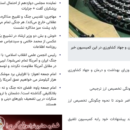
نماینده مجلس دوازدهم از احتمال است
پزشکیان گفت + جزئیات
مهاجری: تقدیس جنگ و تقبیح مذاکره، ک
عقلانی خارج می‌کند/ هر جنگی تمام م
باید پشت میز مذاکره نشست
خوش و بش دو وزیر ارشاد در تشییع یک 
عکسی از محمد خاتمی و سیدعباس صال
روزنامه اطلاعات
و جهاد کشاورزی در این کمیسیون خبر
رئیس انجمن علمی انقلاب اسلامی: با ت
جنگ ایران و آمریکا تمام نمی‌شود/ لیب
در مقابل آمریکا مقاومت نکردند و توس
رای بهداشت و درمان و جهاد کشاورزی
هزار کیلومتر می خواهیم عمق آمریکا ر
امام جمعه پاوه: فضای «نه جنگ و نه ص
بلاتکلیفی گذاشته است/ دشمنان با ترو
منکرات در پی تضعیف باورهای دینی و 
اضر شوند تا نحوه چگونگی تخصیص ارز
هستند
 پیشنهادات خود رابه کمیسیون تلفیق