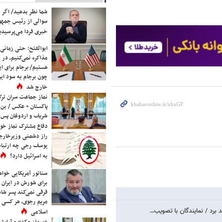
شما نظر بدهید/ اگر خ
سوالی از رئیس جمه
خبری فردا می‌پرسیدی
ابوالفتح: حتی زمانی 
مذاکره نمی‌کنیم، در 
هستیم/ برجام برای ای
چون برجام به سود ایرا
خارج شد
نماز جماعت سران ترک
پاکستان + عکس / بن‌س
شریف و اردوغان پس ا
دفاع مشترک نماز خوا
راز دشمنی وزیرخارجه 
یوسف رجی چه ارتباط
به اسرائیل دارد؟
سناتور آمریکایی خواه
برای شورش در ایران 
فرقی نمی‌کند پسر شاه 
مریم رجوی، هر کسی 
برد / نمایندگان با تصویب…
اسلامی
«پیمان مکه» و آرایش