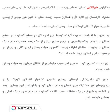
به گزارش
خبرآنلاین
لرستان؛ مصطفی زبردست با اعلام این خبر ، اظهار کرد: با بررسی های میدانی
مشترک کارشناسان این اداره کل با همکاران محیط زیست استان تا کنون هیچ موردی از بیماری
طاعون نشخوار کنندکان کوچک در حیات وحش لرستان مشاهده نشده است.
او افزود: با اقدامات صورت گرفته توسط این اداره کل در سطح گسترده در سطح
استان با انجام واکسیناسیون و ایمن سازی بیش از ۹۰ درصد جمعیت دام سبک
استان با اولویت مناطق اطراف زیست گاههای حیات وحش ایمن کافی و پایدار در
جمعیت دامی استان ایجاد شده است.*
زبر دست تصریح کرد: همین امر سبب جلوگیری از انتقال بیماری به حیات وحش
شده است.
مدیر کل دامپزشکی لرستان بیماری طاعون نشخوار کنندکان کوچک را از
بیماری‌های غیر مشترک بین انسان و دام عنوان کرد و یادآورشد: این بیماری بعد
از اشاعه و شیوع در یک‌ منطقه سبب تلفات گسترده در دام های سبک اهلی و
وحشی خواهد شد.