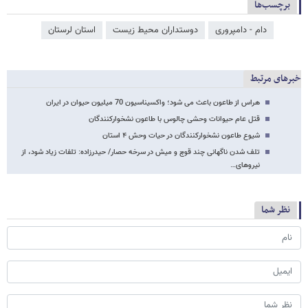
برچسب‌ها
دام - دامپروری
دوستداران محیط زیست
استان لرستان
خبرهای مرتبط
هراس از طاعون باعث می شود؛ واکسیناسیون 70 میلیون حیوان در ایران
قتل عام حیوانات وحشی چالوس با طاعون نشخوارکنندگان
شیوع طاعون نشخوارکنندگان در حیات وحش ۴ استان
تلف شدن ناگهانی چند قوچ و میش در سرخه حصار/ حیدرزاده: تلفات زیاد شود، از
نیروهای…
نظر شما