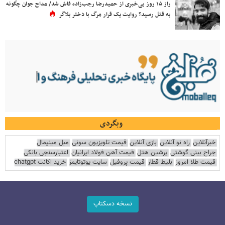
راز ۱۵ روز بی‌خبری از حمیدرضا رجب‌زاده فاش شد/ مداح جوان چگونه
به قتل رسید؟ روایت یک قرار مرگ با دختر بلاگر
وبگردی
خبرآنلاین
راه نو آنلاین
بازی آنلاین
قیمت تلویزیون سونی
مبل مینیمال
جراح بینی گوشتی
پرشین هتل
قیمت آهن فولاد ایرانیان
اعتبارسنجی بانکی
قیمت طلا امروز
بلیط قطار
قیمت پروفیل
سایت یوتوتایمز
خرید اکانت chatgpt
نسخه دسکتاپ