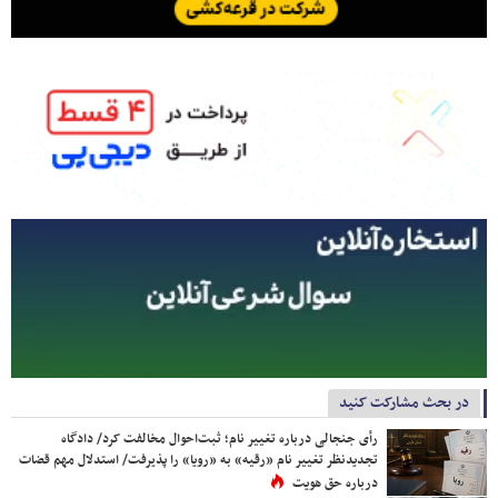
در بحث مشارکت کنید
رأی جنجالی درباره تغییر نام؛ ثبت‌احوال مخالفت کرد/ دادگاه
تجدیدنظر تغییر نام «رقیه» به «رویا» را پذیرفت/ استدلال مهم قضات
درباره حق هویت