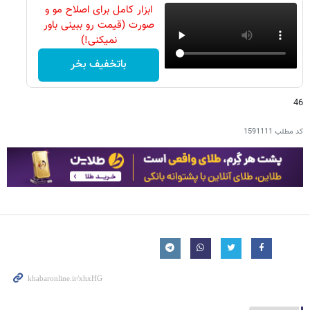
ابزار کامل برای اصلاح مو و
صورت (قیمت رو ببینی باور
نمیکنی!)
باتخفیف بخر
46
کد مطلب
1591111