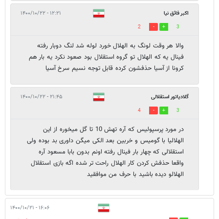
اکبر فائق نیا
۱۲:۲۱ - ۱۴۰۰/۱۰/۲۲
2
3
والا هر وقت لونگ به الهلال خورد لوله شد لنگ دوبار رفته
فینال یه که الهلال تو گروه استقلال بود صعود نکرد یه بار هم
کرونا از آسیا حذفشون کرده قابل توجه نسیم سرخ آسیا
گلادیاتور استقلالی
۲۱:۴۵ - ۱۴۰۰/۱۰/۲۲
4
3
در مورد پرسپولیس که آره تهش 10 تا گل میخوره از این
الهلالیا با گومیس و خربین بعد الکی میگن داوری بد بوده ولی
استقلالی که چهار بار فینال رفته اونم بدون بابا مسعود آره
واقعا حذفش کردن کار الهلال راحت تر شده اگه بازی استقلال
الهلالو دیده باشید با حرف من موافقید
۱۶:۰۶ - ۱۴۰۰/۱۰/۲۱