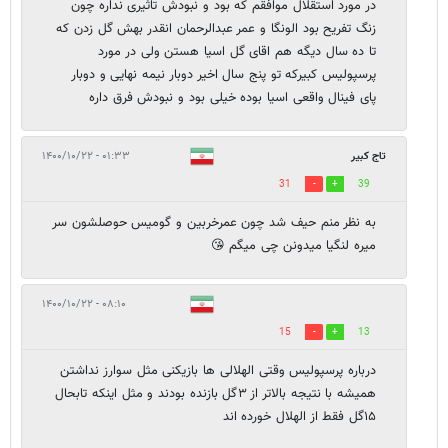
در مورد استقلال موافقم که بود و نبودش تاثیری نداره چون
زنگ تفریح بود الونگا و عمر عبدالرحمان انقدر بهش گل زدن که
تا ده سال دیگه هم اقای گل اسیا هستن ولی در مورد
پرسپولیس کبیرکه تو پنج سال اخیر دوبار نیمه نهایی و دوبار
پای فینال واقعی اسیا بوده خیلی بود و نبودش فرق داره
تاج کبیر
۰۱:۳۳ - ۱۴۰۰/۱۰/۲۲
31
39
به نظر منم حیف شد چون عمرخربین و گومیس حوصلشون سر
میره لنگیا میدونن چی میگم 😘
۰۸:۱۰ - ۱۴۰۰/۱۰/۲۲
15
13
درباره پرسپولیس وقتی الهلالی ها بازیکنی مثل سوارز نداشتن
همیشه با نتیجه بالاتر از ۳گل بازنده بودند و مثل اینکه تابحال
۱۵گل فقط از الهلال خورده اند