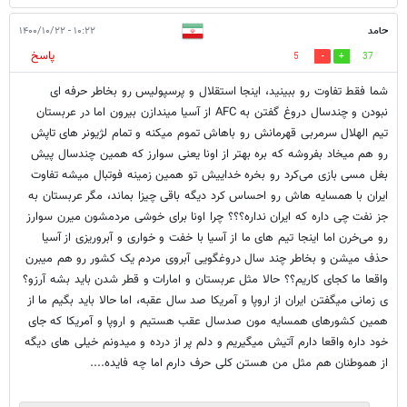
حامد
۱۰:۲۲ - ۱۴۰۰/۱۰/۲۲
پاسخ
5
37
شما فقط تفاوت رو ببینید، اینجا استقلال و پرسپولیس رو بخاطر حرفه ای
نبودن و چندسال دروغ گفتن به AFC از آسیا میندازن بیرون اما در عربستان
تیم الهلال سرمربی قهرمانش رو باهاش تموم میکنه و تمام لژیونر های تاپش
رو هم میخاد بفروشه که بره بهتر از اونا یعنی سوارز که همین چندسال پیش
بغل مسی بازی می‌کرد رو بخره خداییش تو همین زمینه فوتبال میشه تفاوت
ایران با همسایه هاش رو احساس کرد دیگه باقی چیزا بماند، مگر عربستان به
جز نفت چی داره که ایران نداره؟؟؟ چرا اونا برای خوشی مردمشون میرن سوارز
رو می‌خرن اما اینجا تیم های ما از آسیا با خفت و خواری و آبروریزی از آسیا
حذف میشن و بخاطر چند سال دروغگویی آبروی مردم یک کشور رو هم میبرن
واقعا ما کجای کاریم؟؟ حالا مثل عربستان و امارات و قطر شدن باید بشه آرزو؟
ی زمانی میگفتن ایران از اروپا و آمریکا صد سال عقبه، اما حالا باید بگیم ما از
همین کشورهای همسایه مون صدسال عقب هستیم و اروپا و آمریکا که جای
خود داره واقعا دارم آتیش میگیریم و دلم پر از درده و میدونم خیلی های دیگه
از هموطنان هم مثل من هستن کلی حرف دارم اما چه فایده....