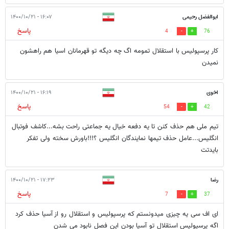
ابوالفضل رحیمی
۱۶:۰۷ - ۱۴۰۰/۱۰/۲۱
پاسخ
4
76
کار پرسپولیس با استقلال تمومه اگ چه دیگه تو قهرمانان اسیا هم راهشون
نمیدن
اخوی
۱۶:۱۹ - ۱۴۰۰/۱۰/۲۱
پاسخ
54
42
تیم ملی هم‌ حذف کنن تا یه دفعه خیال یه جماعتی راحت بشه...کاشف فوتبال
انگلیس...عامل حذف تیمها نمایندگان انگلیس ؟!!!باورش سخته ولی تفکر
بایدتت
رضا
۱۷:۲۳ - ۱۴۰۰/۱۰/۲۱
پاسخ
7
37
ای اف سی یه چیزی میدونستم که پرسپولیس و استقلال رو از آسیا حذف کرد
اگه پرسپولیس استقلال تو آسیا بودن این فصل نابود می شدن