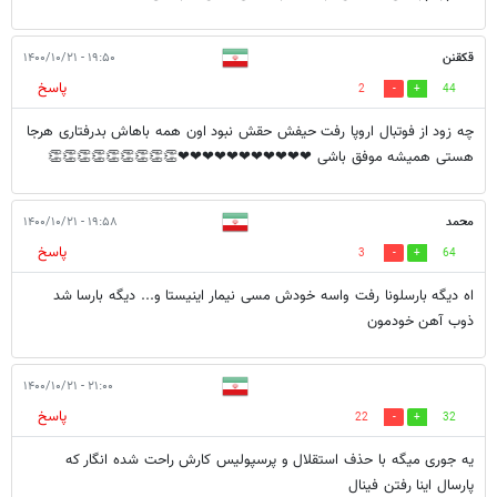
قکقنن
۱۹:۵۰ - ۱۴۰۰/۱۰/۲۱
پاسخ
2
44
چه زود از فوتبال اروپا رفت حیفش حقش نبود اون همه باهاش بدرفتاری هرجا
هستی همیشه موفق باشی ❤❤❤❤❤❤❤❤❤❤❤👏👏👏👏👏👏👏👏👏
محمد
۱۹:۵۸ - ۱۴۰۰/۱۰/۲۱
پاسخ
3
64
اه دیگه بارسلونا رفت واسه خودش مسی نیمار اینیستا و... دیگه بارسا شد
ذوب آهن خودمون
۲۱:۰۰ - ۱۴۰۰/۱۰/۲۱
پاسخ
22
32
یه جوری میگه با حذف استقلال و پرسپولیس کارش راحت شده انگار که
پارسال اینا رفتن فینال