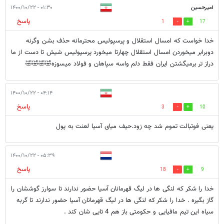
امیرحسین
۰۱:۳۰ - ۱۴۰۰/۱۰/۲۲
پاسخ
1
17
خدا خواست که امسال استقلال و پرسپولیس محترمانه حذف بشن وگرنه
دوبرابر میخوردن امسال استقلال چهارتا میخورد پرسپولیس شیش تا دست از ما
دراز تر برمیگشتن ایران فقط دلم واسه سپاهان و فولاد میسوزه🤣🤣🤣🤣
۰۴:۱۴ - ۱۴۰۰/۱۰/۲۲
پاسخ
3
10
یعنی فوتبالت تموم شد چه زود.حیف میای آسیا لعنت به پول
۰۵:۳۹ - ۱۴۰۰/۱۰/۲۲
پاسخ
18
9
خدا را شکر که لنگی ها در لیگ قهرمانان آسیا حضور ندارند تا سوارز گوششان را
گاز بگیره . خدا را شکر که لنگی ها در لیگ قهرمانان آسیا حضور ندارند تا گربه
سیاه این تیم مافیایی و حکومتی باز هم 4 تایی شان کند .