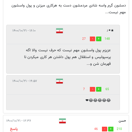
دمشون گرم واسه شادی مردمشون دست به هرکاری میزنن و پول واسشون
مهم نیست...
★٭♪
۱۶:۱۰ - ۱۴۰۰/۱۰/۲۱
27
148
عزیزم پول واسشون مهم نیست که حرف نیست والا اگه
پرسپولیس و استقلال هم پول داشتن هر کاری میکردن تا
قهرمان شن و...
۱۹:۵۷ - ۱۴۰۰/۱۰/۲۱
7
65
😂😂😂😂😂❤
حسن
۱۲:۳۶ - ۱۴۰۰/۱۰/۲۱
پاسخ
46
210