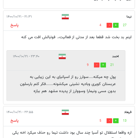
نیما
۲۱:۳۱ - ۱۴۰۰/۱۰/۲۱
پاسخ
4
27
اینم بد بخت شد قطعا بعد از مدتی از فعالیت،. فوتبالش افت می کنه
احمد
۲۳:۴۰ - ۱۴۰۰/۱۰/۲۱
9
21
پول چه میکنه....سوارز رو از اسپانیای به این زیبایی به
عربستان کویری وبادیه نشینی میکشونه......فکر کنم بارسلون
بدون مسی ونیمارا وسووارز از پدیده مشهد هم ببازه
فرهاد
۲۲:۵۵ - ۱۴۰۰/۱۰/۲۱
پاسخ
5
13
اره واقعا استقلال تو آسیا چند سال بود داشت تیما رو حذف میکرد اخه یکی