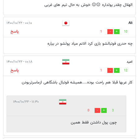
الهلال چقدر پولداره 😑😑 خوش به حال تیم های غربی
۰۰:۱۰ - ۱۴۰۰/۱۰/۲۲
Ali
پاسخ
1
10
چه حدری فوتبالشو بازی کرد الانم میاد پولشو در بیاره
امید
۰۰:۱۸ - ۱۴۰۰/۱۰/۲۲
پاسخ
1
12
کار عربها قبلا هم راحت بوده....همیشه فوتبال باشگاهی ازماسرتربودن
۱۱:۳۰ - ۱۴۰۰/۱۰/۲۲
0
3
چون پول داشتن فقط همین