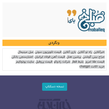
وبگردی
خبرآنلاین
راه نو آنلاین
بازی آنلاین
قیمت تلویزیون سونی
مبل مینیمال
جراح بینی گوشتی
پرشین هتل
قیمت آهن فولاد ایرانیان
اعتبارسنجی بانکی
قیمت طلا امروز
بلیط قطار
شرکت رادوکو
قیمت پروفیل
سایت یوتوتایمز
خرید اکانت chatgpt
نسخه دسکتاپ