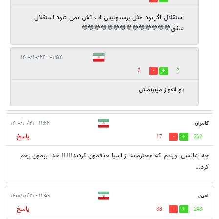
استقلال اگر بود مثل پرسپولیس اب کش نمی شود استقلال
عشق💙💙💙💙💙💙💙💙💙💙💙💙💙💙
۰۱:۵۴ - ۱۴۰۰/۱۰/۲۴
3
2
تو اهواز میبینمش
کامران
۱۱:۲۲ - ۱۴۰۰/۱۰/۲۱
پاسخ
17
262
چه شانسی آوردیم که محترمانه از آسیا حذفمون کردند!!!!!! خدا بهمون رحم
کرد...
امین
۱۱:۵۹ - ۱۴۰۰/۱۰/۲۱
پاسخ
38
248