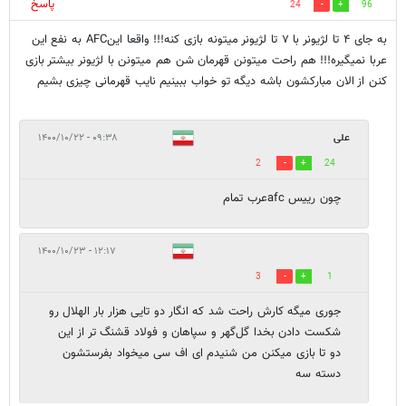
پاسخ
24
96
به جای ۴ تا لژیونر با ۷ تا لژیونر میتونه بازی کنه!!! واقعا اینAFC به نفع این
عربا نمیگیره!!! هم راحت میتونن قهرمان شن هم میتونن با لژیونر بیشتر بازی
کنن از الان مبارکشون باشه دیگه تو خواب ببینیم نایب قهرمانی چیزی بشیم
علی
۰۹:۳۸ - ۱۴۰۰/۱۰/۲۲
2
24
چون رییس afcعرب تمام
۱۲:۱۷ - ۱۴۰۰/۱۰/۲۳
3
1
جوری میگه کارش راحت شد که انگار دو تایی هزار بار الهلال رو
شکست دادن بخدا گل‌گهر و سپاهان و فولاد قشنگ تر از این
دو تا بازی میکنن من شنیدم ای اف سی میخواد بفرستشون
دسته سه