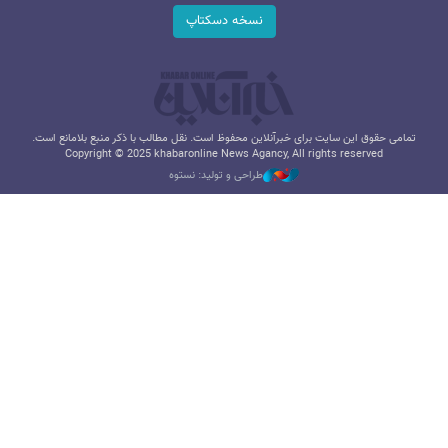
نسخه دسکتاپ
تمامی حقوق این سایت برای خبرآنلاین محفوظ است. نقل مطالب با ذکر منبع بلامانع است.
Copyright © 2025 khabaronline News Agancy, All rights reserved
طراحی و تولید: نستوه