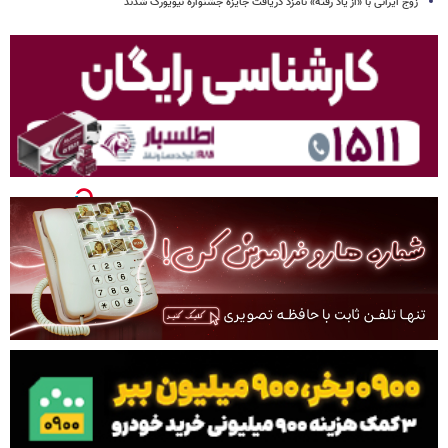
زوج ایرانی با «از یاد رفته» نامزد دریافت جایزه جشنواره نیویورک شدند