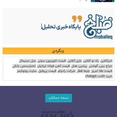
وبگردی
خبرآنلاین
راه نو آنلاین
بازی آنلاین
قیمت تلویزیون سونی
مبل مینیمال
جراح بینی گوشتی
پرشین هتل
قیمت آهن فولاد ایرانیان
اعتبارسنجی بانکی
قیمت طلا امروز
بلیط قطار
شرکت رادوکو
قیمت پروفیل
سایت یوتوتایمز
خرید اکانت chatgpt
نسخه دسکتاپ