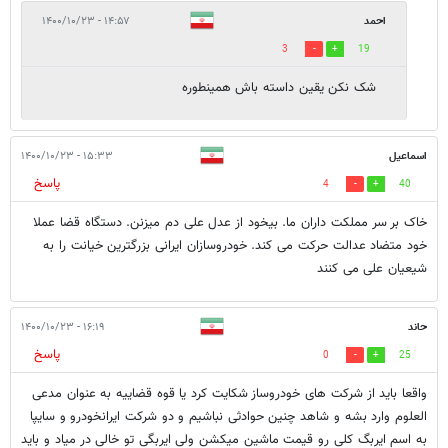
احمد
۱۴:۵۷ - ۱۴۰۰/۱۰/۲۳
3
19
شک نکن یقین داسته باش همینطوره
اسماعیل
۱۵:۳۳ - ۱۴۰۰/۱۰/۲۳
پاسخ
4
40
خاک بر سر مملکت داران ما. بیخود از عدل علی دم میزنن. دستگاه قضا عملا
خود متضاد عدالت حرکت می کند. خودروسازان ایرانی بزرگترین خیانت را به
شیعیان علی می کنند
حاند
۱۶:۱۹ - ۱۴۰۰/۱۰/۲۳
پاسخ
0
25
واقعا باید از شرکت های خودروساز شکایت کرد یا قوه قضاییه به عنوان مدعی
العلوم وارد بشه و شاهد چنین حوادثی نباشیم و دو شرکت ایرانخودرو و سایپا
به اسم ایربگ کلی رو قیمت ماشین میکشن ولی ایربگی تو خالی در میاد و باید