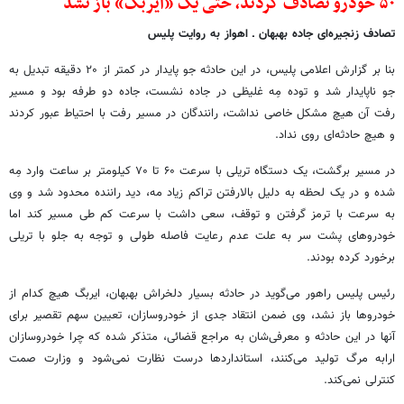
۵۰ خودرو تصادف کردند، حتی یک «ایربگ» باز نشد
تصادف زنجیره‌ای جاده بهبهان ـ اهواز به روایت پلیس
بنا بر گزارش اعلامی پلیس، در این حادثه جو پایدار در کمتر از ۲۰ دقیقه تبدیل به
جو ناپایدار شد و توده مِه غلیظی در جاده نشست، جاده دو طرفه بود و مسیر
رفت آن هیچ مشکل خاصی نداشت، رانندگان در مسیر رفت با احتیاط عبور کردند
و هیچ حادثه‌ای روی نداد.
در مسیر برگشت، یک دستگاه تریلی با سرعت ۶۰ تا ۷۰ کیلومتر بر ساعت وارد مِه
شده و در یک لحظه به دلیل بالارفتن تراکم زیاد مه، دید راننده محدود شد و وی
به سرعت با ترمز گرفتن و توقف، سعی داشت با سرعت کم طی مسیر کند اما
خودروهای پشت سر به علت عدم رعایت فاصله طولی و توجه به جلو با تریلی
برخورد کرده بودند.
رئیس پلیس راهور می‌گوید در حادثه بسیار دلخراش بهبهان، ایربگ هیچ کدام از
خودروها باز نشد، وی ضمن انتقاد جدی از خودروسازان، تعیین سهم تقصیر برای
آنها در این حادثه و معرفی‌شان به مراجع قضائی، متذکر شده که چرا خودروسازان
ارابه مرگ تولید می‌کنند، استانداردها درست نظارت نمی‌شود و وزارت صمت
کنترلی نمی‌کند.