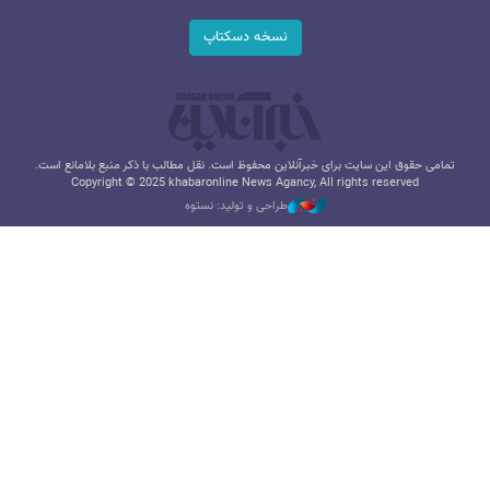
نسخه دسکتاپ
تمامی حقوق این سایت برای خبرآنلاین محفوظ است. نقل مطالب با ذکر منبع بلامانع است.
Copyright © 2025 khabaronline News Agancy, All rights reserved
طراحی و تولید: نستوه