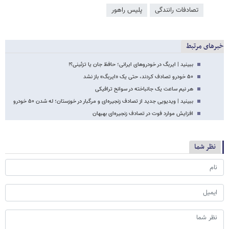
تصادفات رانندگی
پلیس راهور
خبرهای مرتبط
ببینید | ایربگ در خودروهای ایرانی؛ حافظ جان یا تزئینی؟!
۵۰ خودرو تصادف کردند، حتی یک «ایربگ» باز نشد
هر نیم ساعت یک جانباخته در سوانح ترافیکی
ببینید | ویدیویی جدید از تصادف زنجیره‌ای و مرگبار در خوزستان؛ له شدن ۵۰ خودرو
افزایش موارد فوت در تصادف زنجیره‌ای بهبهان
نظر شما