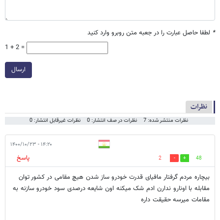
*
لطفا حاصل عبارت را در جعبه متن روبرو وارد کنید
1 + 2 =
ارسال
نظرات
نظرات منتشر شده: 7
نظرات در صف انتشار: 0
نظرات غیرقابل انتشار: 0
۱۴:۲۰ - ۱۴۰۰/۱۰/۲۳
پاسخ
2
48
بیچاره مردم گرفتار مافیای قدرت خودرو ساز شدن هیچ مقامی در کشور توان
مقابله با اونارو ندارن ادم شک میکنه اون شایعه درصدی سود خودرو سازنه به
مقامات میرسه حقیقت داره