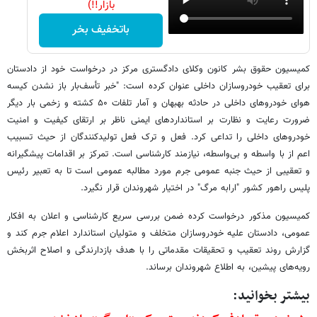
بازار!!)
باتخفیف بخر
کمیسیون حقوق بشر کانون وکلای دادگستری مرکز در درخواست خود از دادستان
برای تعقیب خودروسازان داخلی عنوان کرده است: "خبر تأسف‌بار باز نشدن کیسه
هوای خودروهای داخلی در حادثه بهبهان و آمار تلفات ۵۰ کشته و زخمی بار دیگر
ضرورت رعایت و نظارت بر استانداردهای ایمنی ناظر بر ارتقای کیفیت و امنیت
خودروهای داخلی را تداعی کرد. فعل و ترک فعل تولیدکنندگان از حیث تسبیب
اعم از با واسطه و بی‌واسطه، نیازمند کارشناسی است. تمرکز بر اقدامات پیشگیرانه
و تعقیبی از حیث جنبه عمومی جرم مورد مطالبه عمومی است تا به تعبیر رئیس
پلیس راهور کشور "ارابه مرگ" در اختیار شهروندان قرار نگیرد.
کمیسیون مذکور درخواست کرده ضمن بررسی سریع کارشناسی و اعلان به افکار
عمومی، دادستان علیه خودروسازان متخلف و متولیان استاندارد اعلام جرم کند و
گزارش روند تعقیب و تحقیقات مقدماتی را با هدف بازدارندگی و اصلاح اثربخش
رویه‌های پیشین، به اطلاع شهروندان برساند.
بیشتر بخوانید: