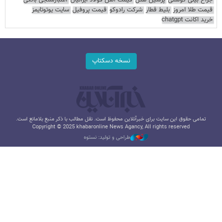
جراح بینی گوشتی
پرشین هتل
قیمت آهن فولاد ایرانیان
اعتبارسنجی بانکی
قیمت طلا امروز
بلیط قطار
شرکت رادوکو
قیمت پروفیل
سایت یوتوتایمز
خرید اکانت chatgpt
نسخه دسکتاپ
تمامی حقوق این سایت برای خبرآنلاین محفوظ است. نقل مطالب با ذکر منبع بلامانع است.
Copyright © 2025 khabaronline News Agancy, All rights reserved
طراحی و تولید: نستوه