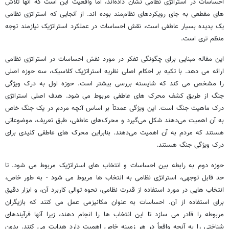
احساسات در استراتژی نظامی نشان داده‌اند، اما واقعیت این است که آنها تلاش
های مقطعی به جای رویکردهای نظام‌مند بوده اند. از آنجایی که استراتژی نظامی
یک پدیده بسیار عاطفی است، نقش احساسات در عملکرد استراتژیک نیازمند توجه
منظم تری است.
این مقاله مبنایی برای چگونگی تفکر در مورد نقش احساسات در استراتژی نظامی
ارائه می دهد. با تکیه بر احکام اصلی نظریه استراتژیک کلاسیک، سه حوزه اصلی
را مشخص می کند که شایسته بررسی بیشتر است. حوزه اول به درک ویژگی
جنگ از طریق کشف محرک های عاطفی مربوط می شود. هدف اصلی استراتژی
درک ماهیت جنگ است. این ویژگی عمدتاً بر اساس آنچه مردم در یک جنگ خاص
به آن اهمیت می‌دهند شکل می‌گیرد و محرک‌های عاطفی، طبق تعریف، موضوعاتی
هستند که مردم به آن اهمیت می‌دهند. بنابراین محرک های عاطفی کلیدی برای
درک ویژگی جنگ هستند.
حوزه دوم به رابطه بین احساسات و انتخاب های استراتژیک مربوط می شود. تا
حد قابل توجهی، استراتژی نظامی به انتخاب ها مربوط می شود - به طور خاص،
انتخاب هایی در مورد استفاده از قدرت نظامی، نحوه توالی کاربرد آن، و ابزار دقیق
برای استفاده از آن. احساسات به عنوان مکانیزمی عمل می کنند که بازیگران
مربوطه را قادر می سازد تا این انتخاب ها را انجام دهند، زیرا آنها فرآیندهای
شناختی را به آنچه واقعاً در هر زمینه خاص اهمیت دارد هدایت می کنند. بدون