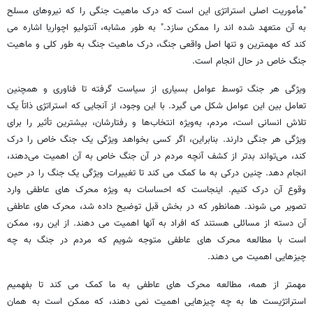
"مأموریت اصلی استراتژی این است که درک ماهیت جنگی را که نیروهای مسلح
به آن متعهد شده اند را ممکن سازد." به طور مشابه، آنتولیو اچواریا اشاره می
کند که مهمترین و تنها اصل واقعی جنگ، درک ماهیت جنگ به طور کلی و ماهیت
جنگ خاص در حال انجام است.
ویژگی هر جنگ توسط عوامل بسیاری از سیاست گرفته تا فناوری و همچنین
تعامل بین این عوامل شکل می گیرد. با این وجود، از آنجایی که استراتژی ذاتاً یک
تلاش انسانی است، مردم، به‌ویژه انتخاب‌ها و رفتارشان، بیشترین تأثیر را برای
ویژگی هر جنگی دارند. بنابراین، اگر کسی بخواهد ویژگی یک جنگ خاص را درک
کند، می‌تواند بدتر از کشف آنچه مردم در آن جنگ خاص به آن اهمیت می‌دهند،
انجام دهد. چنین درکی به ما کمک می کند تا تغییرات ویژگی یک جنگ را در حین
وقوع آن درک کنیم. اینجاست که احساسات به ویژه محرک های عاطفی وارد
تصویر می شوند. همانطور که در بخش قبل توضیح داده شد، محرک های عاطفی
آن دسته از مسائلی هستند که افراد به آنها اهمیت می دهند. از این رو، ممکن
است با مطالعه محرک های عاطفی متوجه شویم که مردم در جنگ به چه
چیزهایی اهمیت می دهند.
مهمتر از همه، مطالعه محرک های عاطفی به ما کمک می کند تا بفهمیم
استراتژیست ها به چه چیزهایی اهمیت نمی دهند، که ممکن است به همان