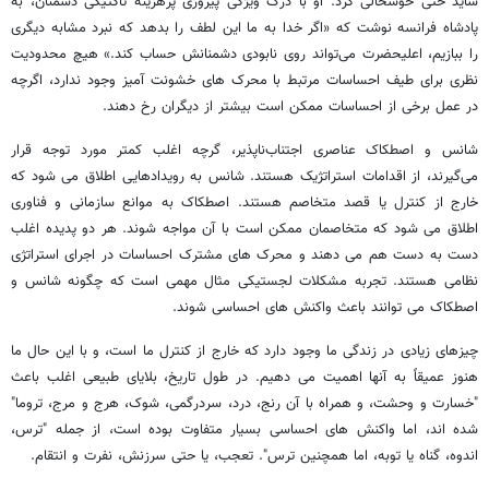
شاید حتی خوشحالی کرد. او با درک ویژگی پیروزی پرهزینه تاکتیکی دشمنان، به
پادشاه فرانسه نوشت که «اگر خدا به ما این لطف را بدهد که نبرد مشابه دیگری
را ببازیم، اعلیحضرت می‌تواند روی نابودی دشمنانش حساب کند.» هیچ محدودیت
نظری برای طیف احساسات مرتبط با محرک های خشونت آمیز وجود ندارد، اگرچه
در عمل برخی از احساسات ممکن است بیشتر از دیگران رخ دهند.
شانس و اصطکاک عناصری اجتناب‌ناپذیر، گرچه اغلب کمتر مورد توجه قرار
می‌گیرند، از اقدامات استراتژیک هستند. شانس به رویدادهایی اطلاق می شود که
خارج از کنترل یا قصد متخاصم هستند. اصطکاک به موانع سازمانی و فناوری
اطلاق می شود که متخاصمان ممکن است با آن مواجه شوند. هر دو پدیده اغلب
دست به دست هم می دهند و محرک های مشترک احساسات در اجرای استراتژی
نظامی هستند. تجربه مشکلات لجستیکی مثال مهمی است که چگونه شانس و
اصطکاک می توانند باعث واکنش های احساسی شوند.
چیزهای زیادی در زندگی ما وجود دارد که خارج از کنترل ما است، و با این حال ما
هنوز عمیقاً به آنها اهمیت می دهیم. در طول تاریخ، بلایای طبیعی اغلب باعث
"خسارت و وحشت، و همراه با آن رنج، درد، سردرگمی، شوک، هرج و مرج، تروما"
شده اند، اما واکنش های احساسی بسیار متفاوت بوده است، از جمله "ترس،
اندوه، گناه یا توبه، اما همچنین ترس". تعجب، یا حتی سرزنش، نفرت و انتقام.