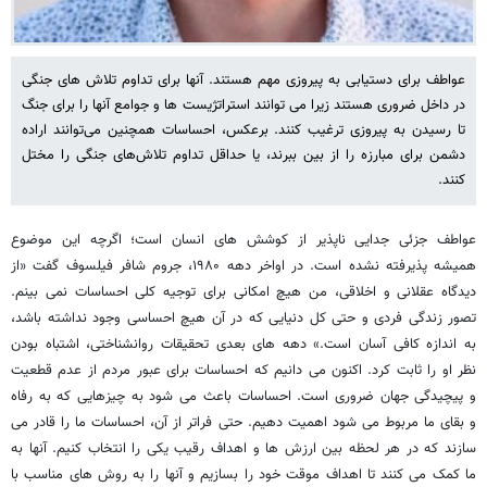
عواطف برای دستیابی به پیروزی مهم هستند. آنها برای تداوم تلاش های جنگی
در داخل ضروری هستند زیرا می توانند استراتژیست ها و جوامع آنها را برای جنگ
تا رسیدن به پیروزی ترغیب کنند. برعکس، احساسات همچنین می‌توانند اراده
دشمن برای مبارزه را از بین ببرند، یا حداقل تداوم تلاش‌های جنگی را مختل
کنند.
عواطف جزئی جدایی ناپذیر از کوشش های انسان است؛ اگرچه این موضوع
همیشه پذیرفته نشده است. در اواخر دهه ۱۹۸۰، جروم شافر فیلسوف گفت «از
دیدگاه عقلانی و اخلاقی، من هیچ امکانی برای توجیه کلی احساسات نمی بینم.
تصور زندگی فردی و حتی کل دنیایی که در آن هیچ احساسی وجود نداشته باشد،
به اندازه کافی آسان است.» دهه های بعدی تحقیقات روانشناختی، اشتباه بودن
نظر او را ثابت کرد. اکنون می دانیم که احساسات برای عبور مردم از عدم قطعیت
و پیچیدگی جهان ضروری است. احساسات باعث می شود به چیزهایی که به رفاه
و بقای ما مربوط می شود اهمیت دهیم. حتی فراتر از آن، احساسات ما را قادر می
سازند که در هر لحظه بین ارزش ها و اهداف رقیب یکی را انتخاب کنیم. آنها به
ما کمک می کنند تا اهداف موقت خود را بسازیم و آنها را به روش های مناسب با