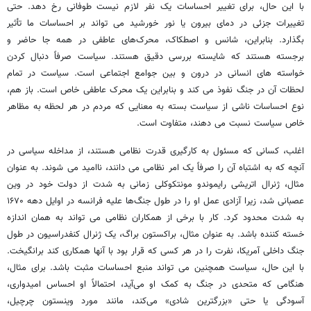
با این حال، برای تغییر احساسات یک نفر لازم نیست طوفانی رخ دهد. حتی
تغییرات جزئی در دمای بیرون یا نور خورشید می تواند بر احساسات ما تأثیر
بگذارد. بنابراین، شانس و اصطکاک، محرک‌های عاطفی در همه جا حاضر و
برجسته هستند که شایسته بررسی دقیق هستند. سیاست صرفاً دنبال کردن
خواسته های انسانی در درون و بین جوامع اجتماعی است. سیاست در تمام
لحظات آن در جنگ نفوذ می کند و بنابراین یک محرک عاطفی خاص است. باز هم،
نوع احساسات ناشی از سیاست بسته به معنایی که مردم در هر لحظه به مظاهر
خاص سیاست نسبت می دهند، متفاوت است.
اغلب، کسانی که مسئول به کارگیری قدرت نظامی هستند، از مداخله سیاسی در
آنچه که به اشتباه آن را صرفاً یک امر نظامی می دانند، ناامید می شوند. به عنوان
مثال، ژنرال اتریشی رایموندو مونتکوکلی زمانی به شدت از دولت خود در وین
عصبانی شد، زیرا آزادی عمل او را در طول جنگ‌ها علیه فرانسه در اوایل دهه ۱۶۷۰
به شدت محدود کرد. کار با برخی از همکاران نظامی می تواند به همان اندازه
خسته کننده باشد. به عنوان مثال، براکستون براگ، یک ژنرال کنفدراسیون در طول
جنگ داخلی آمریکا، نفرت را در هر کسی که قرار بود با آنها همکاری کند برانگیخت.
با این حال، سیاست همچنین می تواند منبع احساسات مثبت باشد. برای مثال،
هنگامی که متحدی در جنگ به کمک او می‌آید، احتمالاً او احساس امیدواری،
آسودگی یا حتی «بزرگترین شادی» می‌کند، مانند مورد وینستون چرچیل،