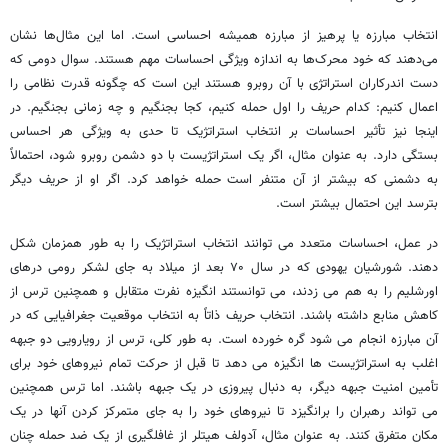
انتخاب مبارزه یا پرهیز از مبارزه همیشه احساسی است. اما این مثال‌ها نشان
می‌دهند که خود محرک‌ها به اندازه ویژگی احساسات مهم هستند. سوال دومی که
دست اندرکاران استراتژی با آن روبرو هستند این است که چگونه قدرت نظامی را
اعمال کنیم: کدام حریف را اول حمله کنیم، کجا بجنگیم و چه زمانی بجنگیم. در
اینجا نیز تأثیر احساسات بر انتخاب استراتژیک تا حدی به ویژگی هر احساس
بستگی دارد. به عنوان مثال، اگر یک استراتژیست با دو دشمن روبرو شود، احتمالاً
به دشمنی که بیشتر از آن متنفر است حمله خواهد کرد. اگر او از حریف دیگر
بترسد این احتمال بیشتر است.
در عمل، احساسات متعدد می توانند انتخاب استراتژیک را به طور همزمان شکل
دهند. شورشیان یهودی که در سال ۷۰ بعد از میلاد به جای لشکر رومی درهای
اورشلیم را به هم می زدند، می توانستند انگیزه نفرت متقابل و همچنین ترس از
کاهش منابع داشته باشند. انتخاب حریف ذاتاً به انتخاب موقعیت جغرافیایی که در
آن مبارزه انجام می شود گره خورده است. به طور کلی، ترس از رویارویی دو جبهه
اغلب به استراتژیست ها انگیزه می دهد تا قبل از حرکت تمام نیروهای خود برای
تأمین امنیت جبهه دیگر، به دنبال پیروزی در یک جبهه باشند. اما ترس همچنین
می تواند رهبران را برانگیزد تا نیروهای خود را به جای متمرکز کردن آنها در یک
مکان متفرق کنند. به عنوان مثال، آدولف هیتلر از غافلگیری از یک ضد حمله چنان