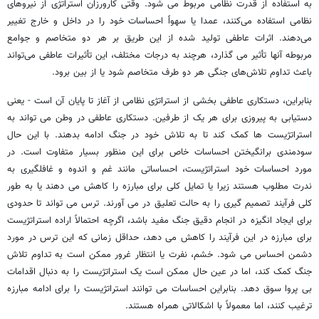
به استفاده از قدرت نظامی مربوط می شود. وقتی کارورزان استراتژی از نیروهای
نظامی استفاده می‌کنند، عمدا یا سهواً احساسات خود را در داخل و خارج تغییر
می‌دهند. اثرات عاطفی تولید شده از این طریق بر هر دو متخاصم و جوامع
مربوطه آنها تأثیر می گذارد، هرچند به درجات مختلف، این تأثیرات عاطفی می‌تواند
باعث تداوم تلاش‌های جنگی هر دو طرف متخاصم شود یا از بین برود.
بنابراین، دستکاری عاطفی بخشی از استراتژی نظامی از آغاز تا پایان آن است - یعنی
دستیابی به پیروزی برای هر یک از طرفین. دستکاری عاطفی در وطن می تواند به
استراتژیست ها کمک کند تا به تلاش خود در جنگ ادامه بدهند. با این حال
سودمندی برانگیختن احساسات خاص برای این منظور بسیار متفاوت است. در
مورد احساسات خود استراتژیست، احساساتی مانند غم و اندوه و غافلگیری به
ندرت مطلوب هستند زیرا یا تمایل کلی برای مبارزه را کاهش می دهند یا به طور
کلی فرآیند تصمیم گیری را به حالت تعلیق در می آورند. ترس می تواند تا حدودی
برای ایجاد انگیزه در انجام دقیق جنگ مفید باشد، اگرچه احتمالاً اراده استراتژیست
برای مبارزه در این فرآیند را کاهش می دهد، حداقل زمانی که این ترس در مورد
دشمن احساس می شود. خشم، نفرت یا انتظار غرور ممکن است به تداوم تلاش
جنگ کمک کند، اما در عین حال ممکن است یک استراتژیست را به دنبال اقدامات
بی پروا سوق دهد. بنابراین احساسات می توانند استراتژیست را برای ادامه مبارزه
ترغیب کنند، اما معمولاً با اشکالاتی همراه هستند.