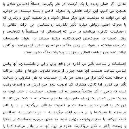
مقابل، اگر همان پدیده را یک فرصت در نظر بگیریم، احتمالاً احساس شادی یا
هیجان می کنیم. این اثرات عاطفی به محرک خاصی وابسته نیستند. در عوض،
آنها می توانند به موقعیت های دیگر منتقل شوند و بر تصمیم گیری و رفتاری که
با محرک اصلی ارتباطی ندارد، تأثیر بگذارند. روانشناسان این اثرات انتقالی را
«احساسات اتفاقی» می‌نامند، در حالی که احساساتی که مستقیماً با انتخاب‌ها و
رفتار نسبت به محرک‌های تحریک‌کننده مرتبط هستند به عنوان «احساسات
یکپارچه» شناخته می‌شوند. در زمان جنگ، محرک‌های عاطفی فراوان است و گاهی
اوقات تشخیص عواطف اتفاقی و جزئی با پیشرفت جنگ دشوار است.
احساسات بر شناخت تأثیر می گذارد. در واقع، برای برخی از دانشمندان، آنها بخش
اساسی شناخت هستند. آنها همه چیز را از توجه، قضاوت، باورها و افکار، ادراکات
و حافظه تحت تأثیر قرار می دهند. هر یک از احساسات به طور متفاوتی بر شناخت
تأثیر می گذارد، اما کارکرد مشترک آنها اولویت بندی بین ارزش ها و اهداف رقیب
است که برخی از آنها متقابلاً منحصر به فرد هستند. احساسات با جلب توجه به
محرک هایی که در یک زمینه خاص برای ما مهم هستند به ما کمک می کنند تا
این کار را انجام دهیم. احساسات بر قضاوت ما تأثیر می‌گذارند و ما را قادر
می‌سازند تا محرک‌ها را بر حسب اینکه چگونه به ما در دستیابی به اهدافمان
کمک می‌کنند یا مانع می‌شوند، ارزیابی کنیم. به همین ترتیب، احساسات بر محتوا
و وسعت افکار ما تأثیر می‌گذارند. علاوه بر این، آنها ما را وادار می‌کنند دنیا را