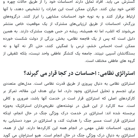
گسترش می یابد. افراد تمایل دارند احساسات خود را از طریق حالات چهره و
کلامی خود بیان کنند. دیگران ممکن است این عبارات را تشخیص دهند، با آنها
ارتباط برقرار کنند و به نوبه خود احساسات مشابهی را ابراز کنند. درگروه‌های
بزرگ‌تر، احساسات از طریق ارزیابی‌های مشترک از یک موقعیت خاص منتشر
می‌شوند که اغلب، اما نه همیشه، ریشه در حس هویت مشترک دارند. به همین
دلیل است که پس از یک فاجعه نظامی، بخش بزرگی از دولت شکست خورده
ممکن است احساس خشم، ترس یا غمگینی کنند، حتی اگر نه آنها و نه
بستگانشان آسیبی نبینند. جامعه یک کنشگر عاطفی واحد نیست، بلکه تلفیقی از
گروه های عاطفی مختلف است.
استراتژی نظامی: احساسات در کجا قرار می گیرند؟
استراتژی نظامی به دنبال پیروزی از طریق قدرت نظامی است. مدل‌های متعددی
برای تجسم و تحلیل استراتژی وجود دارد، اما برای هدف این مقاله، تمرکز بر
کارکردهای اصلی که استراتژی قرار است در خدمت آنها باشد، ضروری و کافی
است. سه کارکرد از این قبیل در نوشته‌های نظریه‌پردازان استراتژیک به‌ویژه
برجسته شده اند: استراتژی در خدمت درک ویژگی جنگ در حال انجام، اینکه
استراتژی قرار است مسیر جنگ را هدایت کند، و استراتژی در مورد دستیابی به
پیروزی. احساسات نقش مهمی در انجام همه این کارکردها دارند. اول از همه،
استراتژی به دنبال درک ویژگی جنگ در حال انجام است. هیو استراچان می گوید