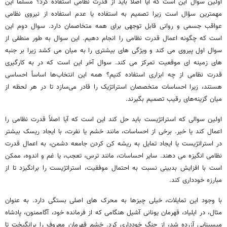
اولین سوال این است که آیا اصلاً باید از قدرت نظامی استفاده کرد؟ مسلماً این
مهمترین سؤال است زیرا تصمیم به استفاده یا عدم استفاده از نیروی نظامی
عواقب جسمی و روانی قابل توجهی برای همه متخاصمان دارد. سوال دوم این
است که چگونه اعمال قدرت نظامی را انجام دهیم. این سوال به طور منطقی از
سوال اول پیروی می کند و ویژگی های بیشتری را به میان می کشد زیرا بر جنبه
های زمینه ای موقعیت تمرکز می کند. سوال آخر این است که در به کارگیری
قدرت نظامی از چه ابزاری استفاده کنیم؟ همه این انتخاب‌ها اساساً احساسی
هستند، زیرا احساسات متخصصان استراتژیک را قادر می‌سازد تا در هر لحظه از
میان گزینه‌های رقیب تصمیم بگیرند.
اولین سوالی که استراتژیست باید حل کند این است که آیا اصلاً قدرت نظامی را
اعمال کند یا خیر. برخی از احساسات، مانند خشم یا نفرت، با ایجاد ریسک بیشتر
در استراتژیست یا ایجاد تمایل به ریشه کن کردن جامعه دشمن، به اعمال قدرت
نظامی انگیزه می دهند. سایر احساسات، مانند ترس، تعجب، یا غم و اندوه، ممکن
است با افزایش بدبینی نسبت به احتمال موفقیت، استراتژیست را برانگیزد تا از
مبارزه خودداری کند.
با وجود این تمایلات، خیلی چیزها به محرک های اصلی بستگی دارد. به عنوان
مثال، در ایلیاد، قهرمان یونانی آشیل هنگامی که از فرمانده خود، آگاممنون، پادشاه
میسینایی آزرده شد، از جنگ خودداری کرد. خشم قهرمان معروف را برانگیخت تا