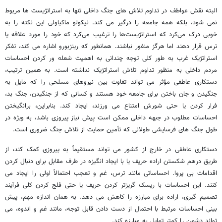
البته نقش عواطف در تداوم تلاش های جنگ داخلی تنها به استراتژیست ها مربوط
نمی شود، بلکه همه جامعه را درگیر می کند. نیکولو ماکیاولی این نکته را به
خوبی درک می‌کرد که استراتژیست‌ها را ترغیب می‌کرد که خود را مورد علاقه یا
ترس قرار دهند اما هرگز منفور نباشند. همانطور که رینزبورو اشاره می کند، تفکر
استراتژیک غرب به طور کلی توجه چندانی به اهمیت شعله ور کردن احساسات
مردم داخلی به منظور تداوم تلاش استراتژیک نداشته است. به همین ترتیب،
دستکاری عاطفی مؤثر می تواند تفاوت بین نیروهای مسلحی را که مایل به
جنگیدن و جان باختن برای جامعه خود هستند و کسانی که از جنگیدن، جنگ بد،
فرار کردن یا حتی شورش امتناع می ورزند، ایجاد کند. بنابراین، برانگیختن
احساسات مطلوب در جبهه داخلی ممکن است پیش نیاز پیروزی باشد، به ویژه در
طول جنگ های فرسایشی طولانی که تأمین حمایت از تلاش جنگ ضروری است.
دستکاری عاطفی در خارج از کشور می تواند مستقیماً به پیروزی کمک کند، از
طریق درهم شکستن اراده حریف یا با ایجاد انگیزه در طرف مقابل برای دنبال کردن
اقدامات بی پروا. احساساتی مانند ترس، غم و تعجب احتمالاً اولی را ایجاد می
کنند. این احساسات با ریسک گریزتر کردن حریف یا حتی فلج کردن کلی فرآیند
تصمیم گیری، اراده برای مبارزه را کاهش می دهد. به همان اندازه مهم، پیش
بینی احساسات مرتبط با احتمال از دست دادن قابل توجه، مانند غم و اندوه، می
تواند دشمن را کمتر تمایل به مبارزه کند.