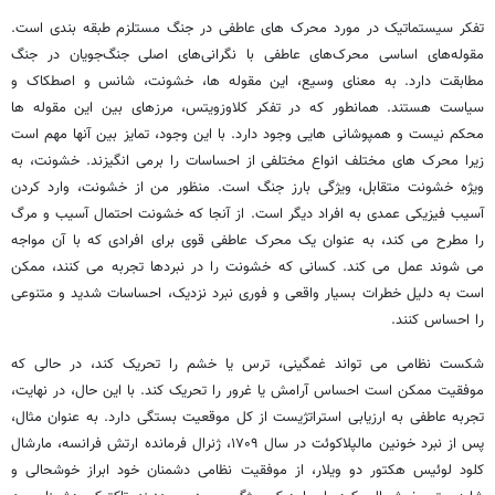
تفکر سیستماتیک در مورد محرک های عاطفی در جنگ مستلزم طبقه بندی است.
مقوله‌های اساسی محرک‌های عاطفی با نگرانی‌های اصلی جنگ‌جویان در جنگ
مطابقت دارد. به معنای وسیع، این مقوله ها، خشونت، شانس و اصطکاک و
سیاست هستند. همانطور که در تفکر کلاوزویتس، مرزهای بین این مقوله ها
محکم نیست و همپوشانی هایی وجود دارد. با این وجود، تمایز بین آنها مهم است
زیرا محرک های مختلف انواع مختلفی از احساسات را برمی انگیزند. خشونت، به
ویژه خشونت متقابل، ویژگی بارز جنگ است. منظور من از خشونت، وارد کردن
آسیب فیزیکی عمدی به افراد دیگر است. از آنجا که خشونت احتمال آسیب و مرگ
را مطرح می کند، به عنوان یک محرک عاطفی قوی برای افرادی که با آن مواجه
می شوند عمل می کند. کسانی که خشونت را در نبردها تجربه می کنند، ممکن
است به دلیل خطرات بسیار واقعی و فوری نبرد نزدیک، احساسات شدید و متنوعی
را احساس کنند.
شکست نظامی می تواند غمگینی، ترس یا خشم را تحریک کند، در حالی که
موفقیت ممکن است احساس آرامش یا غرور را تحریک کند. با این حال، در نهایت،
تجربه عاطفی به ارزیابی استراتژیست از کل موقعیت بستگی دارد. به عنوان مثال،
پس از نبرد خونین مالپلاکوئت در سال ۱۷۰۹، ژنرال فرمانده ارتش فرانسه، مارشال
کلود لوئیس هکتور دو ویلار، از موفقیت نظامی دشمنان خود ابراز خوشحالی و