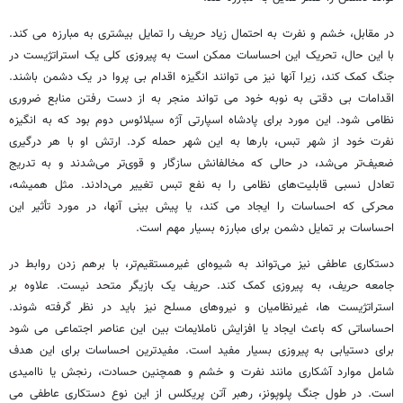
در مقابل، خشم و نفرت به احتمال زیاد حریف را تمایل بیشتری به مبارزه می کند.
با این حال، تحریک این احساسات ممکن است به پیروزی کلی یک استراتژیست در
جنگ کمک کند، زیرا آنها نیز می توانند انگیزه اقدام بی پروا در یک دشمن باشند.
اقدامات بی دقتی به نوبه خود می تواند منجر به از دست رفتن منابع ضروری
نظامی شود. این مورد برای پادشاه اسپارتی آژه سیلائوس دوم بود که به انگیزه
نفرت خود از شهر تبس، بارها به این شهر حمله کرد. ارتش او با هر درگیری
ضعیف‌تر می‌شد، در حالی که مخالفانش سازگار و قوی‌تر می‌شدند و به تدریج
تعادل نسبی قابلیت‌های نظامی را به نفع تبس تغییر می‌دادند. مثل همیشه،
محرکی که احساسات را ایجاد می کند، یا پیش بینی آنها، در مورد تأثیر این
احساسات بر تمایل دشمن برای مبارزه بسیار مهم است.
دستکاری عاطفی نیز می‌تواند به شیوه‌ای غیرمستقیم‌تر، با برهم زدن روابط در
جامعه حریف، به پیروزی کمک کند. حریف یک بازیگر متحد نیست. علاوه بر
استراتژیست ها، غیرنظامیان و نیروهای مسلح نیز باید در نظر گرفته شوند.
احساساتی که باعث ایجاد یا افزایش ناملایمات بین این عناصر اجتماعی می شود
برای دستیابی به پیروزی بسیار مفید است. مفیدترین احساسات برای این هدف
شامل موارد آشکاری مانند نفرت و خشم و همچنین حسادت، رنجش یا ناامیدی
است. در طول جنگ پلوپونز، رهبر آتن پریکلس از این نوع دستکاری عاطفی می