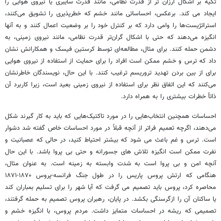
تکیه بر اشکال ارزان تر از قدرت نظامی، مانند قدرت سایبری یا نیروی هوایی را
ایجاد می کند. برعکس، احساساتی مانند خشم که خطرپذیری را تشویق می‌کنند،
استراتژیست‌ها را وامی دارد که بر کنترل خود را بر وضعیت اعمال کنند و به آنها
انگیزه می‌دهند که حتی با اشکال گران‌تر قدرت نظامی، مانند نیروی زمینی، به
دشمن حمله کنند. برای مثال، مطالعه‌ای توسط کرستین فیسک و همکارانش نشان
داد که ترس و خشم ممکن است افراد را برای حمایت از استفاده از نیروی هوایی
برای از بین بردن تهدید تروریسم ترغیب کنند. با این حال، نویسندگان خاطرنشان
می‌کنند که این اتفاق نظر برای استفاده از نیروی زمینی بعید است، زیرا کاربرد آن
ذاتاً خطرات بیشتری را به همراه دارد.
احساسات همچنین انتخاب‌هایی را در مورد تاکتیک‌هایی که باید به کار گیرند شکل
می‌دهند، اگرچه تعمیم فراتر از آنچه قبلاً در مورد احساسات خاص گفته شد دشوار
است. ترس و غم باعث می شود که بیشتر احتیاط کنید، در حالی که عصبانیت و
نفرت ممکن است انگیزه تلاش های جسورانه و حتی بی پروا باشد. با این حال
آنچه امن و بی پروا است به شدت وابسته به زمینه است. به عنوان مثال،
هنگامی که ارتش پروس پاریس را در طول جنگ فرانسه-پروس ۱۸۷۰-۱۸۷۱
محاصره کرد، پروس باید تصمیم می گرفت که آیا شهر را برای تسلیم بمباران کند
یا ساکنان آن را ازگرسنگی بکشد. در پایان، رهبران پروس تصمیم به حمله گرفتند،
تصمیمی که ریشه در احساسات متمایز داشت. مردم پروس، با انگیزه خشم و