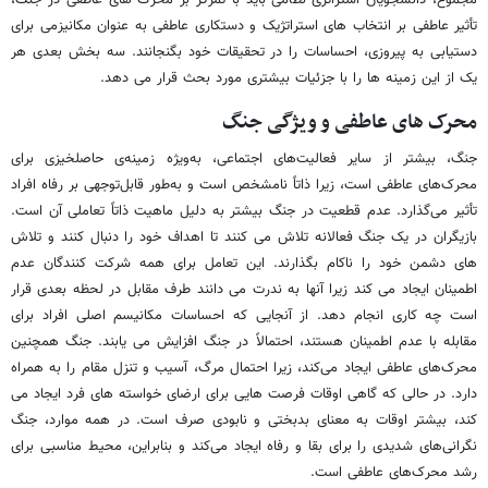
مجموع، دانشجویان استراتژی نظامی باید با تمرکز بر محرک های عاطفی در جنگ،
تأثیر عاطفی بر انتخاب های استراتژیک و دستکاری عاطفی به عنوان مکانیزمی برای
دستیابی به پیروزی، احساسات را در تحقیقات خود بگنجانند. سه بخش بعدی هر
یک از این زمینه ها را با جزئیات بیشتری مورد بحث قرار می دهد.
محرک های عاطفی و ویژگی جنگ
جنگ، بیشتر از سایر فعالیت‌های اجتماعی، به‌ویژه زمینه‌ی حاصلخیزی برای
محرک‌های عاطفی است، زیرا ذاتاً نامشخص است و به‌طور قابل‌توجهی بر رفاه افراد
تأثیر می‌گذارد. عدم قطعیت در جنگ بیشتر به دلیل ماهیت ذاتاً تعاملی آن است.
بازیگران در یک جنگ فعالانه تلاش می کنند تا اهداف خود را دنبال کنند و تلاش
های دشمن خود را ناکام بگذارند. این تعامل برای همه شرکت کنندگان عدم
اطمینان ایجاد می کند زیرا آنها به ندرت می دانند طرف مقابل در لحظه بعدی قرار
است چه کاری انجام دهد. از آنجایی که احساسات مکانیسم اصلی افراد برای
مقابله با عدم اطمینان هستند، احتمالاً در جنگ افزایش می یابند. جنگ همچنین
محرک‌های عاطفی ایجاد می‌کند، زیرا احتمال مرگ، آسیب و تنزل مقام را به همراه
دارد. در حالی که گاهی اوقات فرصت هایی برای ارضای خواسته های فرد ایجاد می
کند، بیشتر اوقات به معنای بدبختی و نابودی صرف است. در همه موارد، جنگ
نگرانی‌های شدیدی را برای بقا و رفاه ایجاد می‌کند و بنابراین، محیط مناسبی برای
رشد محرک‌های عاطفی است.