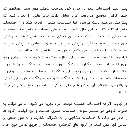
پیش بینی احساسات آینده به اندازه خود تجربیات عاطفی مهم است. همانطور که
جیمز گراس توضیح می‌دهد، افراد تمایل دارند تلاش‌هایی را دنبال کنند که
پیش‌بینی می‌کنند باعث می‌شود آنها احساسات مثبت را تجربه کنند و از احساسات
منفی اجتناب کنند. با این حال، گاهی اوقات حتی احساسات منفی مانند خشم یا
غم ممکن است مفید باشند و بنابراین ممکن است عمدا دنبال شوند. ما واکنش
های احساسی خود و دیگران را پیش بینی می کنیم و بر اساس این پیش بینی ها
محیط خود را دستکاری می کنیم. پیش بینی عاطفی یک مکانیسم اصلی در
فراسوی رفتارهای هیجانی است. برای مثال، استفاده از شوخ طبعی، روشی رایج
برای تغییر احساسات دیگران در زندگی روزمره است. در جنگ، پیروز شدن و
اجتناب از شکست، ابزارهای رایج برای برانگیختن احساسات مثبت در وطن و
احساسات منفی برای دشمن است. چه آگاهانه و چه ناخودآگاه، پیش بینی عاطفی
و رفتارهای متعاقب آن بخش های ذاتی زندگی ما هم در صلح و هم در جنگ
هستند.
در نهایت، اگرچه احساسات همیشه توسط افراد تجربه می شود، اما می توانند به
صورت گروهی نیز منتشر شوند. احساسات مسری هستند و این کیفیت، گروه ها
را قادر می سازد تا احساسات مشابهی را به اشتراک بگذارند و به طور جمعی بر
اساس آنها عمل کنند. در گروه های کوچکتر، احساسات از طریق تماس بین افراد