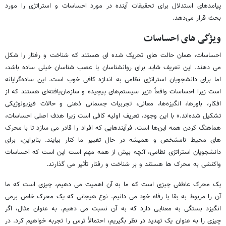
پیامدهای استدلال برای تحقیقات آینده در مورد احساسات و استراتژی را مورد
بحث قرار می‌دهد.
ویژگی های احساسات
احساسات، همان حالت های تحریک شده ای هستند که شناخت و رفتار را شکل
می دهند. این تعریف شاید برای روانشناسان یا عصب شناسان خیلی ساده باشد،
اما برای دانشجویان استراتژی نظامی به اندازه کافی خوب است. این ساده‌گرایانه
است زیرا احساسات واقعاً «زیر سیستم‌های پیچیده و سازمان‌یافته‌ای هستند که از
افکار، باورها، انگیزه‌ها، معانی، تجربیات جسمانی ذهنی و حالات فیزیولوژیکی
تشکیل شده‌اند.» با این وجود، تعریف اولیه کافی است زیرا هدف اصلی احساسات،
هماهنگ کردن همه این‌ها است. فرآیندهایی که افراد را قادر می سازد تا با محرک
های محیط نامشخص و همیشه در حال تغییر ما کنار بیایند. بنابراین، برای
دانشجویان استراتژی نظامی، آنچه بیش از همه مهم است این است که احساسات
واکنشی به محرک ها هستند و بر شناخت و رفتار تأثیر می گذارند.
یک محرک عاطفی چیزی است که ما به آن اهمیت می دهیم، چیزی است که ما
آن را مربوط به بقا یا رفاه خود می دانیم. نوع هیجانی که یک محرک خاص برمی
انگیزد بستگی به معنایی دارد که به آن نسبت می دهیم. به عنوان مثال، اگر
چیزی را به عنوان یک تهدید در نظر بگیریم، احتمالاً ترس را تجربه خواهیم کرد. در