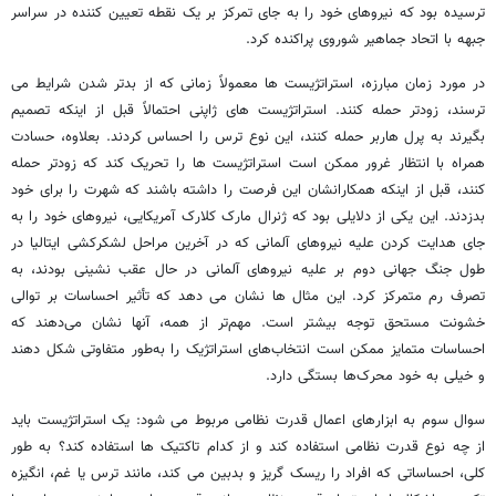
ترسیده بود که نیروهای خود را به جای تمرکز بر یک نقطه تعیین کننده در سراسر
جبهه با اتحاد جماهیر شوروی پراکنده کرد.
در مورد زمان مبارزه، استراتژیست ها معمولاً زمانی که از بدتر شدن شرایط می
ترسند، زودتر حمله کنند. استراتژیست های ژاپنی احتمالاً قبل از اینکه تصمیم
بگیرند به پرل هاربر حمله کنند، این نوع ترس را احساس کردند. بعلاوه، حسادت
همراه با انتظار غرور ممکن است استراتژیست ها را تحریک کند که زودتر حمله
کنند، قبل از اینکه همکارانشان این فرصت را داشته باشند که شهرت را برای خود
بدزدند. این یکی از دلایلی بود که ژنرال مارک کلارک آمریکایی، نیروهای خود را به
جای هدایت کردن علیه نیروهای آلمانی که در آخرین مراحل لشکرکشی ایتالیا در
طول جنگ جهانی دوم بر علیه نیروهای آلمانی در حال عقب نشینی بودند، به
تصرف رم متمرکز کرد. این مثال ها نشان می دهد که تأثیر احساسات بر توالی
خشونت مستحق توجه بیشتر است. مهم‌تر از همه، آنها نشان می‌دهند که
احساسات متمایز ممکن است انتخاب‌های استراتژیک را به‌طور متفاوتی شکل دهند
و خیلی به خود محرک‌ها بستگی دارد.
سوال سوم به ابزارهای اعمال قدرت نظامی مربوط می شود: یک استراتژیست باید
از چه نوع قدرت نظامی استفاده کند و از کدام تاکتیک ها استفاده کند؟ به طور
کلی، احساساتی که افراد را ریسک گریز و بدبین می کند، مانند ترس یا غم، انگیزه