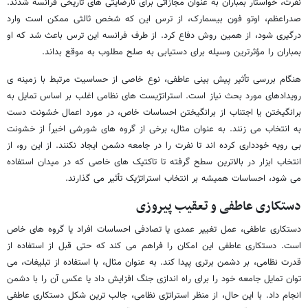
نفرت، خواستار بمباران به عنوان مجازاتی برای نارضایتی های تاریخی فرانسه شدند.
صدراعظم، اوتو فون بیسمارک، از ترس این که شخص ثالثی ممکن است وارد
درگیری شود، از همین روش دفاع کرد. از طرف فرانسه این ترس باعث شد که او
بمباران را مؤثرترین وسیله برای دستیابی به صلح مطلوب به موقع بداند.
هنگام بررسی تأثیر پیش بینی عاطفی، نوع خاصی از حساسیت مرتبط با زمینه ی
رویدادهای مورد بحث نیاز است. استراتژیست های نظامی اغلب بر اساس تمایل به
برانگیختن یا اجتناب از برانگیختن احساسات خاص، در مورد اعمال خشونت دست
به انتخاب می زنند. به عنوان مثال، برخی از گروه های شورشی اخیراً از خشونت
بی رویه خودداری کرده اند تا نفرت را در جامعه دشمن ایجاد نکنند. از این رو، از
انتخاب ابزار در بالاترین سطح گرفته تا تاکتیک های خاصی که در میدان استفاده
می شود، احساسات همیشه بر انتخاب استراتژیک تأثیر می گذارند.
دستکاری عاطفی و تعقیب پیروزی
دستکاری عاطفی، عمل تغییر عمدی یا تصادفی احساسات افراد یا گروه های خاص
است. دستکاری عاطفی این امکان را فراهم می کند که حتی قبل از استفاده از
قدرت نظامی، بر دشمن برتری پیدا کند. به عنوان مثال، با استفاده از تبلیغات، می
توان تمایل جامعه خود را برای راه اندازی جنگ افزایش داد یا عکس آن را با دشمن
انجام داد. با این حال، از منظر استراتژی نظامی، جالب ترین شکل دستکاری عاطفی