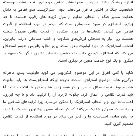
اندازه روشنگر باشد. بنابراین، محرک‌های عاطفی دریچه‌ای به جنبه‌های برجسته
شخصیت جنگ در اختیار ما قرار می‌دهند. دوم، استراتژیست های نظامی به دنبال
هدایت مسیر جنگ با انتخاب مداوم از میان گزینه های رقیب هستند. تا حد
زیادی، استراتژی در مورد تصمیماتی است که مردم در مورد استفاده از قدرت
نظامی می گیرند. انتخاب‌ها در مورد استفاده از قدرت نظامی معمولاً سخت
هستند زیرا نیاز به سنجش ارزش‌های متفاوت و اغلب متناقض دارند. بنابراین،
انتخاب استراتژیک در مورد اولویت بندی است. برای مثال، بئاتریس هوسر استدلال
می کند که استراتژی ترجیح دادن یک دشمن به جای دشمن دیگر، یک جبهه بر
دیگری، و یک نوع خدمت معین بر دیگری است.
شاید با کمی اغراق در این موضوع، کلاوزویتز می گوید «اولویت بندی ماهرانه
درگیری ها... موضوع استراتژی است». نتیجه اینکه استراتژیست ها باید اولویت
های مربوط به سه سؤال اساسی را در همه زمان ها و مکان ها انتخاب کنند: آیا
باید قدرت نظامی را اعمال کرد، چگونه کاربرد آن را ترتیب داد و با چه ابزاری.
احساسات این نوع انتخاب استراتژیک را ممکن می‌سازد زیرا فرآیندهای شناختی ما
را به سمت محرکی هدایت می‌کنند که در لحظه معین بیشترین اهمیت را دارد.
به بیان ساده، احساسات ما را قادر می سازد در مورد استفاده از قدرت نظامی
تصمیم گیری کنیم.