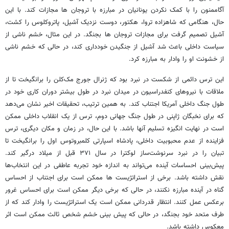
آگاممنون را با کمک نکردن یونانیان در مبارزه با تروجان ها مجازات کند. با این
حال، هنگامی که شاهزاده تروا، هکتور، دوست نزدیک آشیل، پاتروکلوس را کشت،
آشیل تصمیم گرفت برای مجازات تروجان ها بجنگد. در این مثال، خشم ناشی از
سیاست داخلی باعث شد آشیل از جنگیدن خودداری کند، در حالی که خشم ناشی
از خشونت او را وادار به مبارزه کرد.
این ترس دائمی از شکست در نبرد بود که ژنرال جورج مک‌کلن را برانگیخت تا از
ملاقات با نیروهای کنفدراسیون در میدان نبرد در طول بیشتر دوران کاری خود در
طول جنگ داخلی آمریکا اجتناب کند. به همین ترتیب، تحقیقات اخیر نشان می‌دهد
که برای نخبگان ژاپنی در طول جنگ جهانی دوم، ترس از یک انقلاب داخلی ممکن
است در نهایت انگیزه تسلیم آنها باشد. با این حال، در زمان و مکان دیگری، ترس
فزاینده از عدم محبوبیت داخلی، پادشاه اسپارتی کلمبروتوس اول را برانگیخت تا
تبیان را در نبرد سرنوشت‌ساز لوکترا در سال ۳۷۱ قبل از میلاد درگیر کند.
پیش‌بینی احساسات آینده می‌تواند به اندازه خود تجربه عاطفی در این انتخاب‌ها
نقش داشته باشد. برخی از استراتژیست ها ممکن است برای اجتناب از احساس
گناه در آینده مبارزه نکنند، در حالی که برخی دیگر ممکن است برای احساس غرور
برعکس عمل کنند. انتظار قدردانی ممکن است یک استراتژیست را وادار کند که از
طرف متحد خود بجنگد، در حالی که پیش بینی خشم شخص ثالث ممکن است اثر
معکوس داشته باشد.