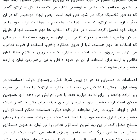
سوم؛ استراتژی نظامی در مورد دستیابی به پیروزی است، یعنی تحمیل اراده خود
بر دشمن. همانطور که لوکاس میلوفسکی اشاره می کند«هدف کل استراتژی آنطور
که به طور کلاسیک درک می شود نفی خود است؛ یعنی ایجاد موقعیتی که در آن
دیگر نیازی به استراتژی نیست... زیرا یک متخاصم با موفقیت اراده خود را بر
حریف خود تحمیل کرده است.» در حالی که انتخاب ها مهم هستند، تنها از طریق
عملکرد واقعی، استفاده از قدرت نظامی، می توان به پیروزی دست یافت. در حالی
که انتخاب ها مهم هستند، تنها از طریق عملکرد واقعی، استفاده از قدرت نظامی،
می توان به پیروزی دست یافت. به عبارتی، کسب پیروزی مستلزم حفظ توان
نظامی و اراده برای استفاده از آن در جبهه داخلی و نیز برهم زدن توان و اراده
دشمن برای مقاومت است.
احساسات در دستیابی به هر دو پیش شرط نقش برجستهای دارند. احساسات در
وهله اول سوختی را تشکیل می دهند که عملکرد استراتژیک را ممکن می سازد؛
زیرا اراده جامعه را برای ادامه مبارزه حفظ یا حتی افزایش می دهد. آنها همچنین
ممکن است اراده دشمن برای مبارزه را از بین ببرند، برای مثال با تغییر ادراک
خطر و ایجاد انگیزه در رفتار مطیعانه. از طرف دیگر، احساسات ممکن است توانایی
دشمن برای کنترل جامعه خود را با ایجاد ناملایمات بین دولت، جمعیت و نیروهای
مسلح مختل کند. از این رو، تمرین استراتژی نظامی را می توان به عنوان دستکاری
عاطفی در مقیاس بزرگ که به منظور پیروزی انجام می شود، درک کرد. در