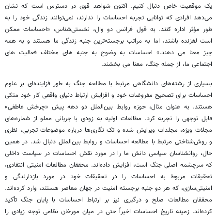
یک موقعیت خاص دنبال کنیم. اکنون شواهد قوی در دسترس است که نشان
می‌دهد افرادی که توانایی تجربه احساسات را ندارند، نمی‌توانند زندگی خود را به
طور مؤثر اداره کنند. به قول فرانس دو وال، نخستی‌شناس، «احساسات ممکن
است لغزنده باشند، اما به مراتب برجسته‌ترین جنبه زندگی ما هستند و به همه
چیز معنا می دهند.» احساسات به وضوح به جنبه های مختلف فعالیت های
اجتماعی ما، از جمله جنگ، معنا می بخشند.
بسیاری از رشته‌های دانشگاهی مرتبط با مطالعه جنگ به طور فزاینده‌ای بر علوم
احساسات برای تصحیح مفروضات خود و افزایش ارتباط دنیای واقعی کار خود متکی
هستند. به عنوان مثال، حوزه روابط بین‌الملل دو دهه پیش «چرخش عاطفی»
قابل توجهی را تجربه کرد. مطالعات اولیه به زودی با جریانی مملو از شماره‌های
مجلات ویژه، مجلدات ویرایش شده و تک نگاری‌ها درباره موضوعات تجربی، نظری
و روش‌شناختی مرتبط با مطالعه احساسات و روابط بین‌الملل دنبال شد. در همین
حال، روانشناسان سیاسی دانش ما را در مورد نقش احساسات در سیاست داخلی
که سرچشمه اصلی جنگ است، افزایش داده‌اند. محققان مطالعات امنیتی انتقادی،
تحقیقات مربوط به احساسات را در تحقیقات خود در مورد بازدارندگی و
امنیتی‌سازی، که هر دو جنبه برجسته امنیت در جهان معاصر هستند، وارد کرده‌اند.
محققان مطالعات صلح و درگیری نیز بر ارتباط احساسات با پایان جنگ تأکید
کرده‌اند. زمینه تاریخ احساسات اخیراً حتی در میان مورخان نظامی توجه زیادی را