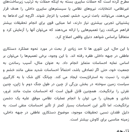
مطرح کرده است که حملات سایبری بسته به اینکه حملات به ترتیب زیرساخت‌های
غیرنظامی، انتخابات، نیروهای نظامی یا سیستم‌های سایبری داخلی را هدف قرار
می‌دهند، می‌توانند باعث ترس، خشم، تعجب یا انزجار شوند. اگرچه این ادعاها به
پشتیبانی تجربی بیشتری نیاز دارند، اما مبنایی قوی برای انجام تحقیقات بیشتر
فراهم می‌کنند، زیرا تعمیم‌هایی را ارائه می‌دهند که می‌توان آنها را آزمایش کرد و
متعاقباً براساس شواهد دنیای واقعی اصلاح کرد.
با این حال، این تئوری ها تا حد زیادی از بحث در مورد نحوه عملکرد دستکاری
عاطفی در جبهه داخلی طفره رفته اند. با این وجود، برخی تعمیم‌ها را می‌توان بر
اساس نمایه احساسات متمایز انجام داد. به عنوان مثال، آسیب رساندن به
جمعیت خود، حتی اگر تصادفی باشد، احتمالاً احساسات شدید منفی مانند خشم و
نفرت را نسبت به استراتژیست ایجاد می کند. چیانگ کای شک با به کارگیری
سیاست زمین سوخته در بخش بزرگی از چین در طول جنگ دوم با ژاپن، چنین
نفرتی را برانگیخت. همچنین قابل قبول است که احساسات مثبت مانند غرور،
شادی و هیجان را می توان با انجام عملیات نظامی موفق علیه یک دشمن
برانگیخت، اما تأثیر این احساسات بسیار کمتر از تأثیر احساسات منفی است. به
دلیل فقدان نسبی تحقیقات موجود، موضوع دستکاری عاطفی در جبهه داخلی،
زمینه مناسبی برای کاوش بیشتر است.
نتیجه