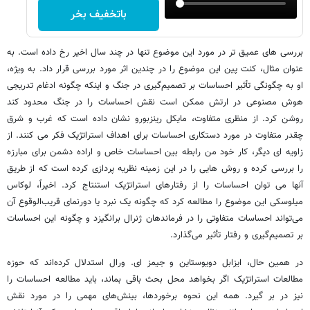
باتخفیف بخر
بررسی های عمیق تر در مورد این موضوع تنها در چند سال اخیر رخ داده است. به
عنوان مثال، کنت پین این موضوع را در چندین اثر مورد بررسی قرار داد. به ویژه،
او به چگونگی تأثیر احساسات بر تصمیم‌گیری در جنگ و اینکه چگونه ادغام تدریجی
هوش مصنوعی در ارتش ممکن است نقش احساسات را در جنگ محدود کند
روشن کرد. از منظری متفاوت، مایکل رینزبورو نشان داده است که غرب و شرق
چقدر متفاوت در مورد دستکاری احساسات برای اهداف استراتژیک فکر می کنند. از
زاویه ای دیگر، کار خود من رابطه بین احساسات خاص و اراده دشمن برای مبارزه
را بررسی کرده و روش هایی را در این زمینه نظریه پردازی کرده است که از طریق
آنها می توان احساسات را از رفتارهای استراتژیک استنتاج کرد. اخیراً، لوکاس
میلوسکی این موضوع را مطالعه کرد که چگونه یک نبرد یا دورنمای قریب‌الوقوع آن
می‌تواند احساسات متفاوتی را در فرماندهان ژنرال برانگیزد و چگونه این احساسات
بر تصمیم‌گیری و رفتار تأثیر می‌گذارد.
در همین حال، ایزابل دویوستاین و جیمز ای. ورال استدلال کرده‌اند که حوزه
مطالعات استراتژیک اگر بخواهد محل بحث باقی بماند، باید مطالعه احساسات را
نیز در بر گیرد. همه این نحوه برخوردها، بینش‌های مهمی را در مورد نقش