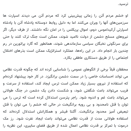
ترسید.
او خشم مردم آتن را زمانی پیش‌بینی کرد که مردم آتن می دیدند اسپارت ها
سرزمین‌های آنها را ویران می‌کنند اما به دلیل روابط دوستانه‌ پادشاه آتن با پادشاه
اسپارتی آرکیداموس دوم، اموال پریکلس را در امان نگه داشتند. از طرف دیگر، اگر
نیروهای مسلح دشمن از دولت ناامید شوند، ممکن است جنگ ترک کنند یا حتی
برای سرنگونی نخبگان سیاسی سازماندهی شوند، همانطور که گارد پراتورین در رم
چندین بار انجام داد. در این راه‌ها، عملکرد استراتژیک ممکن است بذرهای اختلال
اجتماعی را از طریق دستکاری عاطفی بکارد.
محققان قبلاً برخی از الگوهای عمومی را شناسایی کرده اند که چگونه قدرت نظامی
می تواند احساسات خاصی را در سمت دشمن برانگیزد. در کار خود پیشنهاد کرده‌ام
که استفاده از نیروی بسیار زیاد ممکن است ترس ایجاد کند، استفاده از سرعت و
فریب می‌تواند باعث شگفتی شود، و شکست دادن یک دشمن در جنگ طولانی
می‌تواند باعث غم و اندوه شود. راجر پترسن استدلال کرده است که ترس را می
توان با قتل نامحدود و بی رویه برانگیخت در حالی که خشم را می توان با قتل
تبعیض آمیز محدود برانگیخت. آگنتا فیشر و همکارانش استدلال کرده‌اند که
استفاده طولانی مدت از قدرت نظامی می‌تواند باعث ایجاد نفرت شود. رز مک
درموت با تمرکز بر قدرت نظامی اعمال شده از طریق فضای سایبری، این نظریه را