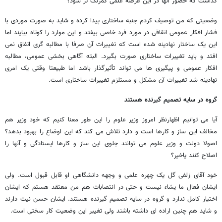
گذاشت که حضور آنها در این عرصه علمی کمرنگ تر شود؟
وضعیتی که من توصیف کردم جنبه ساختاری پیدا کرده و شاید به صورت موردی با
فشار افکار عمومی اتفاقی در مورد فرد خاصی بیفتد و این موارد را کوتاه بیایند اما
این یک ساختار نهادینه شده است که تغییرات آن صرفا با مطالبه گری اتفاق نمی
افتد و باید تغییرات ساختاری صورت بگیرد. البته آگاهی بخشی عمومی، مطالبه
افکار عمومی و پیگیری ها می تواند تأثیرگذار باشد اما طبیعتا وقتی یک امری
نهادینه شد تغییرات آن مشکل و مستلزم تغییرات ساختاری است.
گروه در سایه تصمیم گیرنده هستند
آیا می توانیم اظهارنظر امروز وزیر علوم را این طور معنا کنیم که خود وزیر هم
مخالف این ساز و کارها است و دارد تلاش می کند که این اوضاع را بهبود بدهد؟
اصولا دولت و وزیر علوم می توانند جلوی این ساز و کارها ایستادگی و آنها را
اصلاح کنند یاخیر؟
خود آقای زلفی گل یک چهره علمی و وجهه دانشگاهی او قابل قبول است. ولی
ایشان فعال ما یشاء نیست و حتی در انتصابات هم من معتقد هستم که ایشان
اختیار کامل ندارد و گروه در سایه تصمیم گیرنده هستند. ایشان حسن نیت دارند
و شاید هم چنین اراده ای داشته باشند ولی تغییر این وضعیت کار سختی است.