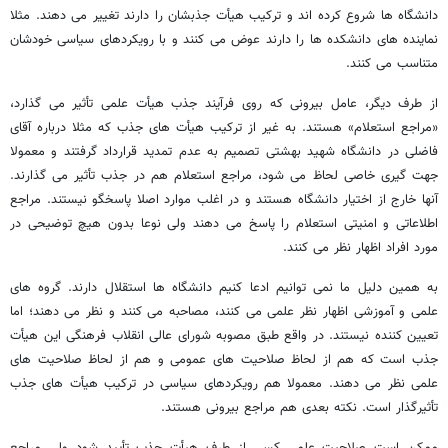
دانشگاه ها شروع کرده اند و ترکیب هیأت جذبشان را دارند تغییر می دهند. مثلا
نماینده های دانشکده ها را دارند عوض می کنند و با رویکردهای سیاسی خودشان
متناسب می کنند.
از طرف دیگر، عامل بیرونی که روی فرآیند جذب هیأت علمی تأثیر می گذارد،
«مراجع استعلام» هستند. به غیر از ترکیب هیأت های جذب که مثلا درباره آقای
فاضلی در دانشگاه شهید بهشتی تصمیم به عدم تمدید قرارداد گرفتند و معمولا
جهت گیری خاصی لحاظ می شود، مراجع استعلام هم در جذب تأثیر می گذارند.
آنها خارج از اختیار دانشگاه هستند و در اغلب موارد اصلا پاسخگو نیستند. مراجع
اطلاعاتی و امنیتی استعلام را پاسخ می دهند ولی نوعا بدون هیچ توضیحی در
مورد افراد اظهار نظر می کنند.
به همین دلیل ما نمی توانیم ادعا کنیم دانشگاه ها استقلال دارند. گروه های
علمی و آموزشی اظهار نظر علمی می کنند، مصاحبه می کنند و نظر می دهند؛ اما
تعیین کننده نیستند. در واقع طبق مصوبه شورای عالی انقلاب فرهنگی این هیأت
جذب است که هم از لحاظ صلاحیت های عمومی و هم از لحاظ صلاحیت های
علمی نظر می دهند. معمولا هم رویکردهای سیاسی در ترکیب هیأت های جذب
تأثیرگذار است. نکته بعدی هم مراجع بیرونی هستند.
ممکن است صلاحیت علمی کسی از طرف هیأت جذب تأیید شود ولی مراجع