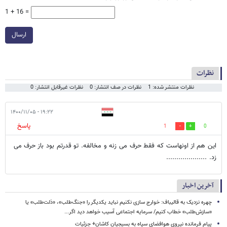
1 + 16 =
ارسال
نظرات
نظرات منتشر شده: 1
نظرات در صف انتشار: 0
نظرات غیرقابل انتشار: 0
۱۹:۲۲ - ۱۴۰۰/۱۱/۰۵
پاسخ
1
0
این هم از اونهاست که فقط حرف می زنه و مخالفه. تو قدرتم بود باز حرف می
زد. ....................
آخرین اخبار
چهره نزدیک به قالیباف: خوارج سازی نکنیم نباید یکدیگر را «جنگ‌طلب»، «ذلت‌طلب» یا
«سازش‌طلب» خطاب کنیم/ سرمایه اجتماعی آسیب خواهد دید اگر...
پیام فرمانده نیروی هوافضای سپاه به بسیجیان کاشان+ جزئیات