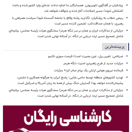
پزشکیان در گفتگوی تلویزیونی: همسایگان ما اجازه ندادند عده‌ای وارد کشور شده و باعث
اغتشاش شوند/ مسیر اصلاحات آغاز شده و متوقف نخواهد شد
ربیعی خطاب به پزشکیان: نگذارید رشته وفاق با جامعه گسسته شود/ سیاست همراهی با
رهبری، با همان صداقت‌تان، تضمین کننده مسیر است
جزئیاتی از مذاکرات ایران و عمان بر سر تنگه هرمز/ سخنگوی هیات رئیسه مجلس: بیانیه‌ای
شامل تصحیح مسیر تردد دریایی در تنگه، در آستانه نهایی شدن است
پربیننده‌ترین
ضرغامی: تغییر ریل، عین بصیرت است/ فرصت سوزی نکنیم
جزئیات جدید از طرح راهبردی امنیت تنگه هرمز
فرمانده نیروی هوایی ارتش یک پیام صادر کرد+ جزئیات
تهدید کشورهای منطقه توسط حاجی بابایی؛ پاسخ ایران به هرگونه همکاری با دشمن،
پشیمان‌کننده خواهد بود/ گسترش جنگ بیش از همه به زیان آمریکا و اسرائیل است
جزئیاتی از مذاکرات ایران و عمان بر سر تنگه هرمز/ سخنگوی هیات رئیسه مجلس: بیانیه‌ای
شامل تصحیح مسیر تردد دریایی در تنگه، در آستانه نهایی شدن است