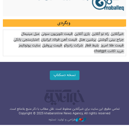
وبگردی
خبرآنلاین
راه نو آنلاین
بازی آنلاین
قیمت تلویزیون سونی
مبل مینیمال
جراح بینی گوشتی
پرشین هتل
قیمت آهن فولاد ایرانیان
اعتبارسنجی بانکی
قیمت طلا امروز
بلیط قطار
شرکت رادوکو
قیمت پروفیل
سایت یوتوتایمز
خرید اکانت chatgpt
نسخه دسکتاپ
تمامی حقوق این سایت برای خبرآنلاین محفوظ است. نقل مطالب با ذکر منبع بلامانع است.
Copyright © 2025 khabaronline News Agancy, All rights reserved
طراحی و تولید: نستوه