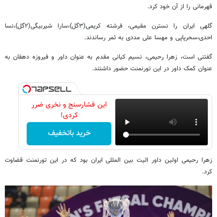
قهرمانی را از آن خود کرد.
گلهی ایران را نسترن مقیمی، فرشته کریمی(۳گل)،سارا شیربیگی(۲گل)،نسا
احدی،سحرپاپی و مهسا علی مددی به ثمر رساندند.
گفتنی است، زهرا رحیمی، نسیم کیانی مقدم به عنوان داور و فیروزه دهقان به
عنوان کمک داور در این تورنمنت حضور داشتند.
این فشارسنج و نخری ضرر
کردی!
خرید باتخفیف
زهرا رحیمی اولین داور الیت بین المللی ایران بود که در این تورنمنت قضاوت
کرد.