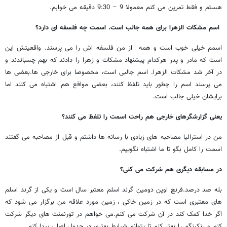
هستم و فقط تمرین می کنم معمولا 9 – 9:30 دقیقه می خوابم.
اسم مشکات الزهرا برای همه جالب است. اسمت چه فلسفه ای دارد؟
اسمم خیلی خوب است و همه از من فلسفه اش را می پرسند. واقعیتش این
است که مادر و پدر هرکدام پیشنهاد مشکات و زهرا را دادند که بهم چسباندند و
در آخر شد مشکات الزهرا. اسم جالبی است، مخصوصا برای خارجی ها.بعضی ها
می پرسند اسم را چطور باید تلفظ کنند، بعضی مواقع هم اشتباه می کنند اما
برایشان خیلی جالب است.
یعنی گزارشگرهای خارجی هم راحت اسمت را تلفظ می کنند؟
من در استرالیا مصاحبه های زیادی با رسانه ها داشتم و قبل از مصاحبه می گفتند
اسمت را کامل بگو تا ما اشتباه نگوییم.
در مسابقه دیگری هم شرکت می کنی؟
بله صد درصد.فرنچ اوپن دومین گرند اسلم معتبر سال است و یکی از گرند اسلم
های معتبری است که در زمین خاکی ، زمین مورد علاقه من برگزار می شود که
اگر خدا کمک کند در آن شرکت می کنم.می خواهم در تورنمنت های دیگر شرکت
کنم و رنکینگم را بهتر کنم تا بتوانم شرایط بهتری در جدول اصلی پیدا کنم.