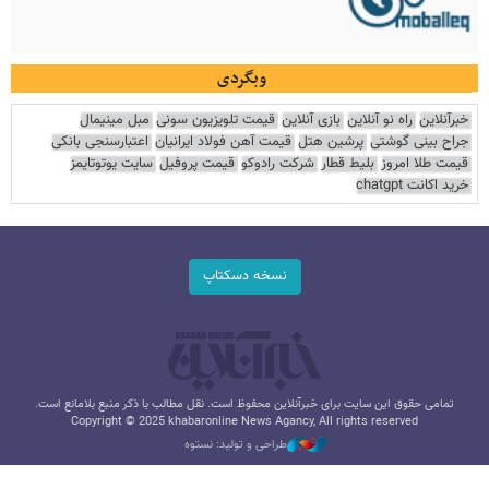
وبگردی
خبرآنلاین
راه نو آنلاین
بازی آنلاین
قیمت تلویزیون سونی
مبل مینیمال
جراح بینی گوشتی
پرشین هتل
قیمت آهن فولاد ایرانیان
اعتبارسنجی بانکی
قیمت طلا امروز
بلیط قطار
شرکت رادوکو
قیمت پروفیل
سایت یوتوتایمز
خرید اکانت chatgpt
نسخه دسکتاپ
تمامی حقوق این سایت برای خبرآنلاین محفوظ است. نقل مطالب با ذکر منبع بلامانع است.
Copyright © 2025 khabaronline News Agancy, All rights reserved
طراحی و تولید: نستوه