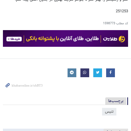
251253
کد مطلب
1598773
برچسب‌ها
تنیس