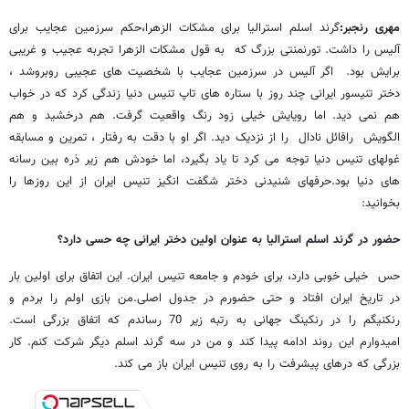
مهری رنجبر:
گرند اسلم استرالیا برای مشکات الزهرا،حکم سرزمین عجایب برای
آلیس را داشت. تورنمنتی بزرگ که به قول مشکات الزهرا تجربه عجیب و غریبی
برایش بود. اگر آلیس در سرزمین عجایب با شخصیت های عجیبی روبروشد ،
دختر تنیسور ایرانی چند روز با ستاره های تاپ تنیس دنیا زندگی کرد که در خواب
هم نمی دید. اما رویایش خیلی زود رنگ واقعیت گرفت. هم درخشید و هم
الگویش رافائل نادال را از نزدیک دید. اگر او با دقت به رفتار ، تمرین و مسابقه
غولهای تنیس دنیا توجه می کرد تا یاد بگیرد، اما خودش هم زیر ذره بین رسانه
های دنیا بود.حرفهای شنیدنی دختر شگفت انگیز تنیس ایران از این روزها را
بخوانید:
حضور در گرند اسلم استرالیا به عنوان اولین دختر ایرانی چه حسی دارد؟
حس خیلی خوبی دارد، برای خودم و جامعه تنیس ایران. این اتفاق برای اولین بار
در تاریخ ایران افتاد و حتی حضورم در جدول اصلی.من بازی اولم را بردم و
رنکنیگم را در رنکینگ جهانی به رتبه زیر 70 رساندم که اتفاق بزرگی است.
امیدوارم این روند ادامه پیدا کند و من در سه گرند اسلم دیگر شرکت کنم. کار
بزرگی که درهای پیشرفت را به روی تنیس ایران باز می کند.