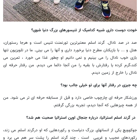
خودت دوست داری شبیه کدامیک از تنیسورهای بزرگ دنیا شوی؟
صد در صد نادال. گرند اسلم معتبرترین تورنمنت تنیس است و هرجا رستوران،
هتل و ... با بازیکنان مطرح دنیا برخورد داری و آنها را می بینی. ما در تلویزیون تنها
بازی خوب نادال را می بینیم و نمی دانیم او چطور غذا می خورد ، تمرین می
کند،گرم کرده یا رفتارش با بقیه را من آنجا دائما می دیدم. من رفتار حرفه ای
نادال را خارج از زمین دیدم.
چه جیزی در رفتار آنها برای تو خیلی جالب بود؟
ورزشکار حرفه ای چارچوب خاصی دارد و قبل از مسابقه حرفه ای تر می شود. من
از همه چیزهایی که آنجا دیدم، تجربه بزرگی گرفتم.
در گرند اسلم استرالیا، درباره جنجال اوپن استرالیا صحبت هم شد؟
جوکوویچ یکی از انسانهای بزرگ دنیاست و رکوردهایی که او درگرند اسلم می زند،
رکوردهای عجیب و غریبی است . چند گرند اسلم را پشت سر هم می برد و