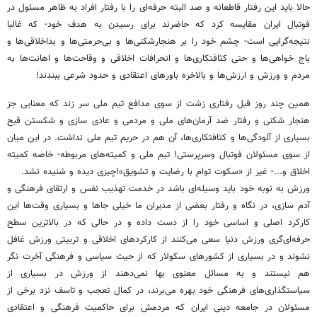
حالا باید این رفتار قاطعانه و صد البته حرفه‌ای را با رفتار افراد به ظاهر مسئول در
فوتبال ایران مقایسه کرد که حاضرند برای رسیدن به هدف خود- که غالبا
نتیجه‌گرایی است- چشم خود را بر هنجارشکنی‌ها و بی‌حرمتی‌ها و بداخلاقی‌ها و
باج خواهی‌ها و حتی کثافتکاری‌ها و انحرافات اخلاقی و وقاحت‌ها و اهانت‌ها به
مردم و ورزش و ارزش‌ها و بالاخره باورهای اعتقادی و حدود شرعی ببندند!
همین چند روز قبل رفتاری زشت از سوی مدافع تیم ملی سر زند که معنایی جز
هنجار شکنی و رفتار ضد آرمان‌های ملی و مردمی و عادی ‌سازی و شکستن قبح
بسیاری از آلودگی‌ها و کثافتکاری‌ها، آن هم در حریم تیم ملی نداشت. در این میان
از سوی مسئولان فوتبال وسرپرستی! تیم ملی و کمیته‌های مربوطه- خاصه کمیته
اخلاق و...- غیر از «سکوت توام با رضایت و تشویق»!چیزی دیده و شنیده نشد.
ورزش به نوبه خود باید وسیله‌ای باشد در خدمت تهذیب نفس و ارتقای فرهنگی و
آدم ‌سازی، در نگاه و رفتار بعضی از مدیران ما خیلی جاها و بسیاری وقت‌ها این
کارکرد اصلی و اساسی خود را از دست داده و در حالی که در بالاترین سطح
حرفه‌ای‌گری ورزش دنیا سعی می‌کنند از کارکردهای اخلاقی و تربیتی ورزش غافل
نشوند و در بسیاری از کشورهای سکولار که از حیث سیاسی و فرهنگی آخرت نگر
هم نیستند و به مسائل معنوی بها نمی‌دهند از ورزش در بسیاری از
سیاستگذاری‌های فرهنگی خود بهره می‌برند، در کمال تعجب و تاسف نزد برخی از
مسئولان در جامعه دینی ایران که مردمش برای حاکمیت فرهنگی و اعتقادی