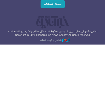
نسخه دسکتاپ
تمامی حقوق این سایت برای خبرآنلاین محفوظ است. نقل مطالب با ذکر منبع بلامانع است.
Copyright © 2025 khabaronline News Agancy, All rights reserved
طراحی و تولید: نستوه