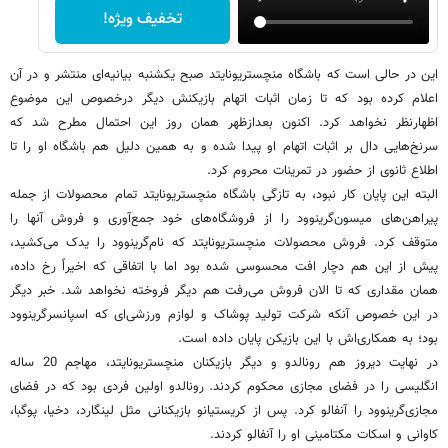
تخفیف ویژه!
این در حالی است که باشگاه منچستریونایتد صبح یکشنبه بیانیه‌ای منتشر و در آن
اعلام کرده بود که تا زمان اثبات اتهام بازیکنش دیگر درخصوص این موضوع
اظهارنظر نخواهد کرد. اکنون بعدازظهر همان روز این احتمال مطرح شد که
سرنخ‌هایی دال بر اثبات اتهام او پیدا شده و به همین دلیل هم باشگاه او را تا
اطلاع ثانوی از حضور در تمرینات محروم کرد.
البته این پایان کار نبود، به تازگی باشگاه منچستریونایتد تمام محصولات از جمله
پیراهن‌های میسون‌گرینوود را از فروشگاه‌های خود جمع‌آوری و فروش آنها را
متوقف کرد. فروش محصولات منچستریونایتد که نام‌گرینوود را یدک می‌کشید،
پیش از این هم دچار افت محسوسی شده بود اما با اتفاقی که اخیراً رخ داده،
همان مقداری که تا الان فروش می‌رفت هم دیگر فروخته نخواهد شد. خبر دیگر
در این خصوص آنکه شرکت تولید پوشاک و لوازم ورزشی‌ای که اسپانسرگرینوود
بود؛ به همکاری‌اش با این بازیکن پایان داده است.
در نهایت دیروز هم رونالدو و دیگر بازیکنان منچستریونایتد، مهاجم 20 ساله
انگلیسی را در فضای مجازی محکوم کردند. رونالدو اولین فردی بود که در فضای
مجازی‌گرینوود را آنفالو کرد. پس از کریستیانو بازیکنانی مثل لینگارد، دخیا، پوگبا،
کاوانی و اسکات مکتامینی او را آنفالو کردند.