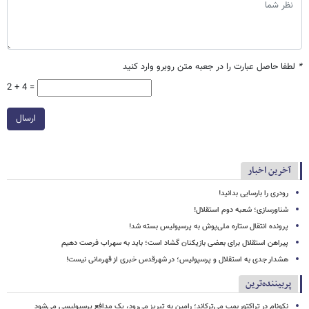
*
لطفا حاصل عبارت را در جعبه متن روبرو وارد کنید
2 + 4 =
ارسال
آخرین اخبار
رودری را بارسایی بدانید!
شناورسازی؛ شعبه دوم استقلال!
پرونده انتقال ستاره ملی‌پوش به پرسپولیس بسته شد!
پیراهن استقلال برای بعضی بازیکنان گشاد است؛ باید به سهراب فرصت دهیم
هشدار جدی به استقلال و پرسپولیس؛ در شهرقدس خبری از قهرمانی نیست!
پربیننده‌ترین
نکونام در تراکتور بمب می‌ترکاند؛ رامین به تبریز می‌رود، یک مدافع پرسپولیسی می‌شود