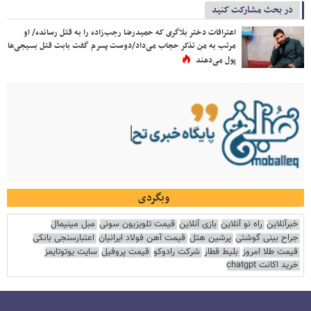
در بحث مشارکت کنید
اعترافات دختر بلاگری که حمیدرضا رجب‌زاده را به قتل رسانده/ او
مرتب به من تذکر حجاب می‌داد/دوست پسرم گفت بابت قتل بسیجی‌ها
پول می‌دهند
وبگردی
خبرآنلاین
راه نو آنلاین
بازی آنلاین
قیمت تلویزیون سونی
مبل مینیمال
جراح بینی گوشتی
پرشین هتل
قیمت آهن فولاد ایرانیان
اعتبارسنجی بانکی
قیمت طلا امروز
بلیط قطار
شرکت رادوکو
قیمت پروفیل
سایت یوتوتایمز
خرید اکانت chatgpt