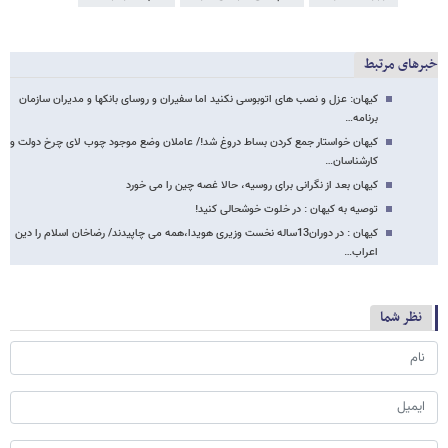
خبرهای مرتبط
کیهان: عزل و نصب های اتوبوسی نکنید اما سفیران و روسای بانکها و مدیران سازمان
برنامه…
کیهان خواستار جمع کردن بساط دروغ شد!/ عاملان وضع موجود چوب لای چرخ دولت و
کارشناسان…
کیهان بعد از نگرانی برای روسیه، حالا غصه چین را می خورد
توصیه به کیهان : در خلوت خوشحالی کنید!
کیهان : در دوران13ساله نخست وزیری هویدا،همه می چاپیدند/ رضاخان اسلام را دین
اعراب…
نظر شما