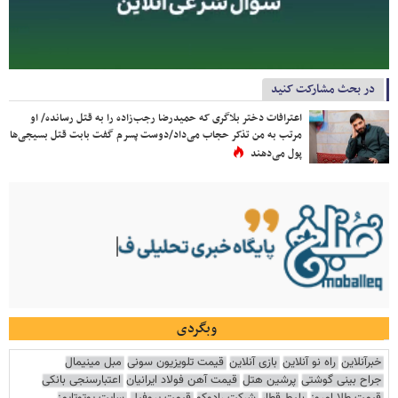
در بحث مشارکت کنید
اعترافات دختر بلاگری که حمیدرضا رجب‌زاده را به قتل رسانده/ او
مرتب به من تذکر حجاب می‌داد/دوست پسرم گفت بابت قتل بسیجی‌ها
پول می‌دهند
وبگردی
خبرآنلاین
راه نو آنلاین
بازی آنلاین
قیمت تلویزیون سونی
مبل مینیمال
جراح بینی گوشتی
پرشین هتل
قیمت آهن فولاد ایرانیان
اعتبارسنجی بانکی
قیمت طلا امروز
بلیط قطار
شرکت رادوکو
قیمت پروفیل
سایت یوتوتایمز