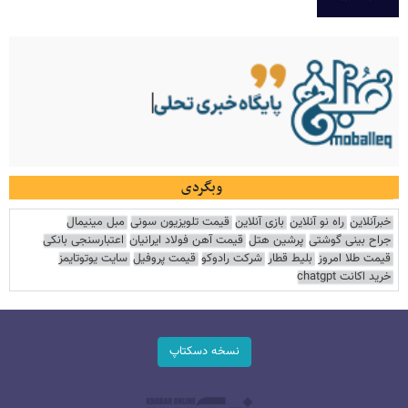
وبگردی
خبرآنلاین
راه نو آنلاین
بازی آنلاین
قیمت تلویزیون سونی
مبل مینیمال
جراح بینی گوشتی
پرشین هتل
قیمت آهن فولاد ایرانیان
اعتبارسنجی بانکی
قیمت طلا امروز
بلیط قطار
شرکت رادوکو
قیمت پروفیل
سایت یوتوتایمز
خرید اکانت chatgpt
نسخه دسکتاپ