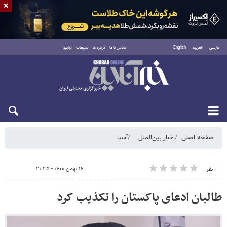
×
فارسی
العربية
English
تماس با ما
درباره ما
تبلیغات
آرشیو
شنبه ۱۷ مرداد ۱۴۰۵
صفحه اصلی
اخبار بین‌الملل
آسیا
۱۶ بهمن ۱۴۰۰ - ۲۱:۳۵
۰ نفر
طالبان ادعای پاکستان را تکذیب کرد