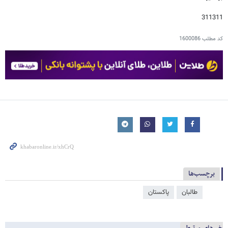
311311
کد مطلب
1600086
برچسب‌ها
طالبان
پاکستان