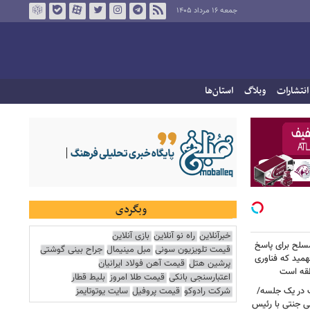
جمعه ۱۶ مرداد ۱۴۰۵
انتشارات
وبلاگ
استان‌ها
وبگردی
خبرآنلاین
راه نو آنلاین
بازی آنلاین
سلح برای پاسخ
قیمت تلویزیون سونی
مبل مینیمال
جراح بینی گوشتی
همید که فناوری
پرشین هتل
قیمت آهن فولاد ایرانیان
نطقه است
اعتبارسنجی بانکی
قیمت طلا امروز
بلیط قطار
شرکت رادوکو
قیمت پروفیل
سایت یوتوتایمز
 در یک جلسه/
ی جنتی با رئیس