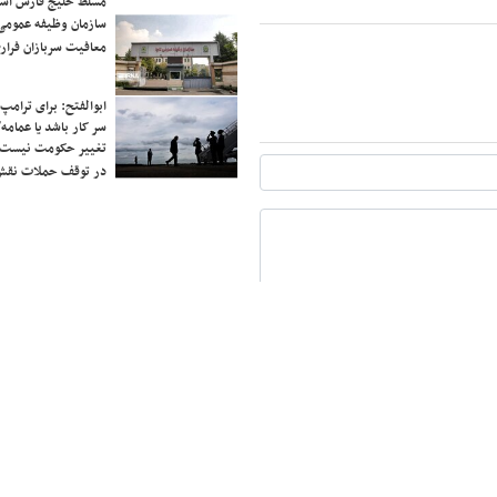
مسلط خلیج فارس ا
سازمان وظیفه عمومی 
معافیت سربازان فراری
ابوالفتح: برای ترامپ
سر کار باشد یا عمامه/
تغییر حکومت نیست/ 
در توقف حملات نقش
7 + 11 =
ارسال
تمامی حقوق این سایت برای خبرآنلاین محفوظ است.
baronline News Agancy, All rights reserved