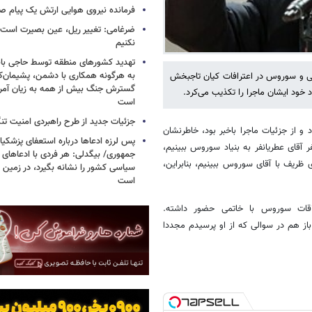
فرمانده نیروی هوایی ارتش یک پیام صا
ضرغامی: تغییر ریل، عین بصیرت اس
نکنیم
تهدید کشورهای منطقه توسط حاجی بابا
به هرگونه همکاری با دشمن، پشیمان‌کن
ی و سوروس در اعترافات کیان تاجبخش
گسترش جنگ بیش از همه به زیان آمریک
 خود ایشان ماجرا را تکذیب می‌کرد.
است
جزئیات جدید از طرح راهبردی امنیت تن
و از جزئیات ماجرا باخبر بود، خاطرنشان
پس لرزه ادعاها درباره استعفای پزشکیا
ر آقای عطریانفر به بنیاد سوروس ببینیم،
جمهوری/ بیگدلی: هر فردی با ادعاهای 
ی ظریف با آقای سوروس ببینیم، بنابراین،
سیاسی کشور را نشانه بگیرد، در زمین 
است
اقات سوروس با خاتمی حضور داشته.
از هم در سوالی که از او پرسیدم مجددا