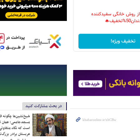
 از روش خانگی سفیدکننده
دان50%تخفیف🔥
تخفیف ویژه!
در بحث مشارکت کنید
شیخ‌نشین‌ها چگونه فک
مسجدجامعی: عمان تن
است که نگاه متفاوتی 
عربستان برادر بزرگ‌