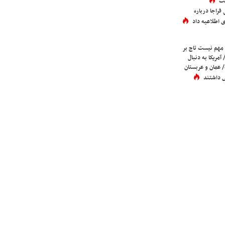
ست
فراجا درباره
 اطلاعیه داد
 مهم نیست تاج بر
 آمریکا به دنبال
عمان و عربستان
 داشتند
 نقل مطالب با ذکر منبع بلامانع است.
Copyright © 2025 kha