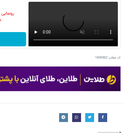
رونمایی
دن
کد مطلب
1600462