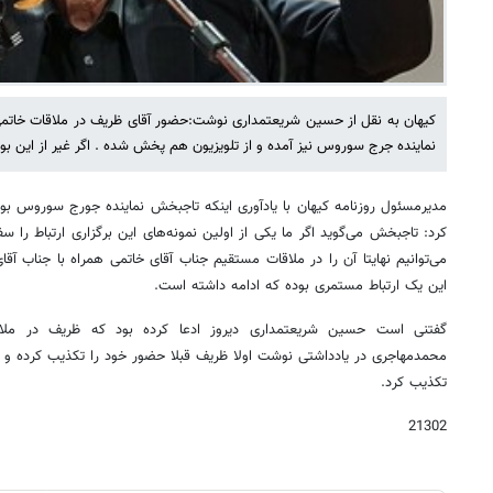
کیهان به نقل از حسین شریعتمداری نوشت:حضور آقای ظریف در ملاقات خاتم
نماینده جرج سوروس نیز آمده و از تلویزیون هم پخش شده . اگر غیر از این بود
مدیرمسئول روزنامه کیهان با یادآوری اینکه تاجبخش نماینده جورج سوروس بود 
کرد: تاجبخش می‌گوید اگر ما یکی از اولین نمونه‌های این برگزاری ارتباط را سف
می‌توانیم نهایتا آن را در ملاقات مستقیم جناب آقای خاتمی همراه با جناب آقا
این یک ارتباط مستمری بوده که ادامه داشته است.
گفتنی است حسین شریعتمداری دیروز ادعا کرده بود که ظریف در مل
محمدمهاجری در یادداشتی نوشت اولا ظریف قبلا حضور خود را تکذیب کرده و ب
تکذیب کرد.
21302