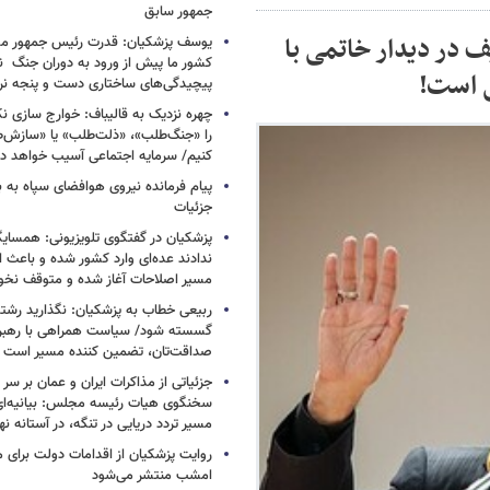
جمهور سابق
 در دیدار خاتمی با
یوسف پزشکیان: قدرت رئیس‌ جمهور م
کشور ما پیش از ورود به دوران جنگ نیز
ی است!
پیچیدگی‌های ساختاری دست و پنجه نرم 
چهره نزدیک به قالیباف: خوارج سازی نکن
را «جنگ‌طلب»، «ذلت‌طلب» یا «سازش
کنیم/ سرمایه اجتماعی آسیب خواهد دید
پیام فرمانده نیروی هوافضای سپاه به
جزئیات
پزشکیان در گفتگوی تلویزیونی: همسایگا
ندادند عده‌ای وارد کشور شده و باعث
مسیر اصلاحات آغاز شده و متوقف نخو
ربیعی خطاب به پزشکیان: نگذارید رشته
گسسته شود/ سیاست همراهی با رهبری
صداقت‌تان، تضمین کننده مسیر است
جزئیاتی از مذاکرات ایران و عمان بر سر 
سخنگوی هیات رئیسه مجلس: بیانیه‌ا
مسیر تردد دریایی در تنگه، در آستانه 
روایت پزشکیان از اقدامات دولت برای
امشب منتشر می‌شود