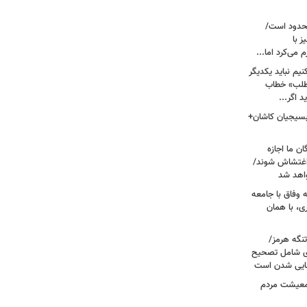
حدود است/
 با
می‌کرد اما...
یم نباید یکدیگر
‌طلب» خطاب
 اگر...
 بسیجیان کاشان+
ن ما اجازه
 اغتشاش شوند/
اهد شد
 وفاق با جامعه
، با همان
تنگه هرمز/
ی شامل تصحیح
نهایی شدن است
 معیشت مردم