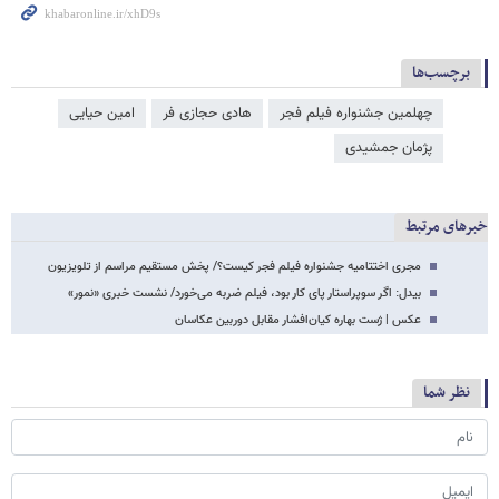
برچسب‌ها
چهلمین جشنواره فیلم فجر
هادی حجازی فر
امین حیایی
پژمان جمشیدی
خبرهای مرتبط
مجری اختتامیه جشنواره فیلم فجر کیست؟/ پخش مستقیم مراسم از تلویزیون
بیدل: اگر سوپراستار پای کار بود، فیلم ضربه می‌خورد/ نشست خبری «نمور»
عکس | ژست بهاره کیان‌افشار مقابل دوربین عکاسان
نظر شما