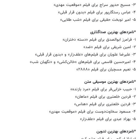
۳- مسیح حدپور سراج برای فیلم «موقعیت مهدی»
۴- عباس رستگارپور برای فیلم «بدون قرار قبلی»
۵- امیر نوبخت حقیقی برای فیلم «شب طلایی»
*نامزدهای بهترین صداگذاری
۱- فرامرز ابوالصدق برای فیلم «دسته دختران»
۲- امین شریفی برای فیلم «ضد»
۳- علیرضا علویان برای فیلم‌های «علف‌زار» و «بدون قرار قبلی»
۴- امیرحسین قاسمی برای فیلم‌های «خائن‌کشی» و «نگهبان شب»
۵- نعیم مسچیان برای فیلم «۲۸۸۸»
*نامزدهای بهترین موسیقی متن
۱- حبیب خزایی‌فر برای فیلم «مرد بازنده»
۲- فردین خلعتبری برای فیلم «ماهان»
۳- فردین خلعتبری برای فیلم «هناس»
۴- مسعود سخاوت‌دوست برای فیلم «موقعیت مهدی»
۵- بهزاد عبدی برای فیلم «علف‌زار»
*نامزدهای بهترین تدوین
۱- ژیلا ایپکچی برای فیلم «شهرک»