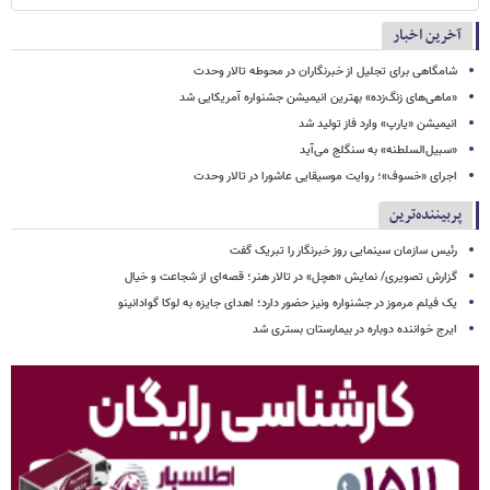
آخرین اخبار
شامگاهی برای تجلیل از خبرنگاران در محوطه تالار وحدت
«ماهی‌های زنگ‌زده» بهترین انیمیشن جشنواره آمریکایی شد
انیمیشن «یارپ» وارد فاز تولید شد
«سبیل‌السلطنه» به سنگلج می‌آید
اجرای «خسوف»؛ روایت موسیقایی عاشورا در تالار وحدت
پربیننده‌ترین
رئیس سازمان سینمایی روز خبرنگار را تبریک گفت
گزارش تصویری/ نمایش «هچل» در تالار هنر؛ قصه‌ای از شجاعت و خیال
یک فیلم مرموز در جشنواره ونیز حضور دارد؛ اهدای جایزه به لوکا گوادانینو
ایرج خواننده دوباره در بیمارستان بستری شد