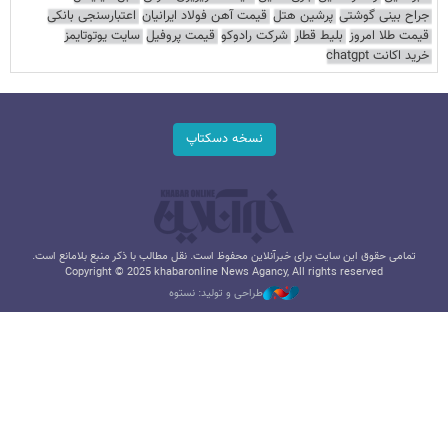
جراح بینی گوشتی
پرشین هتل
قیمت آهن فولاد ایرانیان
اعتبارسنجی بانکی
قیمت طلا امروز
بلیط قطار
شرکت رادوکو
قیمت پروفیل
سایت یوتوتایمز
خرید اکانت chatgpt
نسخه دسکتاپ
تمامی حقوق این سایت برای خبرآنلاین محفوظ است. نقل مطالب با ذکر منبع بلامانع است.
Copyright © 2025 khabaronline News Agancy, All rights reserved
طراحی و تولید: نستوه