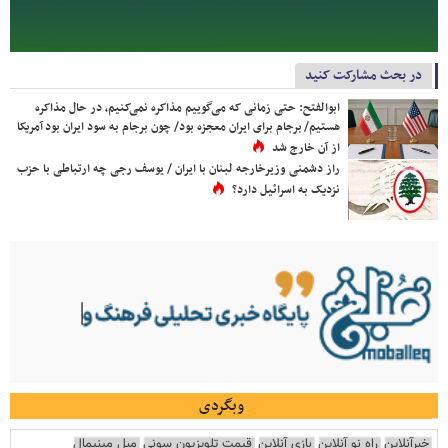
در بحث مشارکت کنید
ابوالفتح: حتی زمانی که می‌گوییم مذاکره نمی‌کنیم، در حال مذاکره
هستیم/ برجام برای ایران معجزه بود/ چون برجام به سود ایران بود آمریکا
از آن خارج شد
راز دشمنی وزیرخارجه لبنان با ایران / یوسف رجی چه ارتباطی با حزب
نزدیک به اسرائیل دارد؟
وبگردی
خبرآنلاین
راه نو آنلاین
بازی آنلاین
قیمت تلویزیون سونی
مبل مینیمال