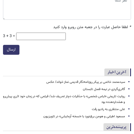
*
لطفا حاصل عبارت را در جعبه متن روبرو وارد کنید
3 + 3 =
ارسال
آخرین اخبار
سیدمحمد خاتمی بر پیکر روزنامه‌نگار قدیمی نماز خواند/ عکس
گالری‌گردی در نیمه فصل تابستان
روایت تاریخی «لباس شخصی» با حذفیات دچار تحریف شد/ فیلمی که در زمان خود اثری پیش‌رو
و هشداردهنده بود
علی منتظری به رادیو رفت
مسعود اطیابی و هومن برق‌نورد با «نسخه آزمایشی» در تلویزیون
پربیننده‌ترین