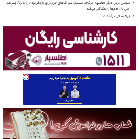
سوسن پرور: دیگر «عاشق» حرفه‌ام نیستم/ شو آف‌های لازم برای بازیگر بودن را ندارم/ مِهر هم
مثل نان آدم‌ها را نمک‌گیر می‌کند
ژیلا هدائی درگذشت