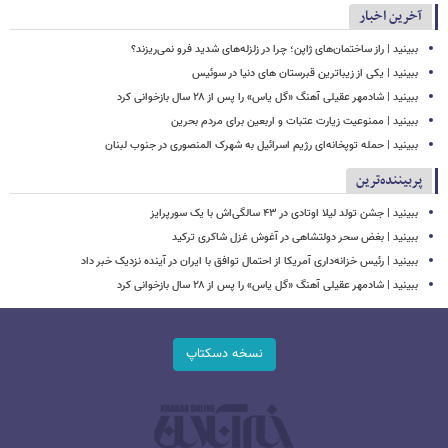
آخرین اخبار
ببینید | راز ساختمان‌های ژاپن؛ چرا در زلزله‌های شدید فرو نمی‌ریزند؟
ببینید | یکی از زیباترین قبرستان های دنیا در سوئیس
ببینید | شادمهر عقیلی آهنگ «گل یاس» را پس از ۲۸ سال بازخوانی کرد
ببینید | ممنوعیت زیارت عتبات و اربعین برای مردم بحرین
ببینید | حمله توپخانه‌ای رژیم اسرائیل به شهرک المنصوری در جنوب لبنان
پربیننده‌ترین
ببینید | جشن تولد لیلا اوتادی در ۴۳ سالگی‌اش با یک سورپرایز
ببینید | بغض سحر دولتشاهی در آغوش غزل شاکری ترکید
ببینید | رئیس خزانه‌داری آمریکا از احتمال توافق با ایران در آینده نزدیک خبر داد
ببینید | شادمهر عقیلی آهنگ «گل یاس» را پس از ۲۸ سال بازخوانی کرد
نسخه دسکتاپ