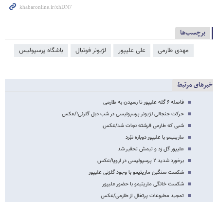
برچسب‌ها
مهدی طارمی
علی علیپور
لژیونر فوتبال
باشگاه پرسپولیس
خبرهای مرتبط
فاصله ۶ گله علیپور تا رسیدن به طارمی
حرکت جنجالی لژیونر پرسپولیسی در شب دبل گلزنی!/عکس
شبی که طارمی فرشته نجات شد/عکس
ماریتیمو با علیپور دوباره نبُرد
علیپور گل زد و تیمش تحقیر شد
برخورد شدید ۲ پرسپولیسی در اروپا/عکس
شکست سنگین ماریتیمو با وجود گلزنی علیپور
شکست خانگی ماریتیمو با حضور علیپور
تمجید مطبوعات پرتغال از طارمی/عکس