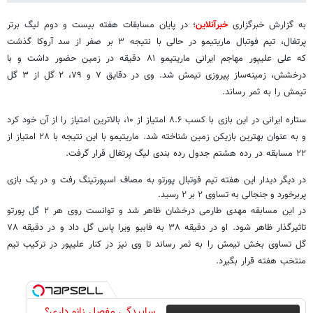
به گزارش خبرگزاری
خبرآنلاین
؛ در پایان مسابقات هفته بیست و دوم لیگ برتر
پرتغال، تیم فوتبال ماریتیمو در حالی با نتیجه ۳ بر صفر از سد آروکا گذشت
که علی علیپور مهاجم ایرانی ماریتیمو ۸۱ دقیقه در زمین حضور داشت و با
درخشش، زمینه‌ساز پیروزی تیمش شد. وی در دقایق ۷ و ۷۹، ۲ گل از ۳ گل
تیمش را به ثمر رساند.
ستاره ایرانی در این بازی با کسب ۸.۶ امتیاز از ۱۰، بالاترین امتیاز را از آن خود کرد
و به عنوان بهترین بازیکن زمین شناخته شد. ماریتیمو با این نتیجه با ۲۸ امتیاز از
۲۲ مسابقه در رده هشتم جدول رده بندی لیگ پرتغال قرار گرفت.
در دیگر دیدار این هفته تیم فوتبال پورتو به مصاف اسپورتینگ رفت و در یک بازی
پربرخورد و جنجالی به تساوی ۲ بر ۲ رسید.
در این مسابقه مهدی طارمی درخشان ظاهر شد و توانست روی هر ۲ گل پورتو
تاثیرگذار ظاهر شود. او در دقیقه ۳۸ به فابیو ویرا پاس گل داد و در دقیقه ۷۸
گل تساوی بخش تیمش را به ثمر رساند تا وی نیز در کنار علیپور در ترکیب تیم
منتخب هفته قرار بگیرد.
ساییدگی مفصل زانو داری؟