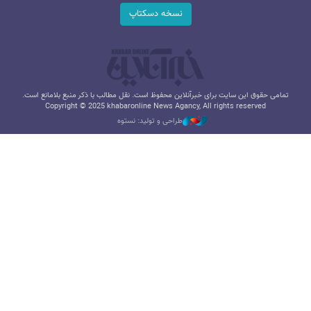
نسخه دسکتاپ
تمامی حقوق این سایت برای خبرآنلاین محفوظ است. نقل مطالب با ذکر منبع بلامانع است.
Copyright © 2025 khabaronline News Agancy, All rights reserved
طراحی و تولید: نستوه