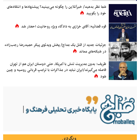
شما نظر بدهید/ خبرآنلاین را چگونه می‌بینید؟ پیشنهادها و انتقادهای
خود را بگویید
قوه قضائیه: آقای خرازی به دادگاه ویژه روحانیت احضار شد
جزئیات جدید از قتل یک مداح/ پخش ویدئوی پیکر حمیدرضا رجب‌زاده
در شبکه‌های معاند
ظریف: بدون مدیریت تنش با آمریکا، حتی دوستان ایران هم از تهران
فاصله می‌گیرند/ایران نباید در مذاکرات با ترامپ قربانی روسیه و چین
شود
وبگردی