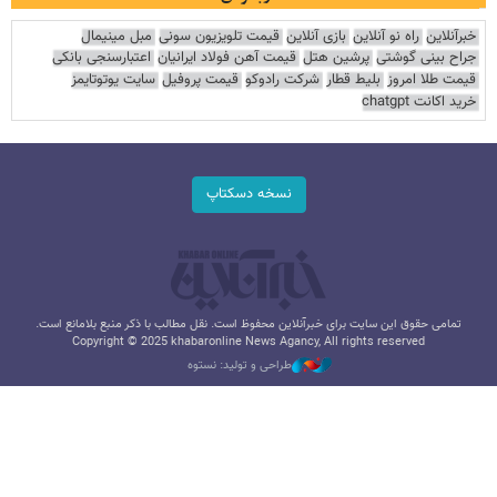
خبرآنلاین
راه نو آنلاین
بازی آنلاین
قیمت تلویزیون سونی
مبل مینیمال
جراح بینی گوشتی
پرشین هتل
قیمت آهن فولاد ایرانیان
اعتبارسنجی بانکی
قیمت طلا امروز
بلیط قطار
شرکت رادوکو
قیمت پروفیل
سایت یوتوتایمز
خرید اکانت chatgpt
نسخه دسکتاپ
تمامی حقوق این سایت برای خبرآنلاین محفوظ است. نقل مطالب با ذکر منبع بلامانع است.
Copyright © 2025 khabaronline News Agancy, All rights reserved
طراحی و تولید: نستوه