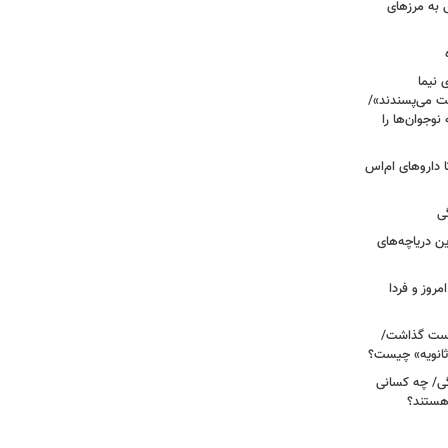
 به مرزهای
 نیما
ت می‌پسندند»/
وجوان‌ها را
های پراکنده دارویی؛ از فاکتور ۸ تا داروهای ام‌اس
ی
 آبی/ بهترین دریاچه‌های
مروز و فردا
دوم روی دست گذاشت/
ثانویه» چیست؟
ی/ چه کسانی
 هستند؟