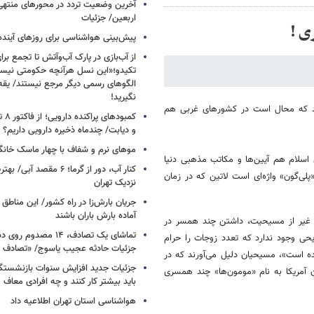
آخرین وضعیت تردد در محورهای منتهی
اربعین/ جزئیات
ی !
پیش‌بینی هواشناسی برای روزهای آینده
از آب‌بازی در پارک آب‌وآتش تا تجمع برای
تکیدو؛«این نسل هرآنچه حکومتی نیس
الگوهای رسمی دیگر مرجع نیستند/ یقه ن
نگیرید!
ند که محال است در کشور‌های غربی هم
کمبود
و دیابت/ چندماه ذخیره دارویی داریم؟
موهای نرم و شفاف با چهار ماسک خانگ
 اسلام هم آیین‌ها و مکاتب مذهبی دنیا
کنار آب، دور از گرما؛ ۶ مقصد
لی‌گون» واژه‌ای است لاتین که در زمان
نزدیک تهران
جریان بارش‌زا در راه کشور/ این مناطق ا
آماده بارش باران باشند
ه غیر از مسیحیت، داشتن چند همسر در
تماشای یک تصادف، ۱۴ مص
ی وجود ندارد که تعدد زوجات را حرام
جزئیات حادثه عجیب یاسوج/ «تصادف 
ده است»، مسیحیان دلیل می‌آورند که در
جزئیات جدید افزایش سنوات بازنشستگ
 آمریکا به نام «مومون‌ها» چند همسری
باید بیشتر کار کنند و چه افرادی معاف
هواشناسی استان تهران اطلاعیه داد