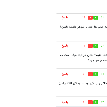
پاسخ
15
31
شه خانم ها چند تا شوهر داشته باشن؟
پاسخ
11
27
مالک کنیم؟ مثلن در تبت عرف است که
امعه ی خودمان؟
پاسخ
6
14
انم و زندگی درست وحلال افتخار امیز
پاسخ
4
12