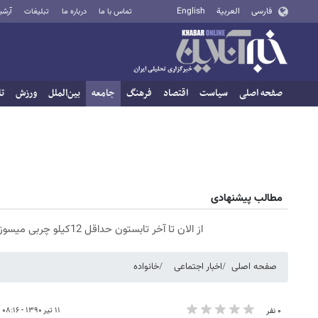
فارسی
العربية
English
تماس با ما
درباره ما
تبلیغات
آرشی
صفحه اصلی
سیاست
اقتصاد
فرهنگ
جامعه
بین‌الملل
ورزش
تا
مطالب پیشنهادی
از الان تا آخر تابستون حداقل 12کیلو چربی میسوزونی🧨
صفحه اصلی
اخبار اجتماعی
خانواده
۱۱ تیر ۱۳۹۰ - ۰۸:۱۶
۰ نفر