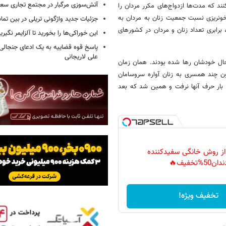
آتش‌سوزی مرگبار در مجتمع تجاری سع
د که مدت‌ها ازدواج‌های مکرر مردان را
خونریزی نسبت جمعیت زنان به مردان به
جزئیات جدید واژگونی تریلی در بین تما
ایی که به دلیل کشته شدن مردن زیادی در آن برهه 30 ساله، برابری تعداد زنان و مردان در کشور‌های
این خوراکی‌ها را بخورید تا آلزایمر نگیری
پاسخ قوه قضاییه به یک ادعای جنجالی 
علی لاریجانی
یوه بی‌سروهمسر به حال خودشان رها شده بودند. همان زمان
ون چند همسری به زنان آواره سروسامان
 بار حرف آنها نرفت و همین شد که بعد
 از روش خانگی سفیدکننده
دان50%تخفیف🔥
تخفیف ویژه!