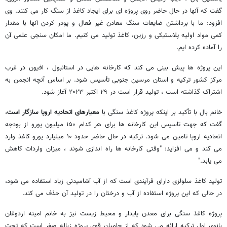
گفت که آنها در حال حاضر روی پروژه ای برای ایجاد کاغذ از سنگ کار می کنند. وی
افزود: ما با برداشتن ضایعات سنگ معادن غیر فعال و پودر کردن آنها با مقدار
کمی مواد اولیه پلاستیکی و رزین، کاغذ تولید می کنیم. ما امکان سنجی علمی آن
را آماده کرده ایم.
این پروژه ها پیش بینی می کند که کارخانه هایی در استانبول ، افیون در غرب
مرکز کشور ترکیه و استان مرسین جنوبی تأسیس شود. بر اساس آنچه انجمن به
اشتراک گذاشته است ، تولید قرار است در ۲۹ اکتبر ۲۰۲۳ آغاز شود.
خانم بال با تأکید بر اینکه پروژه کاغذ سنگی با
معیارهای اتحادیه اروپا سازگار است
،
گفت که جهت تاسیس این کارخانه ها برای هر کدام ۱۵۰ میلیون یورو از بودجه
اتحادیه اروپا تامین می شود. ترکیه در حال حاضر حدود ۱۰ میلیارد یورو کاغذ وارد
می کند و می افزاید: "وقتی کارخانه ها راه اندازی شوند ، میزان واردات کاهش
می یابد."
تولید کاغذ سلولزی دارای فرآیندی است که از آب آشامیدنی زیاد استفاده می شود،
در حالی که این پروژه استفاده از آب و درختان را در تولید آن حذف می کند.
پروژه کاغذ سنگی برای معدن پایدار و محیط زیست نیز به خانم امینه اردوغان
بانوی اول ترکیه ارائه می شود که از حامیان قوی پروژه زباله صفر است که تحت