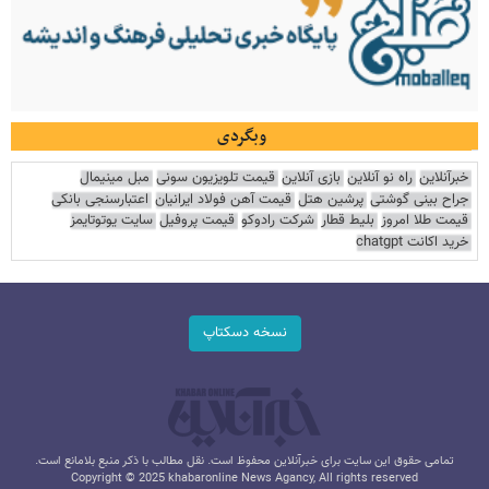
وبگردی
خبرآنلاین
راه نو آنلاین
بازی آنلاین
قیمت تلویزیون سونی
مبل مینیمال
جراح بینی گوشتی
پرشین هتل
قیمت آهن فولاد ایرانیان
اعتبارسنجی بانکی
قیمت طلا امروز
بلیط قطار
شرکت رادوکو
قیمت پروفیل
سایت یوتوتایمز
خرید اکانت chatgpt
نسخه دسکتاپ
تمامی حقوق این سایت برای خبرآنلاین محفوظ است. نقل مطالب با ذکر منبع بلامانع است.
Copyright © 2025 khabaronline News Agancy, All rights reserved