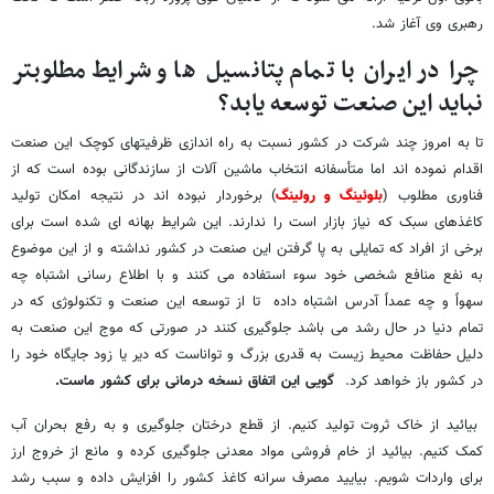
رهبری وی آغاز شد.
چرا در ایران با تمام پتانسیل ها و شرایط مطلوبتر
نباید این صنعت توسعه یابد؟
تا به امروز چند شرکت در کشور نسبت به راه اندازی ظرفیتهای کوچک این صنعت
اقدام نموده اند اما متأسفانه انتخاب ماشین آلات از سازندگانی بوده است که از
فناوری مطلوب (
بلوئینگ و رولینگ
) برخوردار نبوده اند در نتیجه امکان تولید
کاغذهای سبک که نیاز بازار است را ندارند. این شرایط بهانه ای شده است برای
برخی از افراد که تمایلی به پا گرفتن این صنعت در کشور نداشته و از این موضوع
به نفع منافع شخصی خود سوء استفاده می کنند و با اطلاع رسانی اشتباه چه
سهواً و چه عمداً آدرس اشتباه داده تا از توسعه این صنعت و تکنولوژی که در
تمام دنیا در حال رشد می باشد جلوگیری کنند در صورتی که موج این صنعت به
دلیل حفاظت محیط زیست به قدری بزرگ و تواناست که دیر یا زود جایگاه خود را
در کشور باز خواهد کرد.
گویی این اتفاق نسخه درمانی برای کشور ماست.
بیائید از خاک ثروت تولید کنیم. از قطع درختان جلوگیری و به رفع بحران آب
کمک کنیم. بیائید از خام فروشی مواد معدنی جلوگیری کرده و مانع از خروج ارز
برای واردات شویم. بیایید مصرف سرانه کاغذ کشور را افزایش داده و سبب رشد