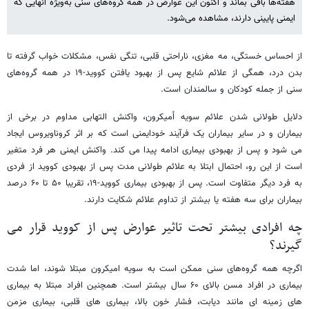
هفته‌ها باقی بماند و اکنون این عوارض در همه گروه‌های سنی به‌ویژه آنهایی که
ایمنی پایینی دارند، مشاهده می‌شود.
از احساس خستگی، مه مغزی، ناراحتی قلبی، تنگی نفس، مشکلات خواب گرفته تا
بدن درد، همگی از علائم شایع پس از بهبود یافتن کووید-۱۹ در همه گروه‌های
سنی از جمله کودکان و سالمندان است.
دلایل طولانی شدن علائم سویه اُمیکرون، واکنش التهابی مداوم در برخی از
بیماران و در سایر بیماران یک فرآیند خودایمنی است که بر اثر کروناویروس ایجاد
می شود و پس از بهبودی بیماری ادامه پیدا می کند. واکنش ایمنی هر فرد متغیر
است از این رو، احتمال ابتلا به علائم طولانی مدت پس از بهبودی کووید از فردی
به فرد دیگر متفاوت است. پس از بهبودی بیماری کووید-۱۹، تقریبا ۵۰ تا ۶۰ درصد
بیماران برای سه هفته یا بیشتر از تداوم علائم شکایت دارند.
چه افرادی بیشتر تحت تاثیر عوارض پس از کووید قرار می
گیرند؟
اگرچه همه گروه‌های سنی ممکن است به سویه امیکرون مبتلا شوند، اما شدت
بیماری در افراد مسن بالای ۶۰ سال بیشتر است. همچنین افراد مبتلا به بیماری
های زمینه ای مانند دیابت، فشار خون بالا، بیماری های قلبی، بیماری مزمن