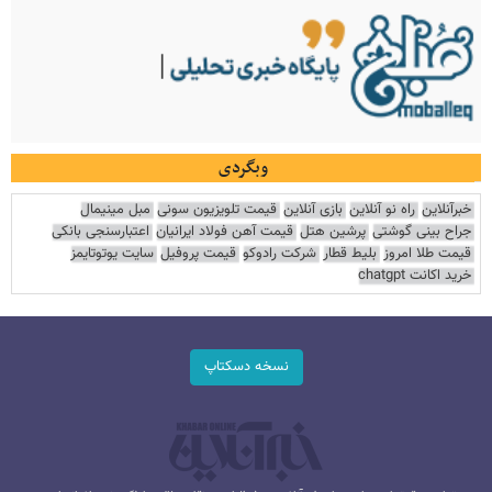
وبگردی
خبرآنلاین
راه نو آنلاین
بازی آنلاین
قیمت تلویزیون سونی
مبل مینیمال
جراح بینی گوشتی
پرشین هتل
قیمت آهن فولاد ایرانیان
اعتبارسنجی بانکی
قیمت طلا امروز
بلیط قطار
شرکت رادوکو
قیمت پروفیل
سایت یوتوتایمز
خرید اکانت chatgpt
نسخه دسکتاپ