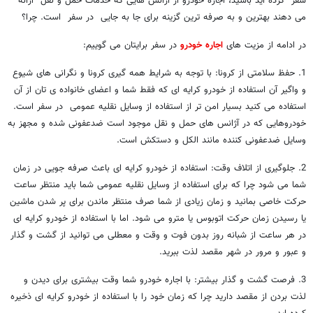
سفر کرده اید باشید، اجاره خودرو از آژانس هایی که خدمات حمل و نقل ارائه
می دهند بهترین و به صرفه ترین گزینه برای جا به جایی در سفر است. چرا؟
در ادامه از مزیت های
اجاره خودرو
در سفر برایتان می گوییم:
1. حفظ سلامتی از کرونا: با توجه به شرایط همه گیری کرونا و نگرانی های شیوع
و واگیر آن استفاده از خودرو کرایه ای که فقط شما و اعضای خانواده ی تان از آن
استفاده می کنید بسیار امن تر از استفاده از وسایل نقلیه عمومی در سفر است.
خودروهایی که در آژانس های حمل و نقل موجود است ضدعفونی شده و مجهز به
وسایل ضدعفونی کننده مانند الکل و دستکش است.
2. جلوگیری از اتلاف وقت: استفاده از خودرو کرایه ای باعث صرفه جویی در زمان
شما می شود چرا که برای استفاده از وسایل نقلیه عمومی شما باید منتظر ساعت
حرکت خاصی بمانید و زمان زیادی از شما صرف منتظر ماندن برای پر شدن ماشین
یا رسیدن زمان حرکت اتوبوس یا مترو می شود. اما با استفاده از خودرو کرایه ای
در هر ساعت از شبانه روز بدون فوت و وقت و معطلی می توانید از گشت و گذار
و عبور و مرور در شهر مقصد لذت ببرید.
3. فرصت گشت و گذار بیشتر: با اجاره خودرو شما وقت بیشتری برای دیدن و
لذت بردن از مقصد دارید چرا که زمان خود را با استفاده از خودرو کرایه ای ذخیره