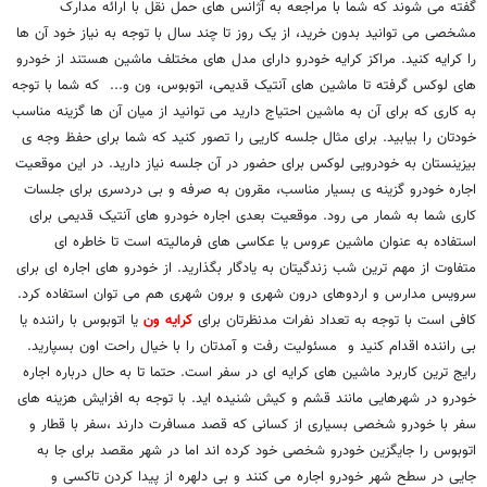
گفته می شوند که شما با مراجعه به آژانس های حمل نقل با ارائه مدارک
مشخصی می توانید بدون خرید، از یک روز تا چند سال با توجه به نیاز خود آن ها
را کرایه کنید. مراکز کرایه خودرو دارای مدل های مختلف ماشین هستند از خودرو
های لوکس گرفته تا ماشین های آنتیک قدیمی، اتوبوس، ون و... که شما با توجه
به کاری که برای آن به ماشین احتیاج دارید می توانید از میان آن ها گزینه مناسب
خودتان را بیابید. برای مثال جلسه کاریی را تصور کنید که شما برای حفظ وجه ی
بیزینستان به خودرویی لوکس برای حضور در آن جلسه نیاز دارید. در این موقعیت
اجاره خودرو گزینه ی بسیار مناسب، مقرون به صرفه و بی دردسری برای جلسات
کاری شما به شمار می رود. موقعیت بعدی اجاره خودرو های آنتیک قدیمی برای
استفاده به عنوان ماشین عروس یا عکاسی های فرمالیته است تا خاطره ای
متفاوت از مهم ترین شب زندگیتان به یادگار بگذارید. از خودرو های اجاره ای برای
سرویس مدارس و اردوهای درون شهری و برون شهری هم می توان استفاده کرد.
کافی است با توجه به تعداد نفرات مدنظرتان برای
کرایه ون
یا اتوبوس با راننده یا
بی راننده اقدام کنید و مسئولیت رفت و آمدتان را با خیال راحت اون بسپارید.
رایج ترین کاربرد ماشین های کرایه ای در سفر است. حتما تا به حال درباره اجاره
خودرو در شهرهایی مانند قشم و کیش شنیده اید. با توجه به افزایش هزینه های
سفر با خودرو شخصی بسیاری از کسانی که قصد مسافرت دارند ،سفر با قطار و
اتوبوس را جایگزین خودرو شخصی خود کرده اند اما در شهر مقصد برای جا به
جایی در سطح شهر خودرو اجاره می کنند و بی دلهره از پیدا کردن تاکسی و