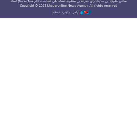
تمامی حقوق این سایت برای خبرآنلاین محفوظ است. نقل مطالب با ذکر منبع بلامانع است.
Copyright © 2025 khabaronline News Agancy, All rights reserved
طراحی و تولید: نستوه