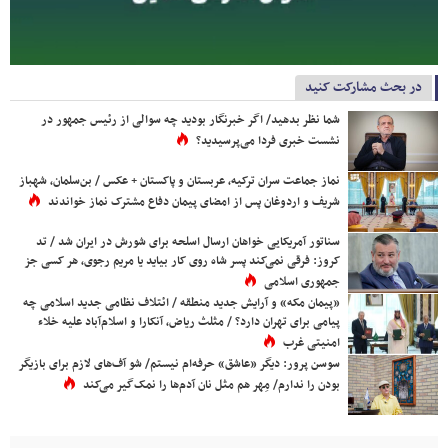
در بحث مشارکت کنید
شما نظر بدهید/ اگر خبرنگار بودید چه سوالی از رئیس جمهور در
نشست خبری فردا می‌پرسیدید؟
نماز جماعت سران ترکیه، عربستان و پاکستان + عکس / بن‌سلمان، شهباز
شریف و اردوغان پس از امضای پیمان دفاع مشترک نماز خواندند
سناتور آمریکایی خواهان ارسال اسلحه برای شورش در ایران شد / تد
کروز: فرقی نمی‌کند پسر شاه روی کار بیاید یا مریم رجوی، هر کسی جز
جمهوری اسلامی
«پیمان مکه» و آرایش جدید منطقه / ائتلاف نظامی جدید اسلامی چه
پیامی برای تهران دارد؟ / مثلث ریاض، آنکارا و اسلام‌آباد علیه خلاء
امنیتی غرب
سوسن پرور: دیگر «عاشق» حرفه‌ام نیستم/ شو آف‌های لازم برای بازیگر
بودن را ندارم/ مِهر هم مثل نان آدم‌ها را نمک‌گیر می‌کند