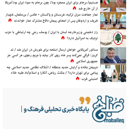
هستیم/ برجام برای ایران معجزه بود/ چون برجام به سود ایران بود آمریکا
از آن خارج شد
نماز جماعت سران ترکیه، عربستان و پاکستان + عکس / بن‌سلمان، شهباز
شریف و اردوغان پس از امضای پیمان دفاع مشترک نماز خواندند
راز دشمنی وزیرخارجه لبنان با ایران / یوسف رجی چه ارتباطی با حزب
نزدیک به اسرائیل دارد؟
سناتور آمریکایی خواهان ارسال اسلحه برای شورش در ایران شد / تد
کروز: فرقی نمی‌کند پسر شاه روی کار بیاید یا مریم رجوی، هر کسی جز
جمهوری اسلامی
«پیمان مکه» و آرایش جدید منطقه / ائتلاف نظامی جدید اسلامی چه
پیامی برای تهران دارد؟ / مثلث ریاض، آنکارا و اسلام‌آباد علیه خلاء
امنیتی غرب