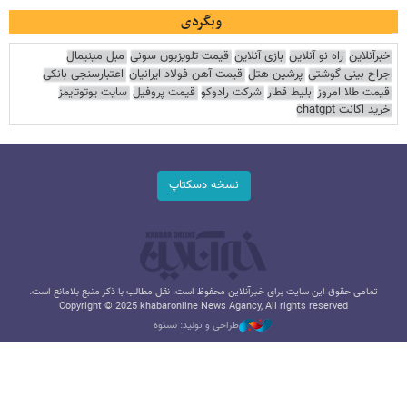
وبگردی
خبرآنلاین
راه نو آنلاین
بازی آنلاین
قیمت تلویزیون سونی
مبل مینیمال
جراح بینی گوشتی
پرشین هتل
قیمت آهن فولاد ایرانیان
اعتبارسنجی بانکی
قیمت طلا امروز
بلیط قطار
شرکت رادوکو
قیمت پروفیل
سایت یوتوتایمز
خرید اکانت chatgpt
نسخه دسکتاپ
تمامی حقوق این سایت برای خبرآنلاین محفوظ است. نقل مطالب با ذکر منبع بلامانع است.
Copyright © 2025 khabaronline News Agancy, All rights reserved
طراحی و تولید: نستوه