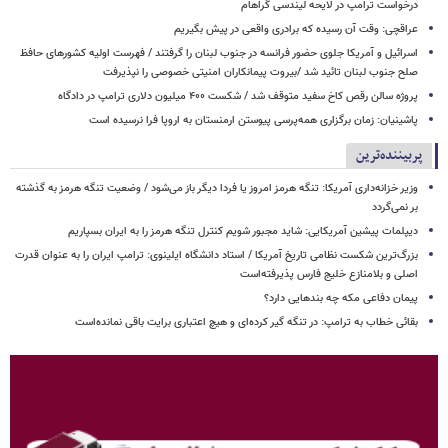
درخواست ترامپ در لایحه لیندسی گراهام
عراقچی: وقت آن رسیده که برادری واقعی در پیش بگیریم
اسرائیل و آمریکا جلوی حضور فرانسه در جنوب لبنان را گرفتند / فهرست اولیه کشورهای حافظ
صلح جنوب لبنان تائید شد /بیروت پیمانکاران امنیتی خصوصی را نپذیرفت
پروژه سالن رقص کاخ سفید متوقف شد / شکست ۴۰۰ میلیون دلاری ترامپ در دادگاه
پاشینیان: زمان برگزاری همه‌پرسی پیوستن ارمنستان به اروپا فرا نرسیده است
پربیننده‌ترین
وزیر خزانه‌داری آمریکا: تنگه هرمز امروز یا فردا دیگر باز می‌شود / وضعیت تنگه هرمز به گذشته
بر نمی‌گردد
دیپلمات پیشین آمریکایی: شاید مجبور شویم کنترل تنگه هرمز را به ایران بسپاریم
بزرگ‌ترین شکست نظامی تاریخ آمریکا / استاد دانشگاه ایلینوی: ترامپ ایران را به عنوان قدرت
اصلی و بلامنازع خلیج فارس پذیرفته‌است
پیمان دفاعی مکه چه بندهایی دارد؟
بقائی خطاب به ترامپ: در تنگه گیر کرده‌ای و هیچ اعتباری برایت باقی نمانده‌است