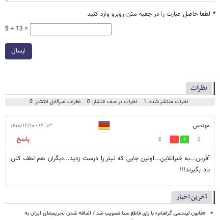
*
لطفا حاصل عبارت را در جعبه متن روبرو وارد کنید
5 + 13 =
ارسال
نظرات
نظرات منتشر شده: 1
نظرات در صف انتشار: 0
نظرات غیرقابل انتشار: 0
مهندس
۱۳:۱۳ - ۱۴۰۰/۱۲/۱۰
پاسخ
0
2
آفرین...به خبرانلاین...اولین جایی که تیتر را درست زدید...دیگران هم لطف کنن
یاد بگیرند!!!
آخرین اخبار
«قانون لیندسی گراهام» با رای قاطع سنا تصویب شد / اضافه شدن تحریم‌های ایران به