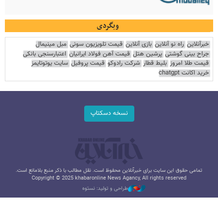
وبگردی
خبرآنلاین
راه نو آنلاین
بازی آنلاین
قیمت تلویزیون سونی
مبل مینیمال
جراح بینی گوشتی
پرشین هتل
قیمت آهن فولاد ایرانیان
اعتبارسنجی بانکی
قیمت طلا امروز
بلیط قطار
شرکت رادوکو
قیمت پروفیل
سایت یوتوتایمز
خرید اکانت chatgpt
نسخه دسکتاپ
تمامی حقوق این سایت برای خبرآنلاین محفوظ است. نقل مطالب با ذکر منبع بلامانع است.
Copyright © 2025 khabaronline News Agancy, All rights reserved
طراحی و تولید: نستوه