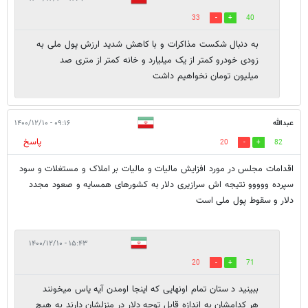
33
40
به دنبال شکست مذاکرات و با کاهش شدید ارزش پول ملی به
زودی خودرو کمتر از یک میلیارد و خانه کمتر از متری صد
میلیون تومان نخواهیم داشت
عبدالله
۰۹:۱۶ - ۱۴۰۰/۱۲/۱۰
پاسخ
20
82
اقدامات مجلس در مورد افزایش مالیات و مالیات بر املاک و مستغلات و سود
سپرده ووووو نتیجه اش سرازیری دلار به کشورهای همسایه و صعود مجدد
دلار و سقوط پول ملی است
۱۵:۴۳ - ۱۴۰۰/۱۲/۱۰
20
71
ببینید د ستان تمام اونهایی که اینجا اومدن آیه یاس میخونند
هر کدامشان به اندازه قابل توجه دلار در منزلشان دارند به هیچ