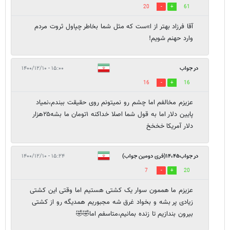
20
61
آقا فرزاد بهتر از ا»ست که مثل شما بخاطر چپاول ثروت مردم
وارد حهنم شویم!
در جواب
۱۵:۰۰ - ۱۴۰۰/۱۲/۱۰
16
16
عزیزم مخالفم اما چشم رو نمیتونم روی حقیقت ببندم،نمیاد
پایین دلار اما به قول شما اصلا خداکنه ۱تومان ما بشه۲۵هزار
دلار آمریکا خخخخ
در جواب۱۴،۴۵(فری دومین جواب)
۱۵:۲۴ - ۱۴۰۰/۱۲/۱۰
7
20
عزیزم ما هممون سوار یک کشتی هستیم اما وقتی این کشتی
زیادی پر بشه و بخواد غرق شه مجبوریم همدیگه رو از کشتی
بیرون بندازیم تا زنده بمانیم،متاسفم اما🤣🤣