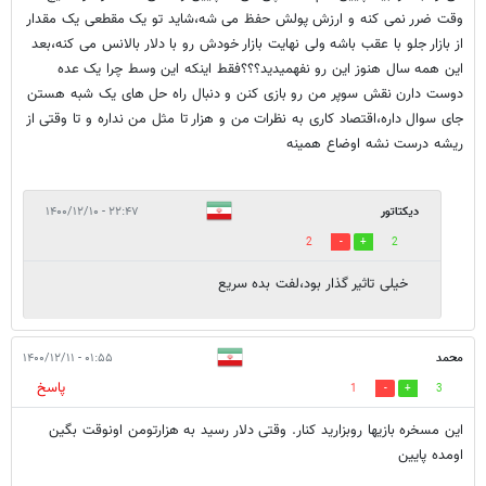
وقت ضرر نمی کنه و ارزش پولش حفظ می شه،شاید تو یک مقطعی یک مقدار
از بازار جلو با عقب باشه ولی نهایت بازار خودش رو با دلار بالانس می کنه،بعد
این همه سال هنوز این رو نفهمیدید؟؟؟فقط اینکه این وسط چرا یک عده
دوست دارن نقش سوپر من رو بازی کنن و دنبال راه حل های یک شبه هستن
جای سوال داره،اقتصاد کاری به نظرات من و هزار تا مثل من نداره و تا وقتی از
ریشه درست نشه اوضاع همینه
دیکتاتور
۲۲:۴۷ - ۱۴۰۰/۱۲/۱۰
2
2
خیلی تاثیر گذار بود،لفت بده سریع
محمد
۰۱:۵۵ - ۱۴۰۰/۱۲/۱۱
پاسخ
1
3
این مسخره بازیها روبزارید کنار. وقتی دلار رسید به هزارتومن اونوقت بگین
اومده پایین