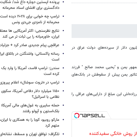
پرونده اپستین دوباره داغ شد/ شکایت 
دادگستری برای افشای اسناد محرمانه
ترامپ چه خوابی برای ۲۸
محرمانه از نامزدی جی‌دی ونس
نتایج نظرسنجی: اکثر آمریکایی ها معت
ایران، خاورمیانه را بی ثبات تر می کند
عراقچی پیام جدیدی صادر کرد + جزئیات
 یمن با همدستی برادرزاده‌اش هنگام حمله آمریکا به عراق 80 میلیون دلار از سپرده‌های دولت عراق در
رسانه پاکستانی: واشنگتن در باتلاق ایرا
است
‌جمهور یمن و "یحیی محمد صالح " فرزند
سندرز: ترامپ فاسد، آمریکا را وارد یک 
کرده است
ه "صدام " دیکتاتور یمن پیش از سقوطش در بانک‌های
ترامپ در «تروث سوشال» اعلام پیروزی 
۱۱۵۰ میلیارد دلار دفاعی آمریکا، سکو
له آمریکا به عراق در سال 2003، صالح و برادرزاده‌اش این مبلغ از دارایی‌های عراقی را
نظامی با اسرائیل؟
حمله سایبری به غول‌های مالی آمریکا؛
بلک‌استون و آپولو رفتند
مارکو روبیو، کوبا را به همکاری با ایرا
متهم کرد
 از روش خانگی سفیدکننده
تلگراف: توافق تهران و مسقط، نشانه‌ای 