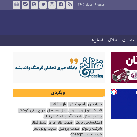
جمعه ۱۶ مرداد ۱۴۰۵
انتشارات
وبلاگ
استان‌ها
وبگردی
خبرآنلاین
راه نو آنلاین
بازی آنلاین
قیمت تلویزیون سونی
مبل مینیمال
جراح بینی گوشتی
پرشین هتل
قیمت آهن فولاد ایرانیان
اعتبارسنجی بانکی
قیمت طلا امروز
بلیط قطار
شرکت رادوکو
قیمت پروفیل
سایت یوتوتایمز
خرید اکانت chatgpt