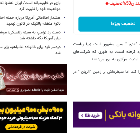
بازی در خاورمیانه است/ ایران نه‌تنها 
دان50%تخفیف🔥
موقعیت خود را تثبیت کرد
هشدار اطلاعاتی آمریکا درباره حمله اح
تخفیف ویژه!
ناتو/ منطقه بالتیک در کانون تهدید
دست رد ترامپ به سینه زلنسکی؛ موشک
برای آمریکا نگه داشته شد
ه "عدی " یمن مشهور است زیرا ریاست
دردسر تازه برای خانواده نتانیاهو، پای سار
د گرفته است، به طوری که شرکت‌های
شد
امنیت مرکزی به وی می‌دهند.
 کند اما سیطره‌اش بر زمین "الریان " در