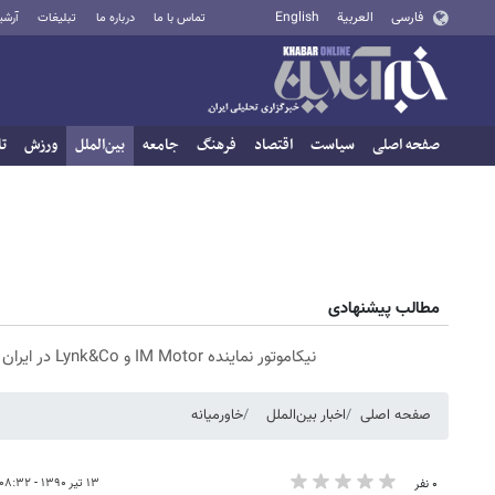
فارسی
العربية
English
تماس با ما
درباره ما
تبلیغات
آرشی
صفحه اصلی
سیاست
اقتصاد
فرهنگ
جامعه
بین‌الملل
ورزش
تا
مطالب پیشنهادی
نیکاموتور نماینده IM Motor و Lynk&Co در ایران
صفحه اصلی
اخبار بین‌الملل
خاورمیانه
۱۳ تیر ۱۳۹۰ - ۰۸:۳۲
۰ نفر