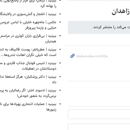
ببینید | ترامپ برای فرار از پاسخ‌گویی ب
را بهانه کرد
زاهدان
ببینید | انفجار و آتش‌سوزی در پالایشگ
عکس | ماه‌چهره خلیلی با لباس عروس د
می‌کند را منتشر کردند.
حیایی و پارسا پیروزفر
ببینید | بی‌قراری باران کوثری در مراسم 
همتیان
ببینید | عطریانفر: پوست قالیباف به اند
است که خیلی نگران اهانت تندروها...
ببینید | تنیس فوتبال جذاب قایدی و مغا
دوستانشان در تعطیلات
ببینید | دکتر پزشکیان: هرگز استعفا ندا
داد
ببینید | ادموند اختر: اگر رضائیان به پ
برمی‌گردد به شعور خودش!
ببینید | عملیات انتحاری پهپادها برای نا
زنبورها