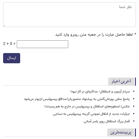
*
لطفا حاصل عبارت را در جعبه متن روبرو وارد کنید
2 + 0 =
ارسال
آخرین اخبار
سردار آزمون و استقلال؛ مذاکره‌ای در کار نبود!
پاسخ منفی پورعلی‌گنجی به پیشنهاد منصوریان/مدافع پرسپولیس لژیونر می‌شود
عکس| اسطوره‌های استقلال و پرسپولیس در خارج به هم رسیدند!
جزئیات جدید از انتقال نجومی گزینه پرسپولیس به نساجی
قمار بزرگ استقلال روی یاسر آسانی
پربیننده‌ترین