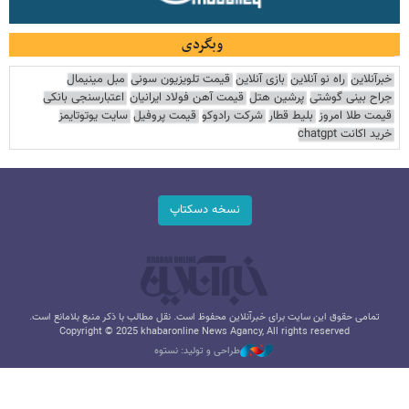
وبگردی
خبرآنلاین
راه نو آنلاین
بازی آنلاین
قیمت تلویزیون سونی
مبل مینیمال
جراح بینی گوشتی
پرشین هتل
قیمت آهن فولاد ایرانیان
اعتبارسنجی بانکی
قیمت طلا امروز
بلیط قطار
شرکت رادوکو
قیمت پروفیل
سایت یوتوتایمز
خرید اکانت chatgpt
نسخه دسکتاپ
تمامی حقوق این سایت برای خبرآنلاین محفوظ است. نقل مطالب با ذکر منبع بلامانع است.
Copyright © 2025 khabaronline News Agancy, All rights reserved
طراحی و تولید: نستوه