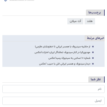
برچسب‌ها
هلند
آث میلان
خبرهای مرتبط
از حاشیه سیدروف با همسر ایرانی تا خط‌ونشان طارمی!
مهدوی‌کیا در کنار سیدورف تماشاگر ایران-امارات‌/‌عکس
شماره ۱۰ نساجی به سیدورف رسید/عکس
دیدار سیدورف و همسر ایرانی اش با حبیب /عکس
نظر شما