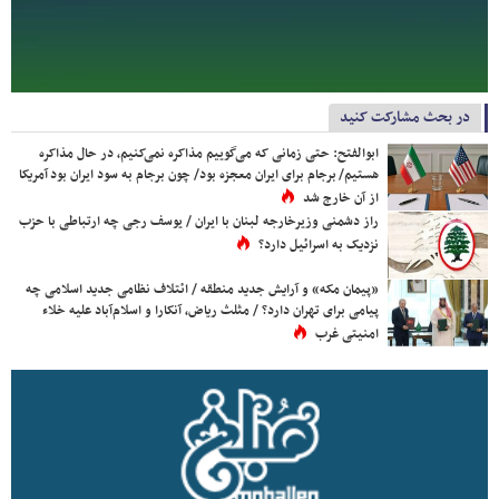
در بحث مشارکت کنید
ابوالفتح: حتی زمانی که می‌گوییم مذاکره نمی‌کنیم، در حال مذاکره
هستیم/ برجام برای ایران معجزه بود/ چون برجام به سود ایران بود آمریکا
از آن خارج شد
راز دشمنی وزیرخارجه لبنان با ایران / یوسف رجی چه ارتباطی با حزب
نزدیک به اسرائیل دارد؟
«پیمان مکه» و آرایش جدید منطقه / ائتلاف نظامی جدید اسلامی چه
پیامی برای تهران دارد؟ / مثلث ریاض، آنکارا و اسلام‌آباد علیه خلاء
امنیتی غرب