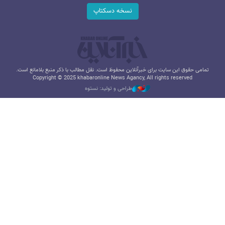
نسخه دسکتاپ
تمامی حقوق این سایت برای خبرآنلاین محفوظ است. نقل مطالب با ذکر منبع بلامانع است.
Copyright © 2025 khabaronline News Agancy, All rights reserved
طراحی و تولید: نستوه