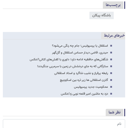
برچسب‌ها
باشگاه پیکان
خبرهای مرتبط
استقلال یا پرسپولیس؛ جام چه رنگی می‌شود؟
حیدری، قاضی دیدار حساس استقلال و گل‌گهر
شگفتی‌های حافظیه ادامه دارد؛ داوری با کفش‌های کتانی!/عکس
ستارگانی که به جای درخشش در زمین با سرمربی جنگیدند!
رابطه پرفراز و نشیب شاگرد و استاد استقلالی
گلزن استقلالی ها زیر ذره بین اسکوچیچ
محکومیت جدید پرسپولیس
دزد به ماشین امیر قلعه نویی زد/عکس
نظر شما