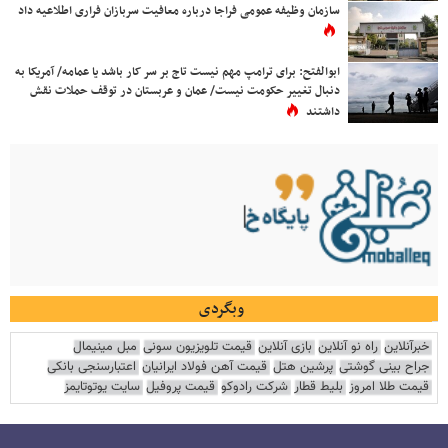
سازمان وظیفه عمومی فراجا درباره معافیت سربازان فراری اطلاعیه داد
ابوالفتح: برای ترامپ مهم نیست تاج بر سر کار باشد یا عمامه/ آمریکا به
دنبال تغییر حکومت نیست/ عمان و عربستان در توقف حملات نقش
داشتند
وبگردی
خبرآنلاین
راه نو آنلاین
بازی آنلاین
قیمت تلویزیون سونی
مبل مینیمال
جراح بینی گوشتی
پرشین هتل
قیمت آهن فولاد ایرانیان
اعتبارسنجی بانکی
قیمت طلا امروز
بلیط قطار
شرکت رادوکو
قیمت پروفیل
سایت یوتوتایمز