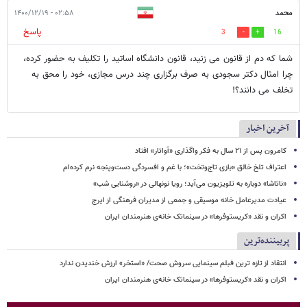
محمد
۰۲:۵۸ - ۱۴۰۰/۱۲/۱۹
پاسخ
3
16
شما که دم از قانون می زنید، قانون دانشگاه اساتید را تکلیف به حضور کرده،
چرا امثال دکتر سجودی به صرف برگزاری چند درس مجازی، خود را محق به
تخلف می دانند؟!
آخرین اخبار
کامرون پس از ۲۱ سال به فکر واگذاری «آواتار» افتاد
اعتراف تلخ خالق «بازی تاج‌وتخت»؛ با غم و افسردگی دست‌وپنجه نرم کرده‌ام
«ناتاشا» دوباره به تلویزیون می‌آید؛ رویا نونهالی در «روشنایی شب»
عیادت مدیرعامل خانه موسیقی و جمعی از مدیران فرهنگی از ایرج
اکران و نقد «کریستوفرها» در سینماتک خانه‌ی هنرمندان ایران
پربیننده‌ترین
انتقاد از تازه ترین فبلم سینمایی سروش صحت/ «استخر» ارزش خندیدن ندارد
اکران و نقد «کریستوفرها» در سینماتک خانه‌ی هنرمندان ایران