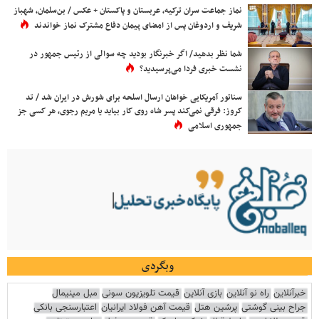
نماز جماعت سران ترکیه، عربستان و پاکستان + عکس / بن‌سلمان، شهباز
شریف و اردوغان پس از امضای پیمان دفاع مشترک نماز خواندند
شما نظر بدهید/ اگر خبرنگار بودید چه سوالی از رئیس جمهور در
نشست خبری فردا می‌پرسیدید؟
سناتور آمریکایی خواهان ارسال اسلحه برای شورش در ایران شد / تد
کروز: فرقی نمی‌کند پسر شاه روی کار بیاید یا مریم رجوی، هر کسی جز
جمهوری اسلامی
وبگردی
خبرآنلاین
راه نو آنلاین
بازی آنلاین
قیمت تلویزیون سونی
مبل مینیمال
جراح بینی گوشتی
پرشین هتل
قیمت آهن فولاد ایرانیان
اعتبارسنجی بانکی