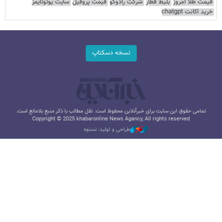
قیمت طلا امروز
بلیط قطار
شرکت رادوکو
قیمت پروفیل
سایت یوتوتایمز
خرید اکانت chatgpt
نسخه دسکتاپ
تمامی حقوق این سایت برای خبرآنلاین محفوظ است. نقل مطالب با ذکر منبع بلامانع است.
Copyright © 2025 khabaronline News Agancy, All rights reserved
طراحی و تولید: نستوه