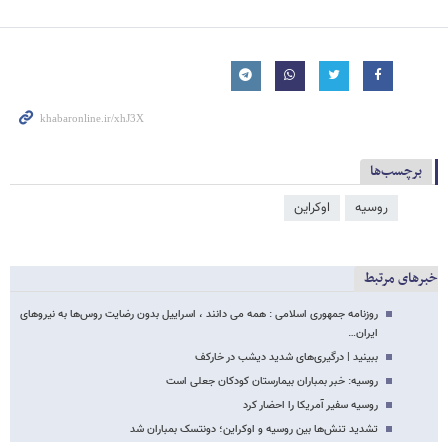
برچسب‌ها
روسیه
اوکراین
خبرهای مرتبط
روزنامه جمهوری اسلامی : همه می دانند ، اسراییل بدون رضایت روس‌ها به نیروهای
ایران…
ببینید | درگیری‌های شدید دیشب در خارکف
روسیه: خبر بمباران بیمارستان کودکان جعلی است
روسیه سفیر آمریکا را احضار کرد
تشدید تنش‌ها بین روسیه و اوکراین؛ دونتسک بمباران شد