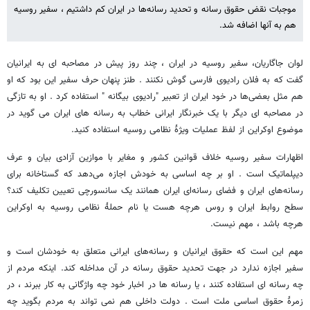
موجبات نقض حقوق رسانه و تحدید رسانه‌ها در ایران کم داشتیم ، سفیر روسیه
هم به آنها اضافه شد.
لوان جاگاریان، سفیر روسیه در ایران ، چند روز پیش در مصاحبه ای به ایرانیان
گفت که به فلان رادیوی فارسی گوش نکنند . طنز پنهان حرف سفیر این بود که او
هم مثل بعضی‌ها در خود ایران از تعبیر "رادیوی بیگانه " استفاده کرد . او به تازگی
در مصاحبه ای دیگر با یک خبرنگار ایرانی خطاب به رسانه های ایران می گوید در
موضوع اوکراین از لفظ عملیات ویژۀ نظامی روسیه استفاده کنید.
اظهارات سفیر روسیه خلاف قوانین کشور و مغایر با موازین آزادی بیان و عرف
دیپلماتیک است . او بر چه اساسی به خودش اجازه می‌دهد که گستاخانه برای
رسانه‌های ایران و فضای رسانه‌ای ایران همانند یک سانسورچی تعیین تکلیف کند؟
سطح روابط ایران و روس هرچه هست یا نام حملۀ نظامی روسیه به اوکراین
هرچه باشد ، مهم نیست.
مهم این است که حقوق ایرانیان و رسانه‌های ایرانی متعلق به خودشان است و
سفیر اجازه ندارد در جهت تحدید حقوق رسانه در آن مداخله کند. اینکه مردم از
چه رسانه ای استفاده کنند ، یا رسانه ها در اخبار خود چه واژگانی به کار ببرند ، در
زمرۀ حقوق اساسی ملت است . دولت داخلی هم نمی تواند به مردم بگوید چه