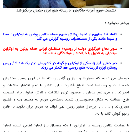
نشست خبری آمرانه جاگاریان با رسانه های ایران جنجال برانگیز شد
بیشتر بخوانید :
انتقاد تند مطهری از نحوه پوشش خبری حمله نظامی پوتین به اوکراین : صدا
و سیما مانند یکی از مستعمرات روسیه گزارش می کند
سوپر دفاع خبرگزاری دولت از روسیه/ منتقدان ایرانی حمله پوتین به اوکراین
مبتلایان به «جهل یا خیانت» و «وادادگان » هستند
خبر جعلی فرار زلنسکی از اوکراین چگونه در کشورمان تیتر یک شد ؟ / روس
پرستان ایران از رسانه های روسی هم تندتر می روند
خودمان می دانیم که معیارها و موازین آزادی رسانه ها در ایران بسیار مخدوش
شده است و رسانه‌ها تحت انواع فشارها برای انتشار یا عدم انتشار اطلاعات و
اخباراند . و می‌دانیم عده‌ای با محدود کردن اینترنت و تلاش فراوان برای تصویب
طرح صیانت به دنبال محدودسازی شدید دسترسی مردم به محیط وب و فضای
مجازی‌اند و .... . با این‌حال سفیر روس نمی تواند به مردم ایران بگوید به فلان
رادیو گوش کنند یا نه.
یا عملیات نظامی روسیه در اوکراین را ،که مصداق بارز تجاوز نظامی است، تجاوز