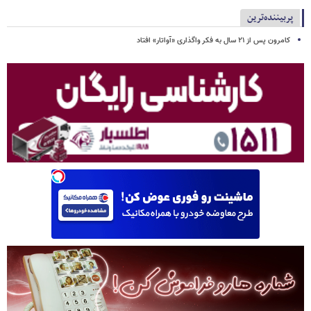
پربیننده‌ترین
کامرون پس از ۲۱ سال به فکر واگذاری «آواتار» افتاد