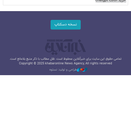
خرید اکانت chatgpt
نسخه دسکتاپ
تمامی حقوق این سایت برای خبرآنلاین محفوظ است. نقل مطالب با ذکر منبع بلامانع است.
Copyright © 2025 khabaronline News Agancy, All rights reserved
طراحی و تولید: نستوه