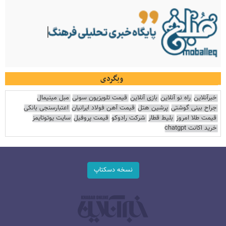
وبگردی
خبرآنلاین
راه نو آنلاین
بازی آنلاین
قیمت تلویزیون سونی
مبل مینیمال
جراح بینی گوشتی
پرشین هتل
قیمت آهن فولاد ایرانیان
اعتبارسنجی بانکی
قیمت طلا امروز
بلیط قطار
شرکت رادوکو
قیمت پروفیل
سایت یوتوتایمز
خرید اکانت chatgpt
نسخه دسکتاپ