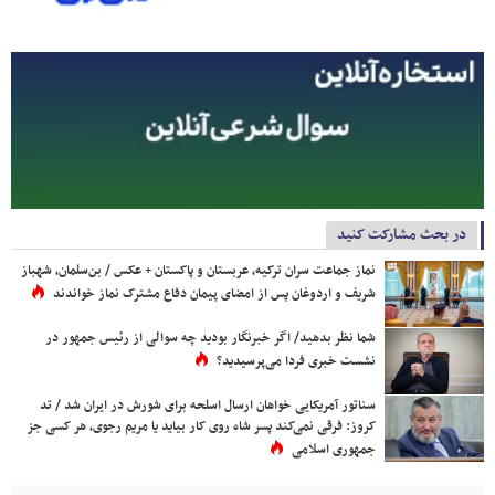
در بحث مشارکت کنید
نماز جماعت سران ترکیه، عربستان و پاکستان + عکس / بن‌سلمان، شهباز
شریف و اردوغان پس از امضای پیمان دفاع مشترک نماز خواندند
شما نظر بدهید/ اگر خبرنگار بودید چه سوالی از رئیس جمهور در
نشست خبری فردا می‌پرسیدید؟
سناتور آمریکایی خواهان ارسال اسلحه برای شورش در ایران شد / تد
کروز: فرقی نمی‌کند پسر شاه روی کار بیاید یا مریم رجوی، هر کسی جز
جمهوری اسلامی