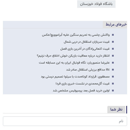
باشگاه فولاد خوزستان
خبرهای مرتبط
واکنش چلسی به تحریم سنگین علیه آبراموویچ/عکس
غیبت سربازان استقلال در دربی شمال
غیبت کنعانی‌زادگان در آخرین بازی فصل
انتظار دارید درباره معافیت بازیکن خوش اخلاق حرف نزنیم؟
علیرضا منصوریان: نگاه فوتبال ایران به این مسابقه است
itc مدافع برزیلی استقلال صادر شد
مصطفوی: قرارداد کوتاه‌مدت با سیلوا تصمیم درستی بود
غیبت گل‌محمدی در نشست خبری بازی فردا
اولین خرید فصل بعد پرسپولیس مشخص شد
نظر شما