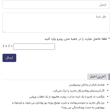
*
لطفا حاصل عبارت را در جعبه متن روبرو وارد کنید
7 + 7 =
ارسال
آخرین اخبار
هشدار تارتار در رختکن پرسپولیس
اگر کریستیانو رونالدو رئال مادرید را ترک نمی‌کرد...
بازگشت تد لاسو با یک ایده جذاب؛ روایت هالیوود از یک انقلاب ورزشی
چرا رئال مادرید و منچستریونایتد و بایرن مونیخ روزبه روز پولدارتر می شوند و بارسلونا و
یوونتوس به سمت ورشکستگی می روند؟